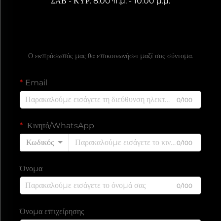
ΣΑΒ - ΚΥΡ: 8:00 π.μ. - 10:00 μ.μ.
Ζητήστε Δωρεάν Προσφορά
Ο εκπρόσωπός μας θα επικοινωνήσει μαζί σας σύντομα.
Email
0/100
Κινητό/WhatsApp
Κωδικός
0/100
Όνομα
0/100
Όνομα επιχείρησης