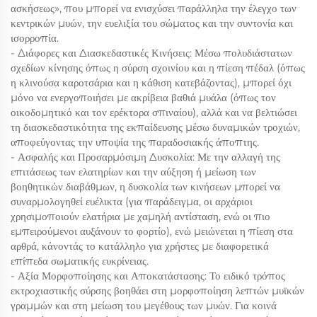
ασκήσεως», που μπορεί να ενισχύσει παράλληλα την έλεγχο των
κεντρικών μυών, την ευελιξία του σώματος και την συντονία και
ισορροπία.
- Διάφορες και Διασκεδαστικές Κινήσεις: Μέσω πολυδιάστατων
σχεδίων κίνησης όπως η σύρση σχοινίου και η πίεση πέδαλ (όπως
η κλινούσα καροτσάρια και η κάθιση κατεβάζοντας), μπορεί όχι
μόνο να ενεργοποιήσει με ακρίβεια βαθιά μυάλα (όπως τον
οικοδομητικό και τον ερέκτορα σπιναίου), αλλά και να βελτιώσει
τη διασκεδαστικότητα της εκπαίδευσης μέσω δυναμικών τροχιών,
αποφεύγοντας την υποψία της παραδοσιακής άποπτης.
- Ασφαλής και Προσαρμόσιμη Δυσκολία: Με την αλλαγή της
επιτάσεως των ελατηρίων και την αύξηση ή μείωση των
βοηθητικών διαβάθμων, η δυσκολία των κινήσεων μπορεί να
συναρμολογηθεί ευέλικτα (για παράδειγμα, οι αρχάριοι
χρησιμοποιούν ελατήρια με χαμηλή αντίσταση, ενώ οι πιο
εμπειρούμενοι αυξάνουν το φορτίο), ενώ μειώνεται η πίεση στα
αρθρά, κάνοντάς το κατάλληλο για χρήστες με διαφορετικά
επίπεδα σωματικής ευκρίνειας.
- Αξία Μορφοποίησης και Αποκατάστασης: Το ειδικό τρόπος
εκτροχιαστικής σύρσης βοηθάει στη μορφοποίηση λεπτών μυϊκών
γραμμών και στη μείωση του μεγέθους των μυών. Για κοινά