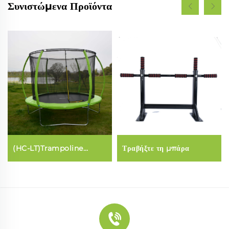
Συνιστώμενα Προϊόντα
(HC-LT)Trampoline
Τραβήξτε τη μπάρα
(φιβρογλασσικό Λάνθερν
στυλ)