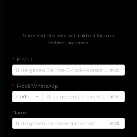
Kostenloses Angebot
anfordern
Unser Vertreter wird sich bald mit Ihnen in
Verbindung setzen.
E-Mail
0/100
Mobil/WhatsApp
Code
0/100
Name
0/100