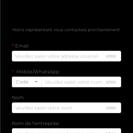
Obtenez un devis gratuit
Notre représentant vous contactera prochainement.
Email
0/100
Mobile/WhatsApp
Code
0/100
Nom
0/100
Nom de l'entreprise