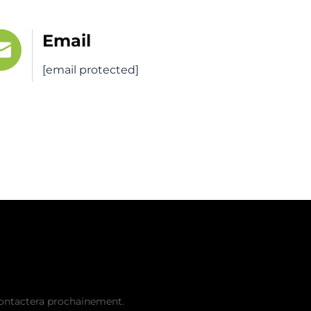
Email
[email protected]
evis gratuit
ontactera prochainement.