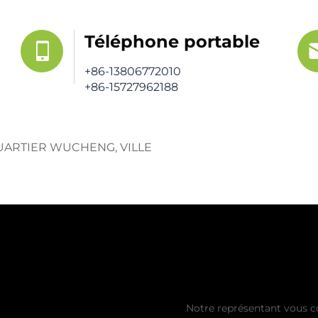
Téléphone portable
+86-13806772010
+86-15727962188
 QUARTIER WUCHENG, VILLE
Obtenez un d
Notre représentant vous c