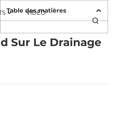
Table des matières
TS
VIDÉO
nd Sur Le Drainage