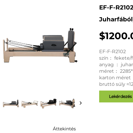
EF-F-R2102
Juharfábó
$1200.
EF-F-R2102
szín： fekete/
anyag ： juhar
méret： 2285
karton méret
bruttó súly ≈
Lekérdezés
Áttekintés