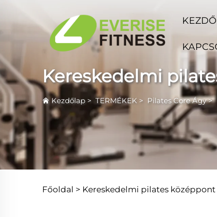
KEZDŐ
KAPCS
Kereskedelmi pilat
Kezdőlap
>
TERMÉKEK
>
Pilates Core Ágy
>
Főoldal >
Kereskedelmi pilates középpont