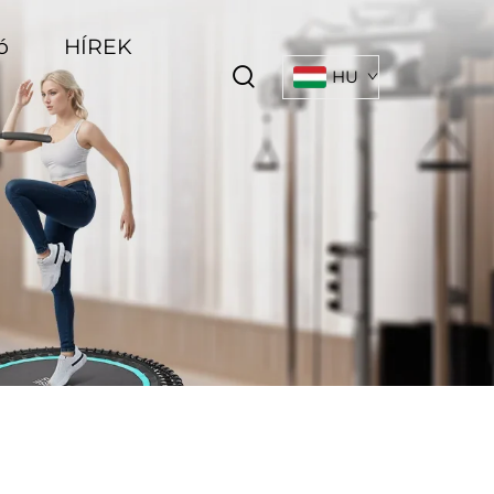
ó
HÍREK
HU