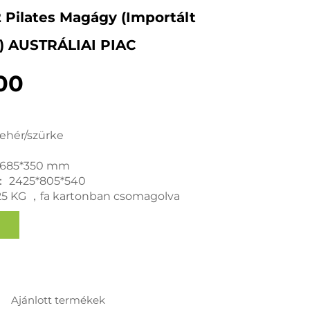
 Pilates Magágy (importált
l) AUSTRÁLIAI PIAC
00
fehér/szürke
*685*350 mm
： 2425*805*540
125 KG ，fa kartonban csomagolva
Ajánlott termékek