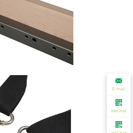
E-mail
WeChat
WeChat