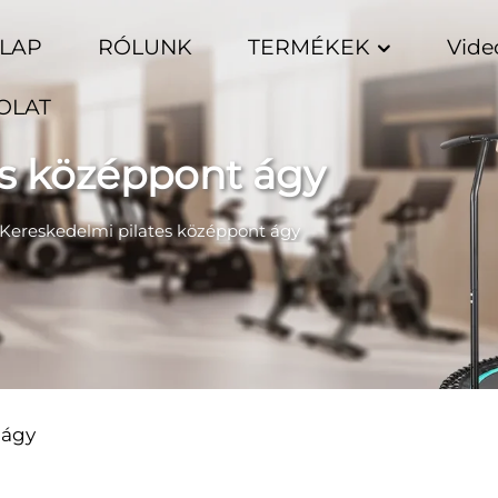
LAP
RÓLUNK
TERMÉKEK
Vide
OLAT
es középpont ágy
Kereskedelmi pilates középpont ágy
 ágy