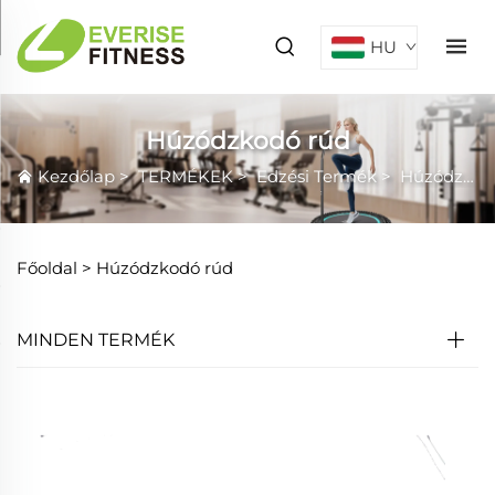
HU
Húzódzkodó rúd
Kezdőlap
>
TERMÉKEK
>
Edzési Termék
>
Húzódzkodó rúd
Főoldal >
Húzódzkodó rúd
MINDEN TERMÉK