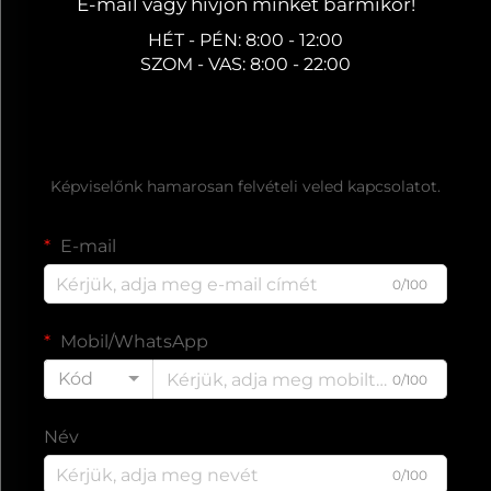
E-mail vagy hívjon minket bármikor!
HÉT - PÉN: 8:00 - 12:00
SZOM - VAS: 8:00 - 22:00
Ingyenes árajánlat kérése
Képviselőnk hamarosan felvételi veled kapcsolatot.
E-mail
0/100
Mobil/WhatsApp
Kód
0/100
Név
0/100