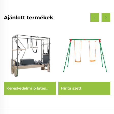
Ajánlott termékek
Kereskedelmi pilates
Hinta szett
középpont ágy (3 az 1-
ben)