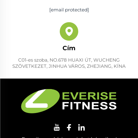
[email protected]
Cím
C01-es szoba, NO.678 HUAXI ÚT, WUCHENG
SZÖVETKEZET, JINHUA VÁROS, ZHEJIANG, KÍNA