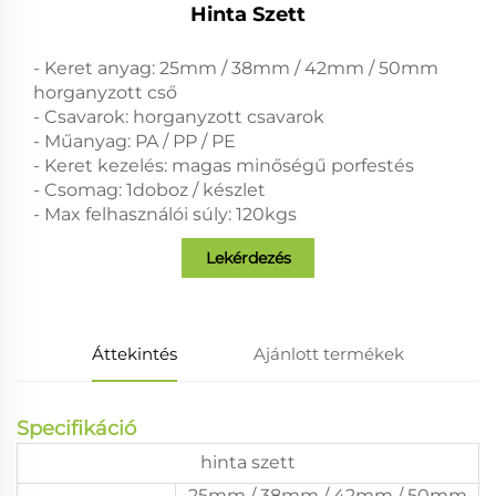
Hinta Szett
- Keret anyag: 25mm / 38mm / 42mm / 50mm
horganyzott cső
- Csavarok: horganyzott csavarok
- Műanyag: PA / PP / PE
- Keret kezelés: magas minőségű porfestés
- Csomag: 1doboz / készlet
- Max felhasználói súly: 120kgs
Lekérdezés
Áttekintés
Ajánlott termékek
Specifikáció
hinta szett
25mm / 38mm / 42mm / 50mm