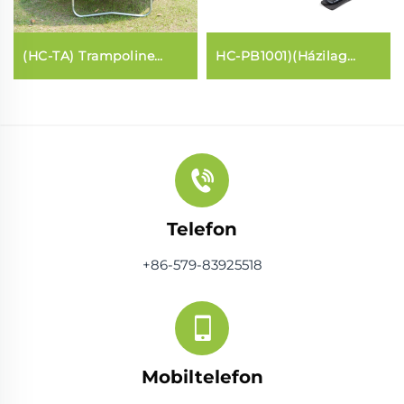
(HC-TA) Trampoline
HC-PB1001)(Házilag
(általános stílus)
használt Pilates
magánháza
Telefon
+86-579-83925518
Mobiltelefon