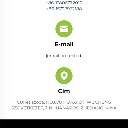
+86-13806772010
+86-15727962188
E-mail
[email protected]
Cím
C01-es szoba, NO.678 HUAXI ÚT, WUCHENG
SZÖVETKEZET, JINHUA VÁROS, ZHEJIANG, KÍNA