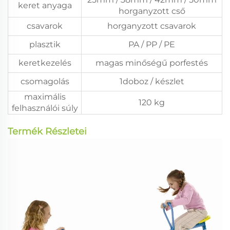
keret anyaga
horganyzott cső
csavarok
horganyzott csavarok
plasztik
PA / PP / PE
keretkezelés
magas minőségű porfestés
csomagolás
1doboz / készlet
maximális
120 kg
felhasználói súly
Termék Részletei