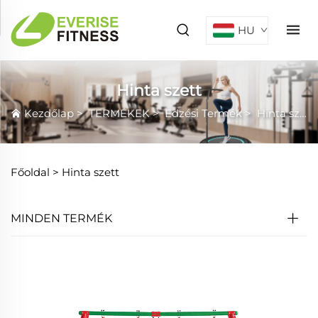
HU
Hinta szett
Kezdőlap
>
TERMÉKEK
>
Edzési Termék
>
Hinta szett
Főoldal >
Hinta szett
MINDEN TERMÉK