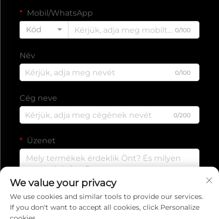
Mobil/WhatsApp
Kód
0/100
Név
0/100
Cég neve
0/200
Üzenet
We value your privacy
0/1000
We use cookies and similar tools to provide our services.
If you don't want to accept all cookies, click Personalize
cookies.