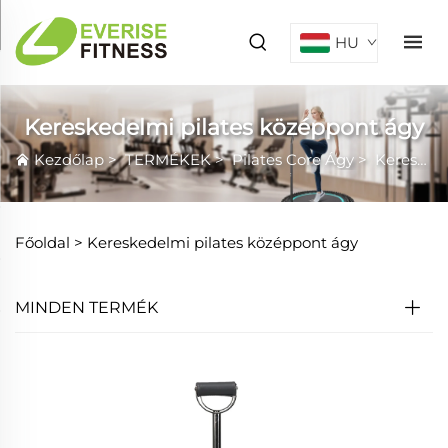
HU
Kereskedelmi pilates középpont ágy
Kezdőlap
>
TERMÉKEK
>
Pilates Core Ágy
>
Kereskedelmi pilates középpont ágy
Főoldal >
Kereskedelmi pilates középpont ágy
MINDEN TERMÉK