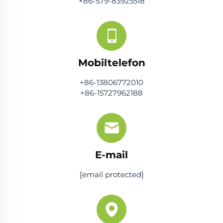
+86-579-83925518
Mobiltelefon
+86-13806772010
+86-15727962188
E-mail
[email protected]