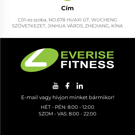
Cím
C01-es szoba, NO.678 HUAXI ÚT, WUCHENG
SZÖVETKEZET, JINHUA VÁROS, ZHEJIANG, KÍNA
E-mail vagy hívjon minket bármikor!
HÉT - PÉN: 8:00 - 12:00
SZOM - VAS: 8:00 - 22:00