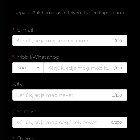
Ingyenes árajánlat kérése
Képviselőnk hamarosan felvételi veled kapcsolatot.
E-mail
0/100
Mobil/WhatsApp
Kód
0/100
Név
0/100
Cég neve
0/200
Üzenet