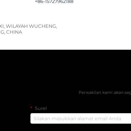
+86-15727962188
AXI, WILAYAH WUCHENG,
NG, CHINA
Dapatkan Pen
Perwakilan kami akan se
Surel