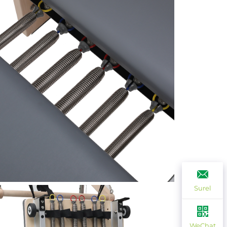
Surel
WeChat