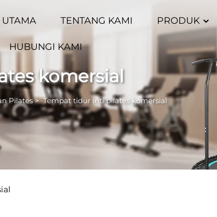
 UTAMA
TENTANG KAMI
PRODUK
HUBUNGI KAMI
lates komersial
n Pilates
>
Tempat tidur inti pilates komersial
ial