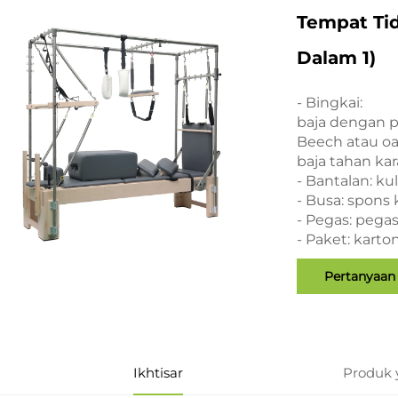
Tempat Tid
Dalam 1)
- Bingkai:
baja dengan p
Beech atau o
baja tahan kar
- Bantalan: kul
- Busa: spons
- Pegas: pega
- Paket: karto
Pertanyaan
Ikhtisar
Produk 