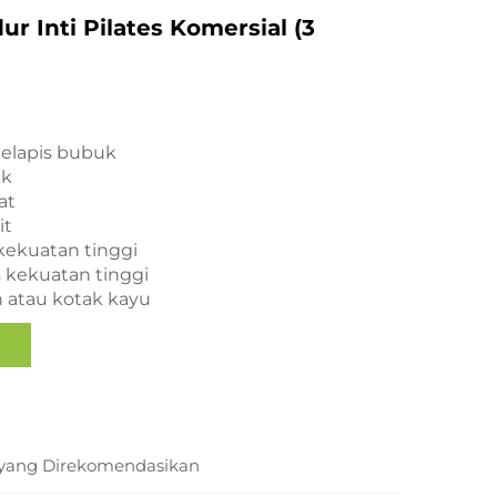
ur Inti Pilates Komersial (3
elapis bubuk
ak
at
it
 kekuatan tinggi
s kekuatan tinggi
n atau kotak kayu
yang Direkomendasikan