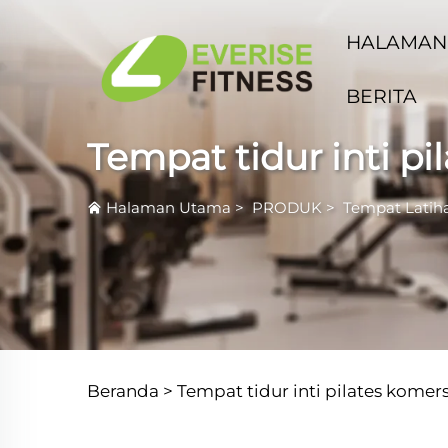
HALAMAN
BERITA
Tempat tidur inti pi
Halaman Utama
>
PRODUK
>
Tempat Latiha
Beranda >
Tempat tidur inti pilates komers