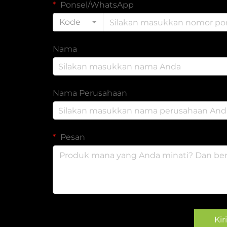
Ponsel/WhatsApp
Kode
Nama
Nama Perusahaan
Pesan
Ki