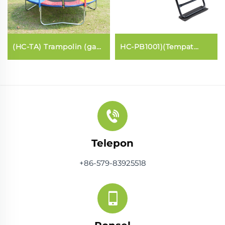
(HC-TA) Trampolin (gaya
HC-PB1001)(Tempat
umum)
tidur inti Pilates rumah
Telepon
+86-579-83925518