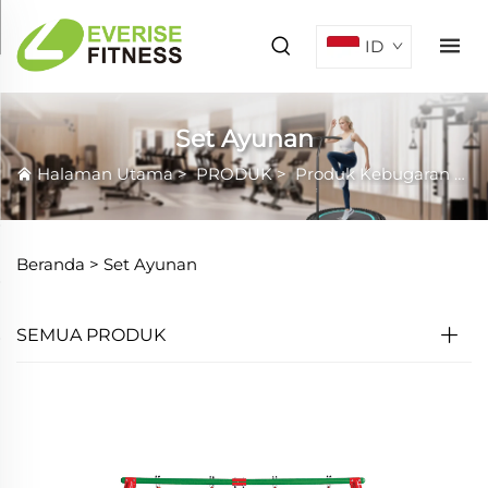
ID
Set Ayunan
Halaman Utama
>
PRODUK
>
Produk Kebugaran
>
S
Beranda >
Set Ayunan
SEMUA PRODUK