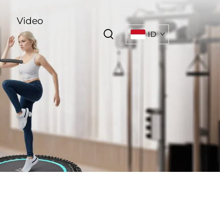
Video
ID