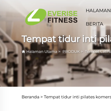
HALAMAN
BERITA
Tempat tidur inti pi
Halaman Utama
>
PRODUK
>
Tempat Latiha
Beranda >
Tempat tidur inti pilates komers