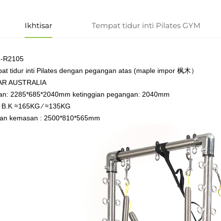
Ikhtisar
Tempat tidur inti Pilates GYM
F-R2105
at tidur inti Pilates dengan pegangan atas (maple impor 枫木）
AR AUSTRALIA
an: 2285*685*2040mm ketinggian pegangan: 2040mm
/ B.K
≈165KG
⁄ ≈135KG
an kemasan : 2500*810*565mm