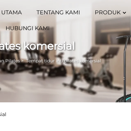
 UTAMA
TENTANG KAMI
PRODUK
HUBUNGI KAMI
lates komersial
n Pilates
>
Tempat tidur inti pilates komersial
ial