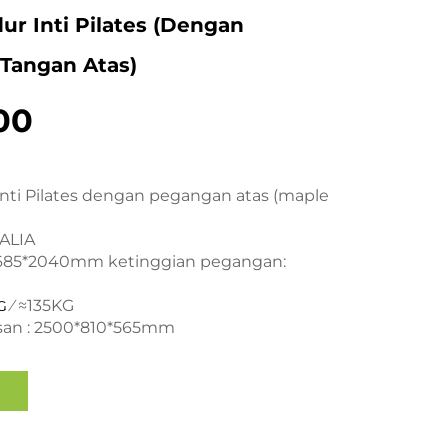
ur Inti Pilates (dengan
Tangan Atas)
00
inti Pilates dengan pegangan atas (maple
ALIA
*685*2040mm ketinggian pegangan:
⁄ ≈135KG
KG
an : 2500*810*565mm