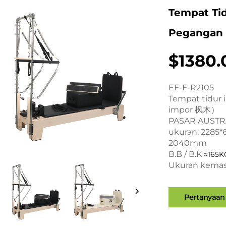
Tempat Tid
Pegangan 
$1380.
EF-F-R2105
Tempat tidur 
impor 枫木）
PASAR AUSTR
ukuran: 2285
2040mm
B.B / B.K
≈165
Ukuran kemas
Pertanyaan