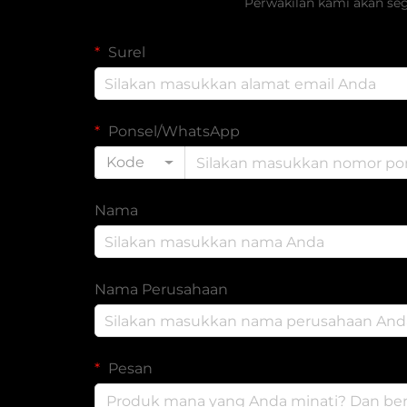
Perwakilan kami akan se
Surel
Ponsel/WhatsApp
Kode
Nama
Nama Perusahaan
Pesan