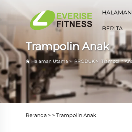
HALAMAN
BERITA
Trampolin Anak
Halaman Utama
>
PRODUK
>
Trampolin An
Beranda >
>
Trampolin Anak