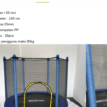
n / 55 inci
eter : 140 cm
kai 25mm
lompatan PP
s : 30pcs
t pengguna maks 80kg