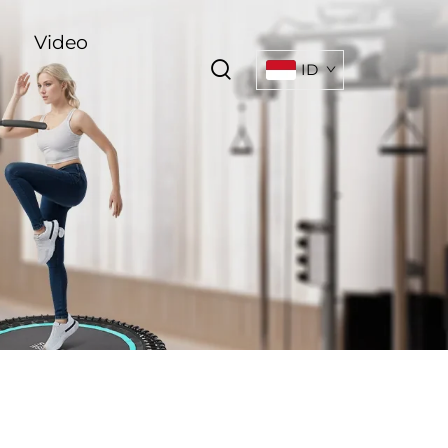
Video
ID