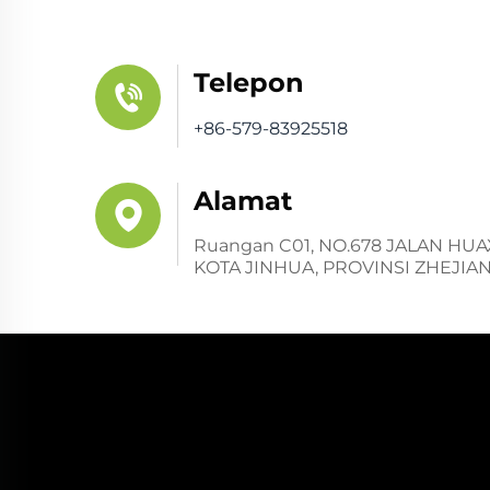
Telepon
+86-579-83925518
Alamat
Ruangan C01, NO.678 JALAN HU
KOTA JINHUA, PROVINSI ZHEJIA