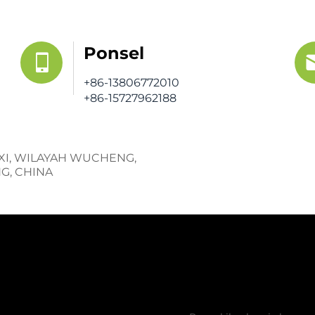
Ponsel
+86-13806772010
+86-15727962188
AXI, WILAYAH WUCHENG,
NG, CHINA
Dapatkan Pen