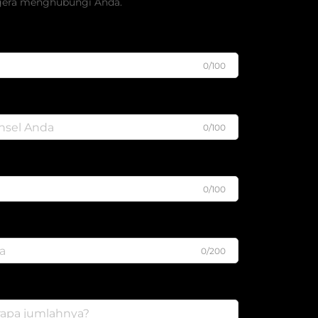
gera menghubungi Anda.
0/100
0/100
0/100
0/200