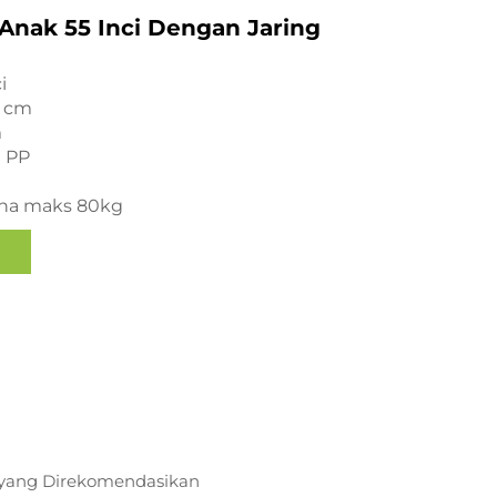
Anak 55 Inci Dengan Jaring
i
0 cm
m
 PP
na maks 80kg
yang Direkomendasikan