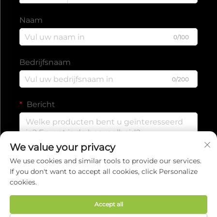
Naam
0/100
Bedrijfsnaam
0/200
Bericht
We value your privacy
0/1000
We use cookies and similar tools to provide our services.
If you don't want to accept all cookies, click Personalize
cookies.
INDIENEN
Accept all
Auteursrecht © 2025 door EVERISE FITNESS