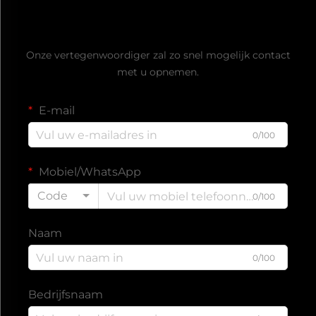
Vraag een gratis offerte aan
Onze vertegenwoordiger zal zo snel mogelijk contact
met u opnemen.
E-mail
0/100
Mobiel/WhatsApp
Code
0/100
Naam
0/100
Bedrijfsnaam