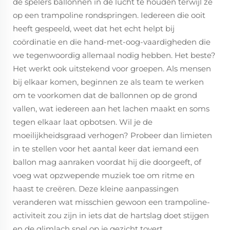
de spelers ballonnen in de lucht te houden terwijl ze
op een trampoline rondspringen. Iedereen die ooit
heeft gespeeld, weet dat het echt helpt bij
coördinatie en die hand-met-oog-vaardigheden die
we tegenwoordig allemaal nodig hebben. Het beste?
Het werkt ook uitstekend voor groepen. Als mensen
bij elkaar komen, beginnen ze als team te werken
om te voorkomen dat de ballonnen op de grond
vallen, wat iedereen aan het lachen maakt en soms
tegen elkaar laat opbotsen. Wil je de
moeilijkheidsgraad verhogen? Probeer dan limieten
in te stellen voor het aantal keer dat iemand een
ballon mag aanraken voordat hij die doorgeeft, of
voeg wat opzwepende muziek toe om ritme en
haast te creëren. Deze kleine aanpassingen
veranderen wat misschien gewoon een trampoline-
activiteit zou zijn in iets dat de hartslag doet stijgen
en de glimlach snel op je gezicht tovert.