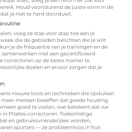
 klaar voelt, voeg je een reformer toe voor
ereik. Houd voortdurend de juiste vorm in de
odat je niet te hard doorduwt.
ssroutine
alen, voeg ze stap voor stap toe aan je
 week die de gebieden belichten die je wilt
 kun je de frequentie van je trainingen en de
et samenwerken met een gecertificeerd
de correctoren op de beste manier te
ersoonlijke doelen en ervoor zorgen dat je
en
elkens nieuwe tools en technieken die opduiken
ds meer mensen beseffen dat goede houding
algemeen goed te voelen, wat betekent dat we
 in Pilates-correctoren. Toekomstige
xibel en gebruiksvriendelijker worden,
varen sporters — ze probleemloos in hun