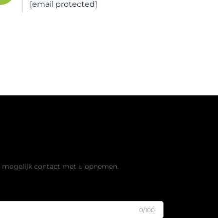
[email protected]
is offerte aan
l mogelijk contact met u opnemen.
0/100