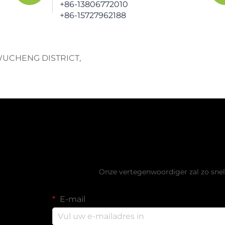
+86-13806772010
+86-15727962188
 WUCHENG DISTRICT,
Vraag een grat
Onze vertegenwoordiger zal zo sne
E-mail