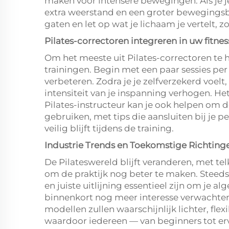
maken voor intensere bewegingen. Als je je
extra weerstand en een groter bewegingsb
gaten en let op wat je lichaam je vertelt, z
Pilates-correctoren integreren in uw fitne
Om het meeste uit Pilates-correctoren te h
trainingen. Begin met een paar sessies per
verbeteren. Zodra je je zelfverzekerd voelt,
intensiteit van je inspanning verhogen. H
Pilates-instructeur kan je ook helpen om 
gebruiken, met tips die aansluiten bij je p
veilig blijft tijdens de training.
Industrie Trends en Toekomstige Richting
De Pilateswereld blijft veranderen, met t
om de praktijk nog beter te maken. Stee
en juiste uitlijning essentieel zijn om je 
binnenkort nog meer interesse verwachten
modellen zullen waarschijnlijk lichter, fle
waardoor iedereen — van beginners tot er