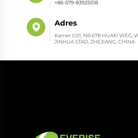
+86-579-83925518
Adres
Kamer C01, NR.678 HUAXI WEG,
JINHUA STAD, ZHEJIANG, CHINA