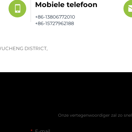
Mobiele telefoon
+86-13806772010
+86-15727962188
 WUCHENG DISTRICT,
Vraag een grat
Onze vertegenwoordiger zal zo sne
E-mail