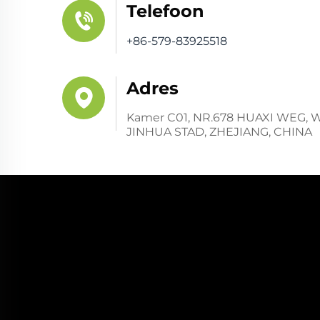
Telefoon
+86-579-83925518
Adres
Kamer C01, NR.678 HUAXI WEG,
JINHUA STAD, ZHEJIANG, CHINA