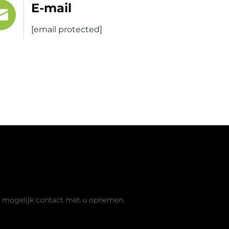
E-mail
[email protected]
is offerte aan
l mogelijk contact met u opnemen.