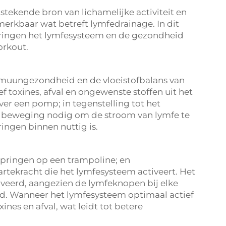
stekende bron van lichamelijke activiteit en
rkbaar wat betreft lymfedrainage. In dit
pringen het lymfesysteem en de gezondheid
orkout.
mmuungezondheid en de vloeistofbalans van
ef toxines, afval en ongewenste stoffen uit het
er een pomp; in tegenstelling tot het
m beweging nodig om de stroom van lymfe te
ingen binnen nuttig is.
springen op een trampoline; en
rtekracht die het lymfesysteem activeert. Het
iveerd, aangezien de lymfeknopen bij elke
d. Wanneer het lymfesysteem optimaal actief
xines en afval, wat leidt tot betere