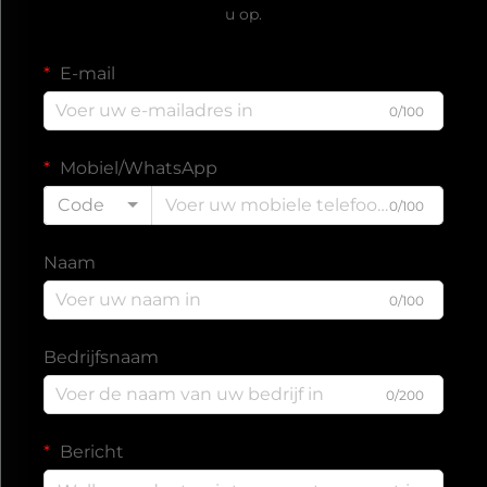
u op.
E-mail
0/100
Mobiel/WhatsApp
Code
0/100
Naam
0/100
Bedrijfsnaam
0/200
Bericht