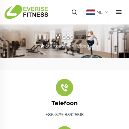
NL
Video
Startpagina
>
Video
Telefoon
+86-579-83925518