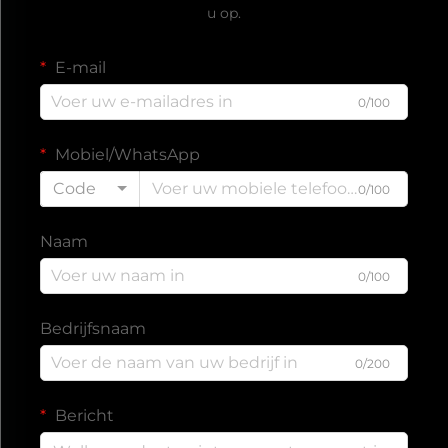
u op.
E-mail
0/100
Mobiel/WhatsApp
Code
0/100
Naam
0/100
Bedrijfsnaam
0/200
Bericht