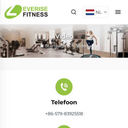
NL
Video
Startpagina
>
Video
Telefoon
+86-579-83925518