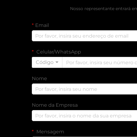
Nosso representante entrará e
Email
Celular/WhatsApp
Código
Nome
Nome da Empresa
Mensagem