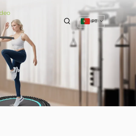
ídeo
PT