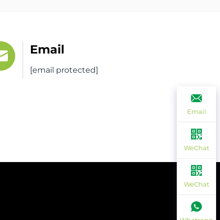
Email
[email protected]
Email
WeChat
WeChat
amento Gratuito