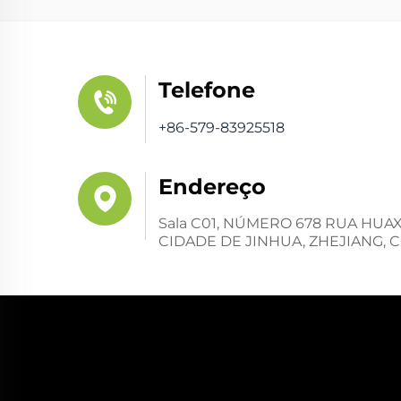
Telefone
+86-579-83925518
Endereço
Sala C01, NÚMERO 678 RUA HUA
CIDADE DE JINHUA, ZHEJIANG, 