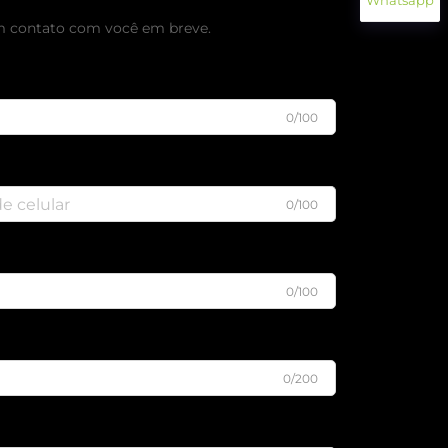
Whatsapp
m contato com você em breve.
0/100
0/100
0/100
0/200