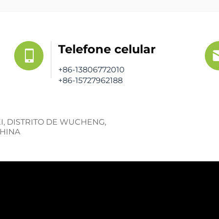
Telefone celular
+86-13806772010
+86-15727962188
XI, DISTRITO DE WUCHENG,
CHINA
Obtenha um Orç