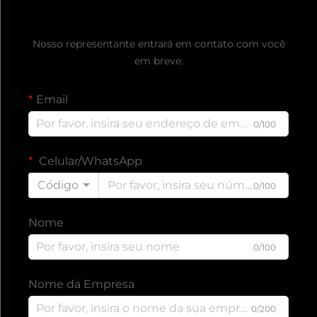
Obtenha um Orçamento Gratuito
Nosso representante entrará em contato com você
em breve.
Email
0/100
Celular/WhatsApp
Código
0/100
Nome
0/100
Nome da Empresa
0/200