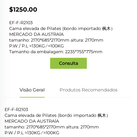
$1250.00
EF-F-R2103
Cama elevada de Pilates (bordo importado 枫木）
MERCADO DA AUSTRAÍA
tamanho: 2170*685*2170mm altura: 2170mm
P.W / P.L
≈130KG
⁄ ≈100KG
Tamanho da embalagem: 2235*755*775mm
Consulta
Visão Geral
Produtos Recomendados
EF-F-R2103
Cama elevada de Pilates (bordo importado 枫木）
MERCADO DA AUSTRAÍA
tamanho: 2170*685*2170mm altura: 2170mm
P.W / P.L
≈130KG
⁄ ≈100KG