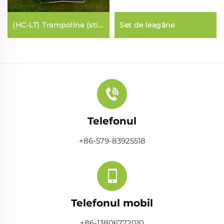
(HC-LT) Trampoline (stil
Set de leagăne
lantarnă fibraglas)
Telefonul
+86-579-83925518
Telefonul mobil
+86-13806772010