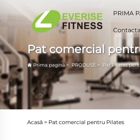
PRIMA 
Contacta
Pat comercial pentr
Prima pagină
>
PRODUSE
>
Pat Pilates pen
Acasă >
Pat comercial pentru Pilates