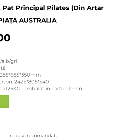
 Pat Principal Pilates (din Arțar
 PIAȚA AUSTRALIA
00
/alb/gri
nță
2285*685*350mm
rton: 2425*805*540
ă ≈125KG , ambalat în carton lemn
Produse recomandate