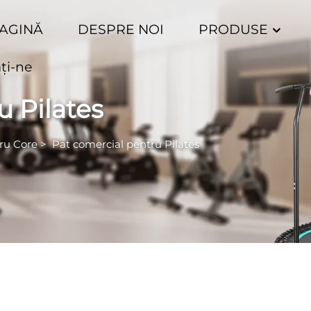
PAGINĂ
DESPRE NOI
PRODUSE
ţi-ne
u Pilates
tru Core
>
Pat comercial pentru Pilates