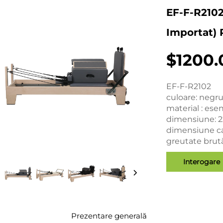
EF-F-R2102
Importat)
$1200.
EF-F-R2102
culoare: negru
material : ese
dimensiune: 
dimensiune ca
greutate brut
Interogare
Prezentare generală