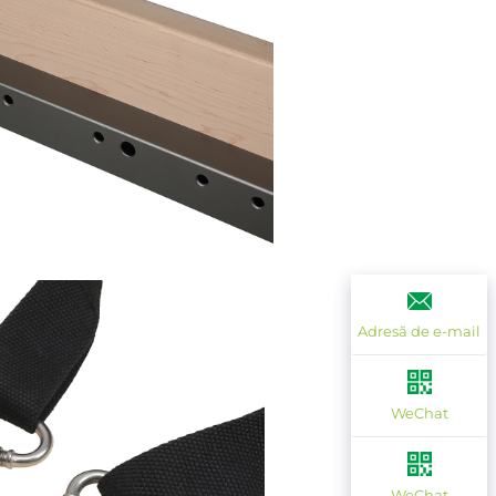
Adresă de e-mail
WeChat
WeChat