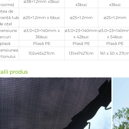
ø38×1.2mm x3buc
rosime)
x3buc
x3buc
ețea de
ranță tub
ø25×1.2mm x 6buc
ø25×1.2mm
ø25×1.2mm
de oțel
mensiune
ø3.0×23×140mm x
ø3.0×23×140mm
ø3.0×23×140m
arcuri
36buc
x 42buc
x 54buc
plasă
Plasă PE
Plasă PE
Plasă PE
ensiunea
102x45x27cm
131x47x27cm
161 x 50 x 27c
rtonului
alii produs