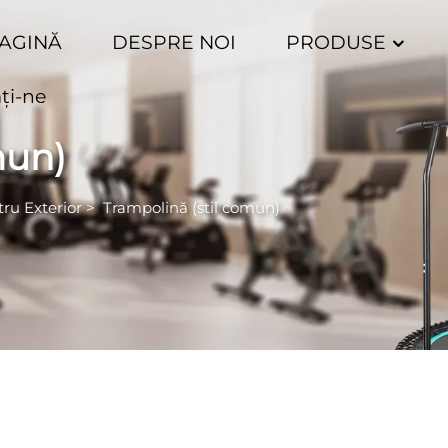
PAGINĂ
DESPRE NOI
PRODUSE
ţi-ne
mun)
ru Exterior
>
Trampolină (stil comun)