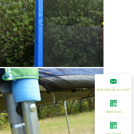
Adresă de e-mail
WeChat
WeChat