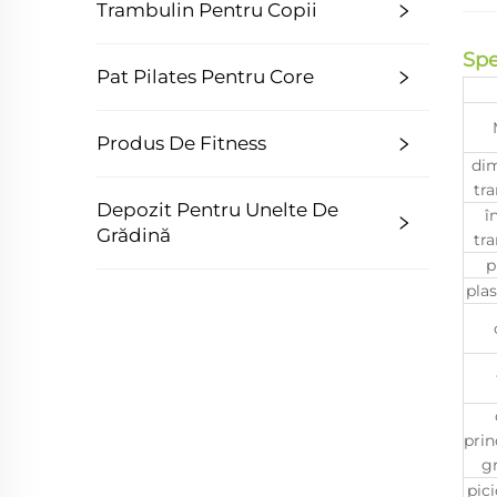
Trambulin Pentru Copii
Spe
Pat Pilates Pentru Core
Produs De Fitness
di
tr
Depozit Pentru Unelte De
î
Grădină
tr
p
plas
prin
g
pici