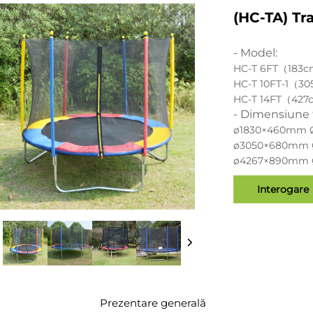
(HC-TA) Tr
- Model:
HC-T 6FT（183
HC-T 10FT-1（3
HC-T 14FT（42
- Dimensiune 
ø1830×460mm
ø3050×680mm
ø4267×890mm
Interogare
Prezentare generală