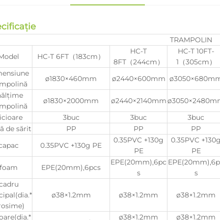
cificație
TRAMPOLIN
HC-T
HC-T 10FT-
Model
HC-T 6FT（183cm）
8FT（244cm）
1（305cm）
mensiune
ø1830×460mm
ø2440×600mm
ø3050×680m
ampolină
nălțime
ø1830×2000mm
ø2440×2140mm
ø3050×2480m
ampolină
icioare
3buc
3buc
3buc
ă de sărit
PP
PP
PP
0.35PVC +130g
0.35PVC +130
capac
0.35PVC +130g PE
PE
PE
EPE(20mm),6pc
EPE(20mm),6p
foam
EPE(20mm),6pcs
s
s
cadru
cipal(dia.*
ø38×1.2mm
ø38×1.2mm
ø38×1.2mm
rosime)
oare(dia.*
ø38×1.2mm
ø38×1.2mm