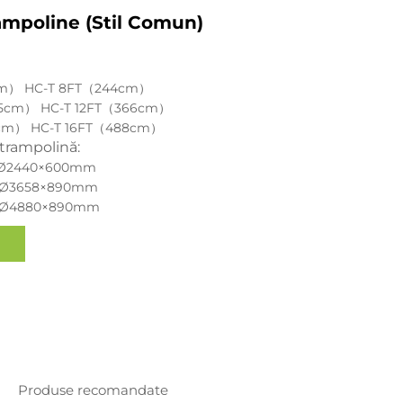
ampoline (stil Comun)
cm） HC-T 8FT（244cm）
05cm） HC-T 12FT（366cm）
7cm） HC-T 16FT（488cm）
trampolină:
 Ø2440×600mm
 Ø3658×890mm
 Ø4880×890mm
Produse recomandate