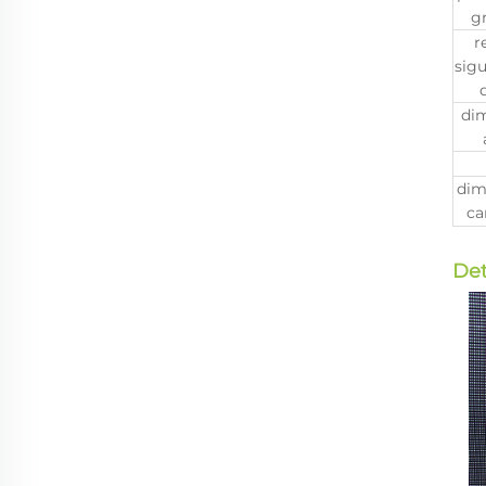
g
r
sigu
di
dim
ca
Det