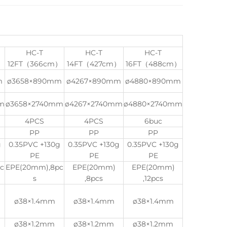
HC-T
HC-T
HC-T
12FT（366cm）
14FT（427cm）
16FT（488cm）
m
ø3658×890mm
ø4267×890mm
ø4880×890mm
m
ø3658×2740mm
ø4267×2740mm
ø4880×2740mm
4PCS
4PCS
6buc
PP
PP
PP
g
0.35PVC +130g
0.35PVC +130g
0.35PVC +130g
PE
PE
PE
c
EPE(20mm),8pc
EPE(20mm)
EPE(20mm)
s
,8pcs
,12pcs
ø38×1.4mm
ø38×1.4mm
ø38×1.4mm
ø38×1.2mm
ø38×1.2mm
ø38×1.2mm