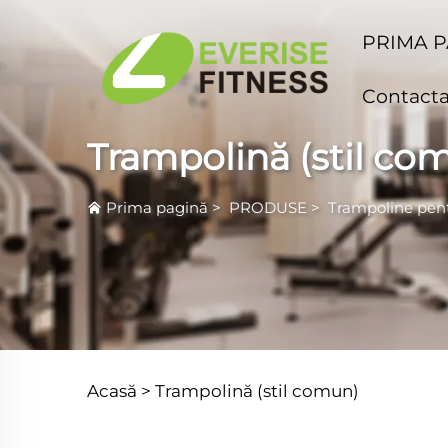
PRIMA 
Contacta
Trampolină (stil co
Prima pagină
>
PRODUSE
>
Trampoline pent
Acasă >
Trampolină (stil comun)