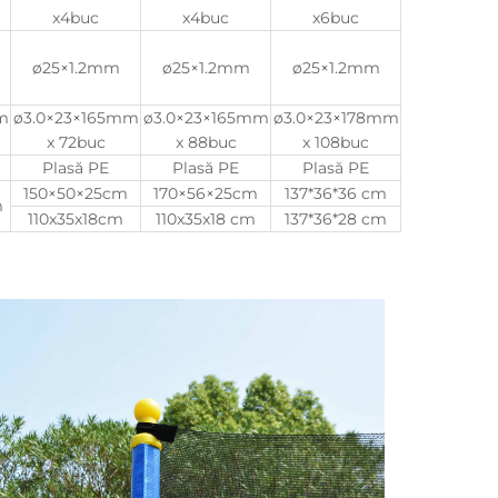
x4buc
x4buc
x6buc
ø25×1.2mm
ø25×1.2mm
ø25×1.2mm
m
ø3.0×23×165mm
ø3.0×23×165mm
ø3.0×23×178mm
x 72buc
x 88buc
x 108buc
Plasă PE
Plasă PE
Plasă PE
150×50×25cm
170×56×25cm
137*36*36 cm
m
110x35x18cm
110x35x18 cm
137*36*28 cm