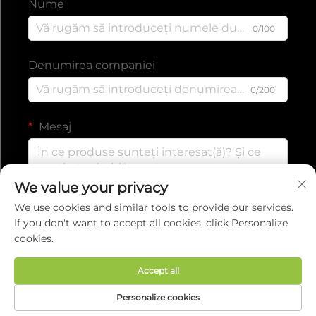
Nume
0/100
Denumirea companiei
0/200
Mesaj
We value your privacy
0/1000
We use cookies and similar tools to provide our services.
If you don't want to accept all cookies, click Personalize
cookies.
Trimite
Accept all
Drepturi de autor © 2025 de EVERISE FITNESS
Personalize cookies
CO.,LTD.
Politica de confidențialitate