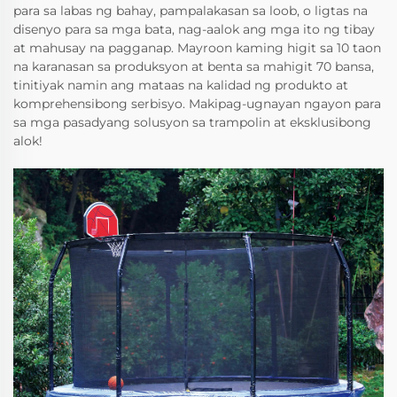
para sa labas ng bahay, pampalakasan sa loob, o ligtas na
disenyo para sa mga bata, nag-aalok ang mga ito ng tibay
at mahusay na pagganap. Mayroon kaming higit sa 10 taon
na karanasan sa produksyon at benta sa mahigit 70 bansa,
tinitiyak namin ang mataas na kalidad ng produkto at
komprehensibong serbisyo. Makipag-ugnayan ngayon para
sa mga pasadyang solusyon sa trampolin at eksklusibong
alok!