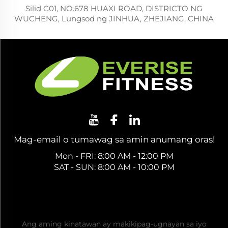
Silid C01, NO.678 HUAXI ROAD, DISTRICTO NG
WUCHENG, Lungsod ng JINHUA, ZHEJIANG, CHINA
Mag-email o tumawag sa amin anumang oras!
Mon - FRI: 8:00 AM - 12:00 PM
SAT - SUN: 8:00 AM - 10:00 PM
Kumuha ng Libreng Quote
Ang aming kinatawan ay makikipag-ugnayan sa iyo