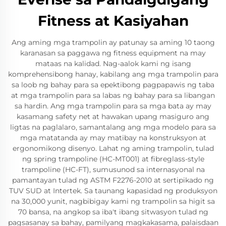
Fitness at Kasiyahan
Ang aming mga trampolin ay patunay sa aming 10 taong
karanasan sa paggawa ng fitness equipment na may
mataas na kalidad. Nag-aalok kami ng isang
komprehensibong hanay, kabilang ang mga trampolin para
sa loob ng bahay para sa epektibong pagpapawis ng taba
at mga trampolin para sa labas ng bahay para sa libangan
sa hardin. Ang mga trampolin para sa mga bata ay may
kasamang safety net at hawakan upang masiguro ang
ligtas na paglalaro, samantalang ang mga modelo para sa
mga matatanda ay may matibay na konstruksyon at
ergonomikong disenyo. Lahat ng aming trampolin, tulad
ng spring trampoline (HC-MT001) at fibreglass-style
trampoline (HC-FT), sumusunod sa internasyonal na
pamantayan tulad ng ASTM F2276-2010 at sertipikado ng
TUV SUD at Intertek. Sa taunang kapasidad ng produksyon
na 30,000 yunit, nagbibigay kami ng trampolin sa higit sa
70 bansa, na angkop sa iba't ibang sitwasyon tulad ng
pagsasanay sa bahay, pamilyang magkakasama, palaisdaan