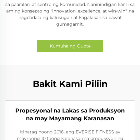
sa paaralan, at sentro ng komunidad. Naninindigan kami sa
aming konsepto ng "innovation, excellence, at win-win", na
nagdadala ng kalusugan at kagalakan sa bawat
gumagamit.
Kumuha ng Quote
Bakit Kami Piliin
Propesyonal na Lakas sa Produksyon
na may Mayamang Karanasan
Itinatag noong 2016, ang EVERISE FITNESS ay
mayroong 10 taong karanasan sa produksyon ng