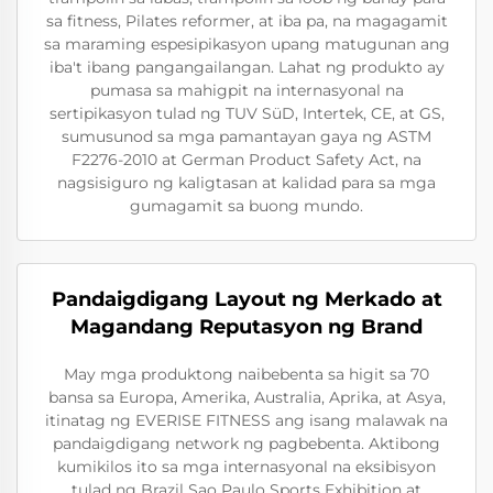
sa fitness, Pilates reformer, at iba pa, na magagamit
sa maraming espesipikasyon upang matugunan ang
iba't ibang pangangailangan. Lahat ng produkto ay
pumasa sa mahigpit na internasyonal na
sertipikasyon tulad ng TUV SüD, Intertek, CE, at GS,
sumusunod sa mga pamantayan gaya ng ASTM
F2276-2010 at German Product Safety Act, na
nagsisiguro ng kaligtasan at kalidad para sa mga
gumagamit sa buong mundo.
Pandaigdigang Layout ng Merkado at
Magandang Reputasyon ng Brand
May mga produktong naibebenta sa higit sa 70
bansa sa Europa, Amerika, Australia, Aprika, at Asya,
itinatag ng EVERISE FITNESS ang isang malawak na
pandaigdigang network ng pagbebenta. Aktibong
kumikilos ito sa mga internasyonal na eksibisyon
tulad ng Brazil Sao Paulo Sports Exhibition at