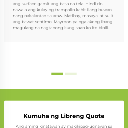
ang surface gamit ang basa na tela. Hindi rin
nawala ang kulay ng trampolin kahit ilang buwan
nang nakalantad sa araw. Matibay, masaya, at sulit
ang bawat sentimo. Mayroon pa nga akong ibang
magulang na nagtanong kung saan ko ito binili.
Kumuha ng Libreng Quote
Ang aming kinatawan ay makikipag-ugnayan sa