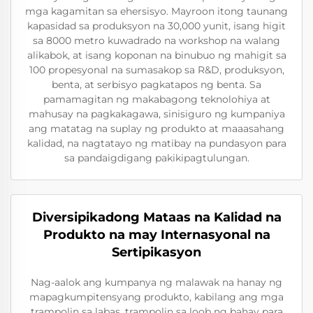
mga kagamitan sa ehersisyo. Mayroon itong taunang
kapasidad sa produksyon na 30,000 yunit, isang higit
sa 8000 metro kuwadrado na workshop na walang
alikabok, at isang koponan na binubuo ng mahigit sa
100 propesyonal na sumasakop sa R&D, produksyon,
benta, at serbisyo pagkatapos ng benta. Sa
pamamagitan ng makabagong teknolohiya at
mahusay na pagkakagawa, sinisiguro ng kumpaniya
ang matatag na suplay ng produkto at maaasahang
kalidad, na nagtatayo ng matibay na pundasyon para
sa pandaigdigang pakikipagtulungan.
Diversipikadong Mataas na Kalidad na
Produkto na may Internasyonal na
Sertipikasyon
Nag-aalok ang kumpanya ng malawak na hanay ng
mapagkumpitensyang produkto, kabilang ang mga
trampolin sa labas, trampolin sa loob ng bahay para