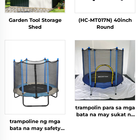
Garden Tool Storage
(HC-MT017N) 40inch
Shed
Round
trampolin para sa mga
bata na may sukat na
55 pulgada kasama
trampoline ng mga
ang kumot
bata na may safety
net