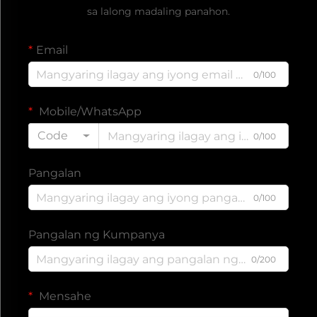
sa lalong madaling panahon.
Email
0/100
Mobile/WhatsApp
Code
0/100
Pangalan
0/100
Pangalan ng Kumpanya
0/200
Mensahe