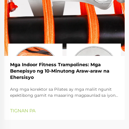
Mga Indoor Fitness Trampolines: Mga
Benepisyo ng 10-Minutong Araw-araw na
Ehersisyo
Ang mga korektor sa Pilates ay mga maliit ngunit
epektibong gamit na maaaring magpaunlad sa iyong
pagsasanay sa Pilates, lalo na sa pagpapabuti ng
iyong postura at pagkakatugma ng buong katawan.
TIGNAN PA
Sa gabay na ito, titingnan natin ang iba't ibang uri ng
cor...