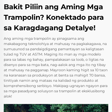
Bakit Piliin ang Aming Mga
Trampolin? Konektado para
sa Karagdagang Detalye!
Ang aming mga trampolin ay pinagsama ang
makabagong teknolohiya at mahusay na pagkakagawa, na
sumusunod sa pandaigdigang pamantayan sa kaligtasan
tulad ng TUV at ASTM. Maging ito man ay mga modelo
para sa labas ng bahay, pampalakasan sa loob, o ligtas na
disenyo para sa mga bata, nag-aalok ang mga ito ng tibay
at mahusay na pagganap. Mayroon kaming higit sa 10 taon
na karanasan sa produksyon at benta sa mahigit 70 bansa,
tinitiyak namin ang mataas na kalidad ng produkto at
komprehensibong serbisyo. Makipag-ugnayan ngayon para
sa mga pasadyang solusyon sa trampolin at eksklusibong
alok!