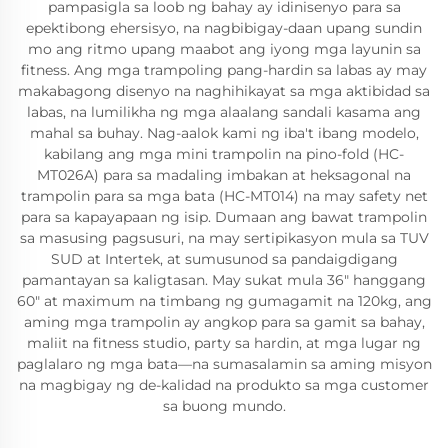
pampasigla sa loob ng bahay ay idinisenyo para sa
epektibong ehersisyo, na nagbibigay-daan upang sundin
mo ang ritmo upang maabot ang iyong mga layunin sa
fitness. Ang mga trampoling pang-hardin sa labas ay may
makabagong disenyo na naghihikayat sa mga aktibidad sa
labas, na lumilikha ng mga alaalang sandali kasama ang
mahal sa buhay. Nag-aalok kami ng iba't ibang modelo,
kabilang ang mga mini trampolin na pino-fold (HC-
MT026A) para sa madaling imbakan at heksagonal na
trampolin para sa mga bata (HC-MT014) na may safety net
para sa kapayapaan ng isip. Dumaan ang bawat trampolin
sa masusing pagsusuri, na may sertipikasyon mula sa TUV
SUD at Intertek, at sumusunod sa pandaigdigang
pamantayan sa kaligtasan. May sukat mula 36" hanggang
60" at maximum na timbang ng gumagamit na 120kg, ang
aming mga trampolin ay angkop para sa gamit sa bahay,
maliit na fitness studio, party sa hardin, at mga lugar ng
paglalaro ng mga bata—na sumasalamin sa aming misyon
na magbigay ng de-kalidad na produkto sa mga customer
sa buong mundo.