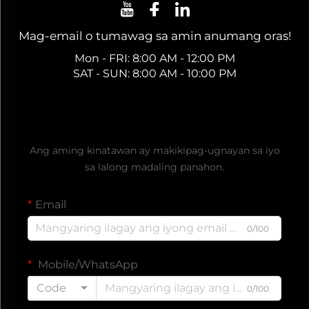
Mag-email o tumawag sa amin anumang oras!
Mon - FRI: 8:00 AM - 12:00 PM
SAT - SUN: 8:00 AM - 10:00 PM
Kumuha ng Libreng Quote
Ang aming kinatawan ay makikipag-ugnayan sa iyo
sa lalong madaling panahon.
Email
0/100
Mobile/WhatsApp
Code
0/100