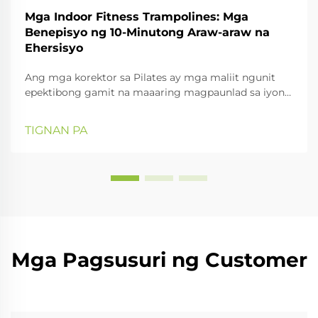
Mga Indoor Fitness Trampolines: Mga
Benepisyo ng 10-Minutong Araw-araw na
Ehersisyo
Ang mga korektor sa Pilates ay mga maliit ngunit
epektibong gamit na maaaring magpaunlad sa iyong
pagsasanay sa Pilates, lalo na sa pagpapabuti ng
iyong postura at pagkakatugma ng buong katawan.
TIGNAN PA
Sa gabay na ito, titingnan natin ang iba't ibang uri ng
cor...
Mga Pagsusuri ng Customer