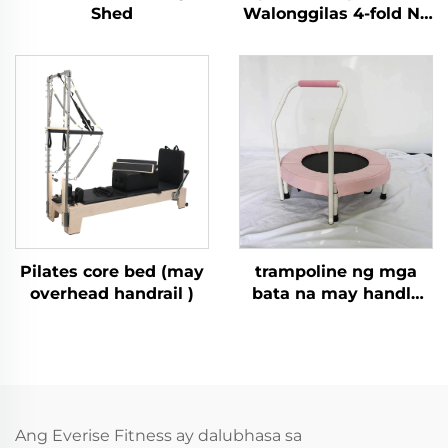
Shed
Walonggilas 4-fold Na
May Tiket
Pilates core bed (may
trampoline ng mga
overhead handrail )
bata na may handle
bar
Ang Everise Fitness ay dalubhasa sa