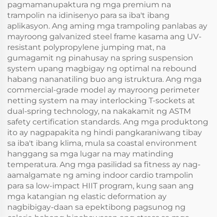
pagmamanupaktura ng mga premium na
trampolin na idinisenyo para sa iba't ibang
aplikasyon. Ang aming mga trampoling panlabas ay
mayroong galvanized steel frame kasama ang UV-
resistant polypropylene jumping mat, na
gumagamit ng pinahusay na spring suspension
system upang magbigay ng optimal na rebound
habang nananatiling buo ang istruktura. Ang mga
commercial-grade model ay mayroong perimeter
netting system na may interlocking T-sockets at
dual-spring technology, na nakakamit ng ASTM
safety certification standards. Ang mga produktong
ito ay nagpapakita ng hindi pangkaraniwang tibay
sa iba't ibang klima, mula sa coastal environment
hanggang sa mga lugar na may matinding
temperatura. Ang mga pasilidad sa fitness ay nag-
aamalgamate ng aming indoor cardio trampolin
para sa low-impact HIIT program, kung saan ang
mga katangian ng elastic deformation ay
nagbibigay-daan sa epektibong pagsunog ng