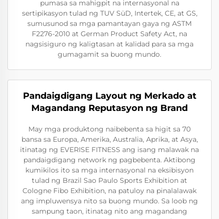
pumasa sa mahigpit na internasyonal na
sertipikasyon tulad ng TUV SüD, Intertek, CE, at GS,
sumusunod sa mga pamantayan gaya ng ASTM
F2276-2010 at German Product Safety Act, na
nagsisiguro ng kaligtasan at kalidad para sa mga
gumagamit sa buong mundo.
Pandaigdigang Layout ng Merkado at
Magandang Reputasyon ng Brand
May mga produktong naibebenta sa higit sa 70
bansa sa Europa, Amerika, Australia, Aprika, at Asya,
itinatag ng EVERISE FITNESS ang isang malawak na
pandaigdigang network ng pagbebenta. Aktibong
kumikilos ito sa mga internasyonal na eksibisyon
tulad ng Brazil Sao Paulo Sports Exhibition at
Cologne Fibo Exhibition, na patuloy na pinalalawak
ang impluwensya nito sa buong mundo. Sa loob ng
sampung taon, itinatag nito ang magandang