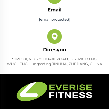
Email
[email protected]
Diresyon
Silid C01, NO.678 HUAXI ROAD, DISTRICTO NG
WUCHENG, Lungsod ng JINHUA, ZHEJIANG, CHINA