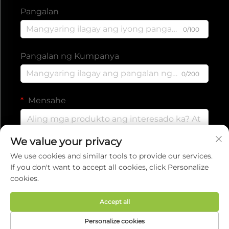
Pangalan
0/100
Pangalan ng Kumpanya
0/200
Mensahe
We value your privacy
0/1000
We use cookies and similar tools to provide our services.
If you don't want to accept all cookies, click Personalize
cookies.
Isumite
Accept all
Copyright © 2025 ng EVERISE FITNESS
Personalize cookies
CO.,LTD.
Patakaran sa Pagkapribado