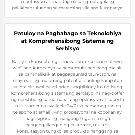
reputasyon at matatag na pangmatagalang
pakikipagtulungan sa maraming kilalang kumpanya.
Patuloy na Pagbabago sa Teknolohiya
at Komprehensibong Sistema ng
Serbisyo
Batay sa konsepto ng "innovation, excellence, at win-
win", ang kumpanya ay namumuhunan nang malaki
sa pananaliksik at pagpapaunlad taun-taon, na
mayroon ng maraming patent at sariling karapatan
sa intelektuwal na ari-arian. Nagbibigay ito ng isang
komprehensibong sistema ng serbisyo, na nag-ooffer
ng epektibong pamamahala ng operasyon at suporta
sa customer na available 24/7 (sa pamamagitan ng
telepono at email). Ang propesyonal na koponan ay
nagsisiguro ng maagang tugon sa mga
pangangailangan ng customer, mula sa
konsultasyon tungkol sa produkto hanggang sa