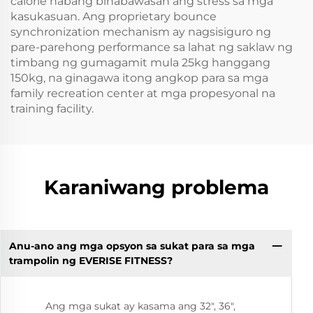
calorie habang binabawasan ang stress sa mga
kasukasuan. Ang proprietary bounce
synchronization mechanism ay nagsisiguro ng
pare-parehong performance sa lahat ng saklaw ng
timbang ng gumagamit mula 25kg hanggang
150kg, na ginagawa itong angkop para sa mga
family recreation center at mga propesyonal na
training facility.
Karaniwang problema
Anu-ano ang mga opsyon sa sukat para sa mga
trampolin ng EVERISE FITNESS?
Ang mga sukat ay kasama ang 32", 36",