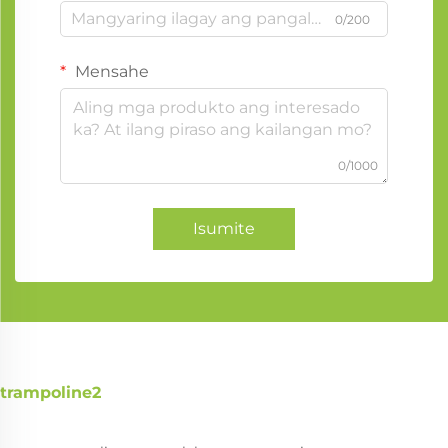
0/200
Mensahe
0/1000
Isumite
trampoline2