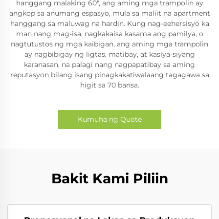
hanggang malaking 60", ang aming mga trampolin ay
angkop sa anumang espasyo, mula sa maliit na apartment
hanggang sa maluwag na hardin. Kung nag-eehersisyo ka
man nang mag-isa, nagkakaisa kasama ang pamilya, o
nagtutustos ng mga kaibigan, ang aming mga trampolin
ay nagbibigay ng ligtas, matibay, at kasiya-siyang
karanasan, na palagi nang nagpapatibay sa aming
reputasyon bilang isang pinagkakatiwalaang tagagawa sa
higit sa 70 bansa.
Kumuha ng Quote
Bakit Kami Piliin