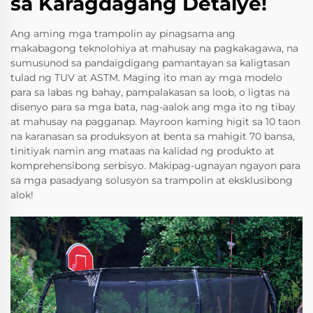
sa Karagdagang Detalye!
Ang aming mga trampolin ay pinagsama ang
makabagong teknolohiya at mahusay na pagkakagawa, na
sumusunod sa pandaigdigang pamantayan sa kaligtasan
tulad ng TUV at ASTM. Maging ito man ay mga modelo
para sa labas ng bahay, pampalakasan sa loob, o ligtas na
disenyo para sa mga bata, nag-aalok ang mga ito ng tibay
at mahusay na pagganap. Mayroon kaming higit sa 10 taon
na karanasan sa produksyon at benta sa mahigit 70 bansa,
tinitiyak namin ang mataas na kalidad ng produkto at
komprehensibong serbisyo. Makipag-ugnayan ngayon para
sa mga pasadyang solusyon sa trampolin at eksklusibong
alok!