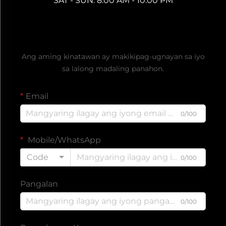
SAT - SUN: 8:00 AM - 10:00 PM
Kumuha ng Libreng Quote
Ang aming kinatawan ay makikipag-ugnayan sa iyo
sa lalong madaling panahon.
Email
0/100
Mobile/WhatsApp
Code
0/100
Pangalan
0/100