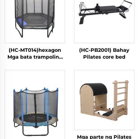
(HC-MT014)hexagon
(HC-PB2001) Bahay
Mga bata trampoline
Pilates core bed
na may ligtas na
kumot
Mga parte ng Pilates