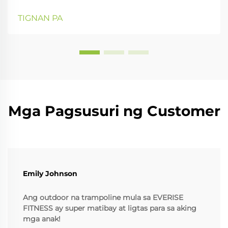
pagsasanay sa Pilates, lalo na sa pagpapabuti ng
iyong postura at pagkakatugma ng buong katawan.
TIGNAN PA
Sa gabay na ito, titingnan natin ang iba't ibang uri ng
cor...
Mga Pagsusuri ng Customer
Emily Johnson
Ang outdoor na trampoline mula sa EVERISE
FITNESS ay super matibay at ligtas para sa aking
mga anak!