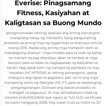
Everise: Pinagsamang
Fitness, Kasiyahan at
Kaligtasan sa Buong Mundo
Ipinagmamalaki naming ipakilala ang aming kamangha-
manghang hanay ng trampolin, isang pangunahing
produkto sa aming linya ng kagamitan sa ehersisyo simula
noong 2016. Naiiba ang aming mga trampolin dahil sa
makabagong disenyo—mga modelo para sa loob ng bahay
na mainam sa pag-ehersisyo laban sa tambok at mga
bersyon para sa labas na nagpapataas ng kasiyahan sa
hardin. Nag-aalok kami ng trampoling pambata na may
hawakan (HC-MT005A) at netong pampagana, upang
masiguro ang ligtas na paglalaro, pati na rin ang mga
trampoling estilo ng fiberglas (HC-FT) para sa natatanging
pangangailangan. Dumaan ang bawat produkto sa
mahigpit na pagsusuri, at may sertipikasyon tulad ng
Intertek SHAH01040605 test report at TUV SUD certificate
na wasto hanggang 2028. May sukat mula sa maliit na 32"