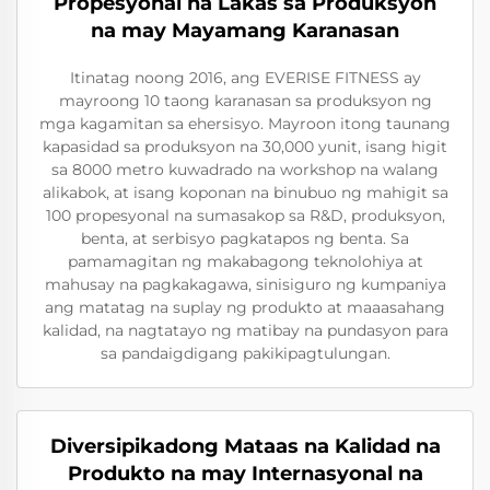
Propesyonal na Lakas sa Produksyon
na may Mayamang Karanasan
Itinatag noong 2016, ang EVERISE FITNESS ay
mayroong 10 taong karanasan sa produksyon ng
mga kagamitan sa ehersisyo. Mayroon itong taunang
kapasidad sa produksyon na 30,000 yunit, isang higit
sa 8000 metro kuwadrado na workshop na walang
alikabok, at isang koponan na binubuo ng mahigit sa
100 propesyonal na sumasakop sa R&D, produksyon,
benta, at serbisyo pagkatapos ng benta. Sa
pamamagitan ng makabagong teknolohiya at
mahusay na pagkakagawa, sinisiguro ng kumpaniya
ang matatag na suplay ng produkto at maaasahang
kalidad, na nagtatayo ng matibay na pundasyon para
sa pandaigdigang pakikipagtulungan.
Diversipikadong Mataas na Kalidad na
Produkto na may Internasyonal na