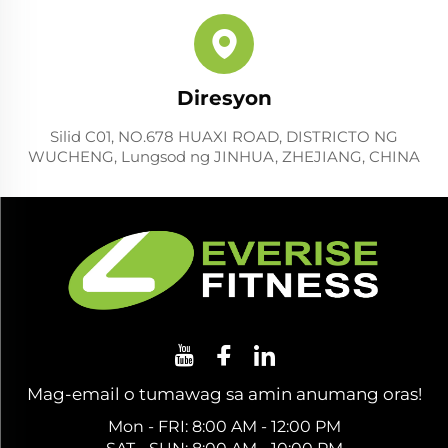
Diresyon
Silid C01, NO.678 HUAXI ROAD, DISTRICTO NG
WUCHENG, Lungsod ng JINHUA, ZHEJIANG, CHINA
Mag-email o tumawag sa amin anumang oras!
Mon - FRI: 8:00 AM - 12:00 PM