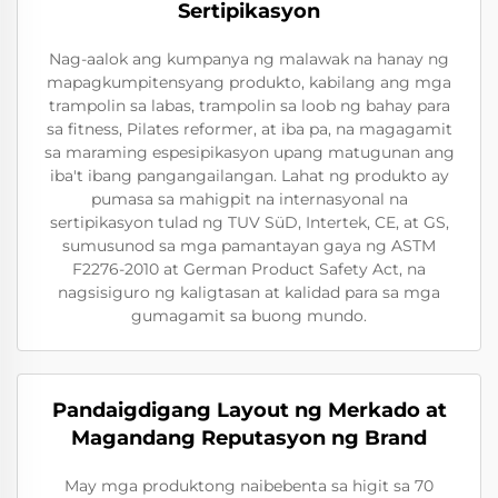
Sertipikasyon
Nag-aalok ang kumpanya ng malawak na hanay ng
mapagkumpitensyang produkto, kabilang ang mga
trampolin sa labas, trampolin sa loob ng bahay para
sa fitness, Pilates reformer, at iba pa, na magagamit
sa maraming espesipikasyon upang matugunan ang
iba't ibang pangangailangan. Lahat ng produkto ay
pumasa sa mahigpit na internasyonal na
sertipikasyon tulad ng TUV SüD, Intertek, CE, at GS,
sumusunod sa mga pamantayan gaya ng ASTM
F2276-2010 at German Product Safety Act, na
nagsisiguro ng kaligtasan at kalidad para sa mga
gumagamit sa buong mundo.
Pandaigdigang Layout ng Merkado at
Magandang Reputasyon ng Brand
May mga produktong naibebenta sa higit sa 70