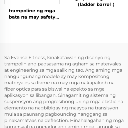
（ladder barrel ）
trampoline ng mga
bata na may safety
net
Sa Everise Fitness, kinakatawan ng disenyo ng
trampolin ang pagsasama ng agham sa materyales
at engineering sa mga salik ng tao. Ang aming mga
nangungunang modelo ay may kompositong
materyales sa frame na may mga nakapaloob na
fiber optics para sa biswal na epekto sa mga
aplikasyon sa libangan. Ginagamit ng sistema ng
suspensyon ang progresibong uri ng mga elastic na
elemento na nagbibigay ng maayos na transisyon
mula sa paunang pagbouncing hanggang sa
pinakamataas na deflection. Hinahalagahan ng mga
komersyal na operador ang aming mga tampok sa