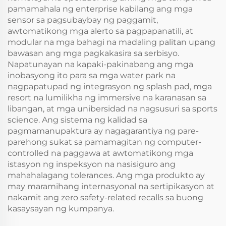
pamamahala ng enterprise kabilang ang mga
sensor sa pagsubaybay ng paggamit,
awtomatikong mga alerto sa pagpapanatili, at
modular na mga bahagi na madaling palitan upang
bawasan ang mga pagkakasira sa serbisyo.
Napatunayan na kapaki-pakinabang ang mga
inobasyong ito para sa mga water park na
nagpapatupad ng integrasyon ng splash pad, mga
resort na lumilikha ng immersive na karanasan sa
libangan, at mga unibersidad na nagsusuri sa sports
science. Ang sistema ng kalidad sa
pagmamanupaktura ay nagagarantiya ng pare-
parehong sukat sa pamamagitan ng computer-
controlled na paggawa at awtomatikong mga
istasyon ng inspeksyon na nasisiguro ang
mahahalagang tolerances. Ang mga produkto ay
may maramihang internasyonal na sertipikasyon at
nakamit ang zero safety-related recalls sa buong
kasaysayan ng kumpanya.