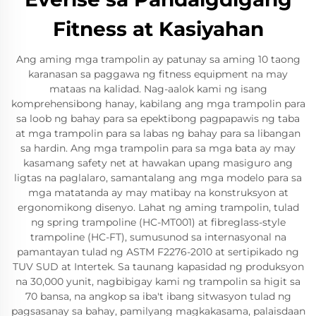
Fitness at Kasiyahan
Ang aming mga trampolin ay patunay sa aming 10 taong
karanasan sa paggawa ng fitness equipment na may
mataas na kalidad. Nag-aalok kami ng isang
komprehensibong hanay, kabilang ang mga trampolin para
sa loob ng bahay para sa epektibong pagpapawis ng taba
at mga trampolin para sa labas ng bahay para sa libangan
sa hardin. Ang mga trampolin para sa mga bata ay may
kasamang safety net at hawakan upang masiguro ang
ligtas na paglalaro, samantalang ang mga modelo para sa
mga matatanda ay may matibay na konstruksyon at
ergonomikong disenyo. Lahat ng aming trampolin, tulad
ng spring trampoline (HC-MT001) at fibreglass-style
trampoline (HC-FT), sumusunod sa internasyonal na
pamantayan tulad ng ASTM F2276-2010 at sertipikado ng
TUV SUD at Intertek. Sa taunang kapasidad ng produksyon
na 30,000 yunit, nagbibigay kami ng trampolin sa higit sa
70 bansa, na angkop sa iba't ibang sitwasyon tulad ng
pagsasanay sa bahay, pamilyang magkakasama, palaisdaan