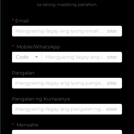
sa lalong madaling panahon.
Email
0/100
Mobile/WhatsApp
Code
0/100
Pangalan
0/100
Pangalan ng Kumpanya
0/200
Mensahe