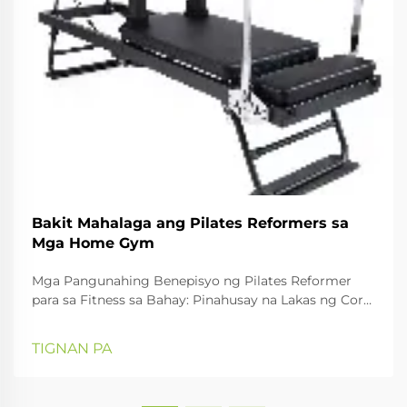
Bakit Mahalaga ang Pilates Reformers sa
Mga Home Gym
Mga Pangunahing Benepisyo ng Pilates Reformer
para sa Fitness sa Bahay: Pinahusay na Lakas ng Core
at Suporta sa Likod Dahil sa Patuloy na Paggamit ng
Reformer. Ginagawa ng Pilates reformer na aktibo
TIGNAN PA
ang malalim na mga muscle ng core sa
pamamagitan ng pagsasama ng tensyon ng spring
at maayos na mga galaw ng sliding carriage. Re...