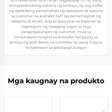
sa intelektuwal na ari-arian. Nagbibigay ito ng isang
komprehensibong sistema ng serbisyo, na nag-ooffer
ng epektibong pamamahala ng operasyon at suporta
sa customer na available 24/7 (sa pamamagitan ng
telepono at email). Ang propesyonal na koponan ay
nagsisiguro ng maagang tugon sa mga
pangangailangan ng customer, mula sa
konsultasyon tungkol sa produkto hanggang sa
serbisyong post-benta, na lumilikha ng isang maayos
na karanasan sa pakikipagtulungan.
Mga kaugnay na produkto