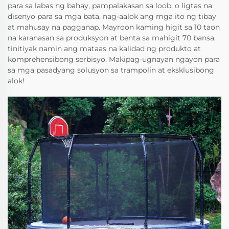
para sa labas ng bahay, pampalakasan sa loob, o ligtas na
disenyo para sa mga bata, nag-aalok ang mga ito ng tibay
at mahusay na pagganap. Mayroon kaming higit sa 10 taon
na karanasan sa produksyon at benta sa mahigit 70 bansa,
tinitiyak namin ang mataas na kalidad ng produkto at
komprehensibong serbisyo. Makipag-ugnayan ngayon para
sa mga pasadyang solusyon sa trampolin at eksklusibong
alok!