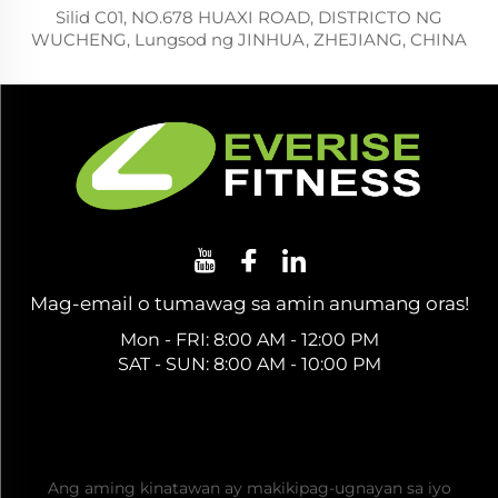
Silid C01, NO.678 HUAXI ROAD, DISTRICTO NG
WUCHENG, Lungsod ng JINHUA, ZHEJIANG, CHINA
Mag-email o tumawag sa amin anumang oras!
Mon - FRI: 8:00 AM - 12:00 PM
SAT - SUN: 8:00 AM - 10:00 PM
Kumuha ng Libreng Quote
Ang aming kinatawan ay makikipag-ugnayan sa iyo