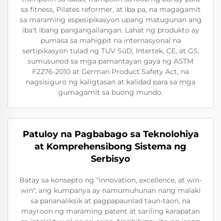
sa fitness, Pilates reformer, at iba pa, na magagamit
sa maraming espesipikasyon upang matugunan ang
iba't ibang pangangailangan. Lahat ng produkto ay
pumasa sa mahigpit na internasyonal na
sertipikasyon tulad ng TUV SüD, Intertek, CE, at GS,
sumusunod sa mga pamantayan gaya ng ASTM
F2276-2010 at German Product Safety Act, na
nagsisiguro ng kaligtasan at kalidad para sa mga
gumagamit sa buong mundo.
Patuloy na Pagbabago sa Teknolohiya
at Komprehensibong Sistema ng
Serbisyo
Batay sa konsepto ng "innovation, excellence, at win-
win", ang kumpanya ay namumuhunan nang malaki
sa pananaliksik at pagpapaunlad taun-taon, na
mayroon ng maraming patent at sariling karapatan