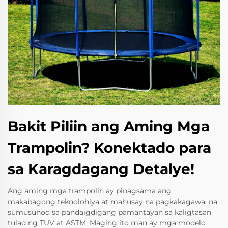
Bakit Piliin ang Aming Mga
Trampolin? Konektado para
sa Karagdagang Detalye!
Ang aming mga trampolin ay pinagsama ang
makabagong teknolohiya at mahusay na pagkakagawa, na
sumusunod sa pandaigdigang pamantayan sa kaligtasan
tulad ng TUV at ASTM. Maging ito man ay mga modelo