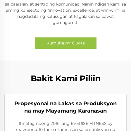
sa paaralan, at sentro ng komunidad. Naninindigan kami sa
aming konsepto ng "innovation, excellence, at win-win", na
nagdadala ng kalusugan at kagalakan sa bawat
gumagamit.
Kumuha ng Quote
Bakit Kami Piliin
Propesyonal na Lakas sa Produksyon
na may Mayamang Karanasan
Itinatag noong 2016, ang EVERISE FITNESS ay
mayroong 10 taong karanasan sa produksyon ng