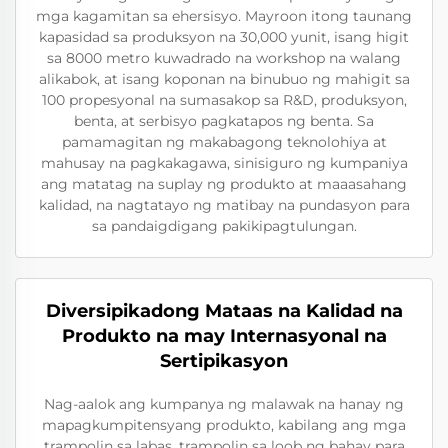
mga kagamitan sa ehersisyo. Mayroon itong taunang
kapasidad sa produksyon na 30,000 yunit, isang higit
sa 8000 metro kuwadrado na workshop na walang
alikabok, at isang koponan na binubuo ng mahigit sa
100 propesyonal na sumasakop sa R&D, produksyon,
benta, at serbisyo pagkatapos ng benta. Sa
pamamagitan ng makabagong teknolohiya at
mahusay na pagkakagawa, sinisiguro ng kumpaniya
ang matatag na suplay ng produkto at maaasahang
kalidad, na nagtatayo ng matibay na pundasyon para
sa pandaigdigang pakikipagtulungan.
Diversipikadong Mataas na Kalidad na
Produkto na may Internasyonal na
Sertipikasyon
Nag-aalok ang kumpanya ng malawak na hanay ng
mapagkumpitensyang produkto, kabilang ang mga
trampolin sa labas, trampolin sa loob ng bahay para