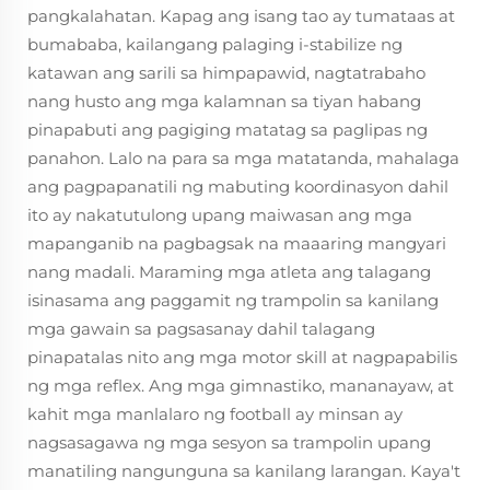
pangkalahatan. Kapag ang isang tao ay tumataas at
bumababa, kailangang palaging i-stabilize ng
katawan ang sarili sa himpapawid, nagtatrabaho
nang husto ang mga kalamnan sa tiyan habang
pinapabuti ang pagiging matatag sa paglipas ng
panahon. Lalo na para sa mga matatanda, mahalaga
ang pagpapanatili ng mabuting koordinasyon dahil
ito ay nakatutulong upang maiwasan ang mga
mapanganib na pagbagsak na maaaring mangyari
nang madali. Maraming mga atleta ang talagang
isinasama ang paggamit ng trampolin sa kanilang
mga gawain sa pagsasanay dahil talagang
pinapatalas nito ang mga motor skill at nagpapabilis
ng mga reflex. Ang mga gimnastiko, mananayaw, at
kahit mga manlalaro ng football ay minsan ay
nagsasagawa ng mga sesyon sa trampolin upang
manatiling nangunguna sa kanilang larangan. Kaya't