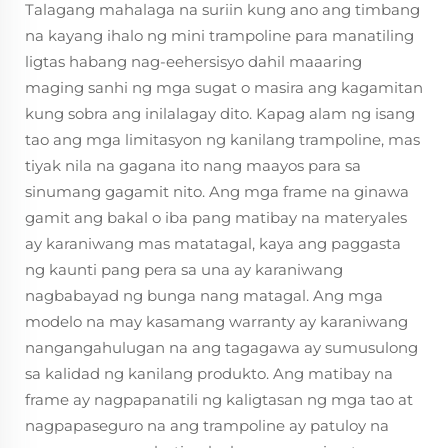
Talagang mahalaga na suriin kung ano ang timbang
na kayang ihalo ng mini trampoline para manatiling
ligtas habang nag-eehersisyo dahil maaaring
maging sanhi ng mga sugat o masira ang kagamitan
kung sobra ang inilalagay dito. Kapag alam ng isang
tao ang mga limitasyon ng kanilang trampoline, mas
tiyak nila na gagana ito nang maayos para sa
sinumang gagamit nito. Ang mga frame na ginawa
gamit ang bakal o iba pang matibay na materyales
ay karaniwang mas matatagal, kaya ang paggasta
ng kaunti pang pera sa una ay karaniwang
nagbabayad ng bunga nang matagal. Ang mga
modelo na may kasamang warranty ay karaniwang
nangangahulugan na ang tagagawa ay sumusulong
sa kalidad ng kanilang produkto. Ang matibay na
frame ay nagpapanatili ng kaligtasan ng mga tao at
nagpapaseguro na ang trampoline ay patuloy na