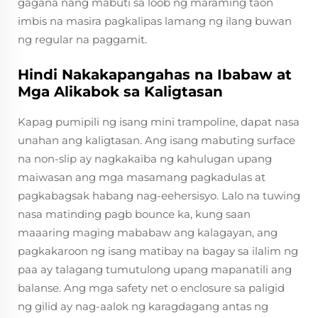
gagana nang mabuti sa loob ng maraming taon
imbis na masira pagkalipas lamang ng ilang buwan
ng regular na paggamit.
Hindi Nakakapangahas na Ibabaw at
Mga Alikabok sa Kaligtasan
Kapag pumipili ng isang mini trampoline, dapat nasa
unahan ang kaligtasan. Ang isang mabuting surface
na non-slip ay nagkakaiba ng kahulugan upang
maiwasan ang mga masamang pagkadulas at
pagkabagsak habang nag-eehersisyo. Lalo na tuwing
nasa matinding pagb bounce ka, kung saan
maaaring maging mababaw ang kalagayan, ang
pagkakaroon ng isang matibay na bagay sa ilalim ng
paa ay talagang tumutulong upang mapanatili ang
balanse. Ang mga safety net o enclosure sa paligid
ng gilid ay nag-aalok ng karagdagang antas ng