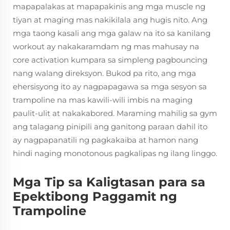
mapapalakas at mapapakinis ang mga muscle ng
tiyan at maging mas nakikilala ang hugis nito. Ang
mga taong kasali ang mga galaw na ito sa kanilang
workout ay nakakaramdam ng mas mahusay na
core activation kumpara sa simpleng pagbouncing
nang walang direksyon. Bukod pa rito, ang mga
ehersisyong ito ay nagpapagawa sa mga sesyon sa
trampoline na mas kawili-wili imbis na maging
paulit-ulit at nakakabored. Maraming mahilig sa gym
ang talagang pinipili ang ganitong paraan dahil ito
ay nagpapanatili ng pagkakaiba at hamon nang
hindi naging monotonous pagkalipas ng ilang linggo.
Mga Tip sa Kaligtasan para sa
Epektibong Paggamit ng
Trampoline