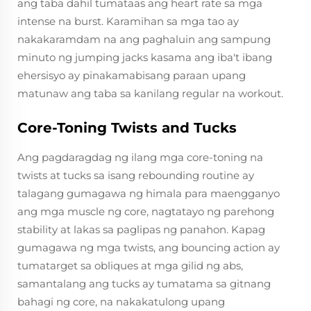
ang taba dahil tumataas ang heart rate sa mga
intense na burst. Karamihan sa mga tao ay
nakakaramdam na ang paghaluin ang sampung
minuto ng jumping jacks kasama ang iba't ibang
ehersisyo ay pinakamabisang paraan upang
matunaw ang taba sa kanilang regular na workout.
Core-Toning Twists and Tucks
Ang pagdaragdag ng ilang mga core-toning na
twists at tucks sa isang rebounding routine ay
talagang gumagawa ng himala para maengganyo
ang mga muscle ng core, nagtatayo ng parehong
stability at lakas sa paglipas ng panahon. Kapag
gumagawa ng mga twists, ang bouncing action ay
tumatarget sa obliques at mga gilid ng abs,
samantalang ang tucks ay tumatama sa gitnang
bahagi ng core, na nakakatulong upang