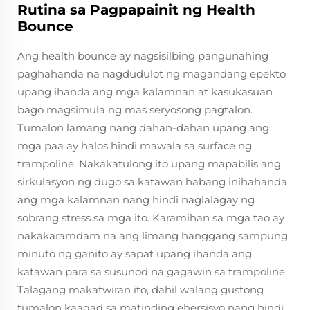
Rutina sa Pagpapainit ng Health
Bounce
Ang health bounce ay nagsisilbing pangunahing
paghahanda na nagdudulot ng magandang epekto
upang ihanda ang mga kalamnan at kasukasuan
bago magsimula ng mas seryosong pagtalon.
Tumalon lamang nang dahan-dahan upang ang
mga paa ay halos hindi mawala sa surface ng
trampoline. Nakakatulong ito upang mapabilis ang
sirkulasyon ng dugo sa katawan habang inihahanda
ang mga kalamnan nang hindi naglalagay ng
sobrang stress sa mga ito. Karamihan sa mga tao ay
nakakaramdam na ang limang hanggang sampung
minuto ng ganito ay sapat upang ihanda ang
katawan para sa susunod na gagawin sa trampoline.
Talagang makatwiran ito, dahil walang gustong
tumalon kaagad sa matinding ehersisyo nang hindi