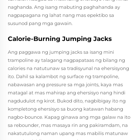
naghanda. Ang isang mabuting paghahanda ay
nagpapagana ng lahat nang mas epektibo sa
susunod pang mga gawain.
Calorie-Burning Jumping Jacks
Ang paggawa ng jumping jacks sa isang mini
trampoline ay talagang nagpapataas ng bilang ng
calories na natutunaw sa tradisyunal na ehersisyong
ito. Dahil sa kalambot ng surface ng trampoline,
nabawasan ang pressure sa mga joints, kaya mas
matagal at mas mahirap ang ehersisyo nang hindi
nagdudulot ng kirot. Bukod dito, nagbibigay ito ng
kompletong ehersisyo sa buong katawan habang
nagbo-bounce. Kapag ginawa ang mga galaw na ito
sa rebounder, mas masaya rin ang pakiramdam, na
nakatutulong naman upang mas mabilis matunaw