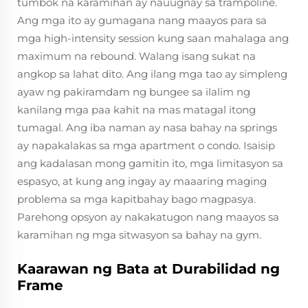
tumbok na karamihan ay nauugnay sa trampoline.
Ang mga ito ay gumagana nang maayos para sa
mga high-intensity session kung saan mahalaga ang
maximum na rebound. Walang isang sukat na
angkop sa lahat dito. Ang ilang mga tao ay simpleng
ayaw ng pakiramdam ng bungee sa ilalim ng
kanilang mga paa kahit na mas matagal itong
tumagal. Ang iba naman ay nasa bahay na springs
ay napakalakas sa mga apartment o condo. Isaisip
ang kadalasan mong gamitin ito, mga limitasyon sa
espasyo, at kung ang ingay ay maaaring maging
problema sa mga kapitbahay bago magpasya.
Parehong opsyon ay nakakatugon nang maayos sa
karamihan ng mga sitwasyon sa bahay na gym.
Kaarawan ng Bata at Durabilidad ng
Frame