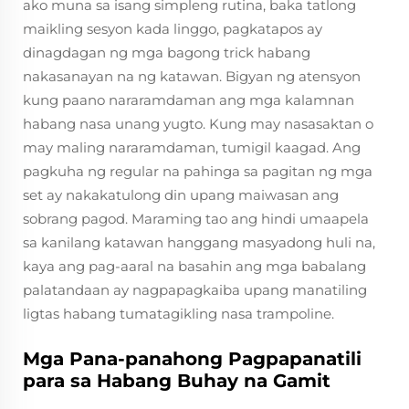
ako muna sa isang simpleng rutina, baka tatlong
maikling sesyon kada linggo, pagkatapos ay
dinagdagan ng mga bagong trick habang
nakasanayan na ng katawan. Bigyan ng atensyon
kung paano nararamdaman ang mga kalamnan
habang nasa unang yugto. Kung may nasasaktan o
may maling nararamdaman, tumigil kaagad. Ang
pagkuha ng regular na pahinga sa pagitan ng mga
set ay nakakatulong din upang maiwasan ang
sobrang pagod. Maraming tao ang hindi umaapela
sa kanilang katawan hanggang masyadong huli na,
kaya ang pag-aaral na basahin ang mga babalang
palatandaan ay nagpapagkaiba upang manatiling
ligtas habang tumatagikling nasa trampoline.
Mga Pana-panahong Pagpapanatili
para sa Habang Buhay na Gamit