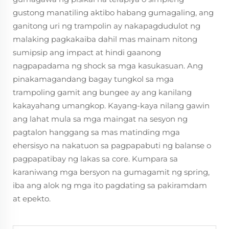
gustong manatiling aktibo habang gumagaling, ang
ganitong uri ng trampolin ay nakapagdudulot ng
malaking pagkakaiba dahil mas mainam nitong
sumipsip ang impact at hindi gaanong
nagpapadama ng shock sa mga kasukasuan. Ang
pinakamagandang bagay tungkol sa mga
trampoling gamit ang bungee ay ang kanilang
kakayahang umangkop. Kayang-kaya nilang gawin
ang lahat mula sa mga maingat na sesyon ng
pagtalon hanggang sa mas matinding mga
ehersisyo na nakatuon sa pagpapabuti ng balanse o
pagpapatibay ng lakas sa core. Kumpara sa
karaniwang mga bersyon na gumagamit ng spring,
iba ang alok ng mga ito pagdating sa pakiramdam
at epekto.