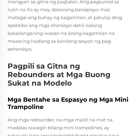
mangyari sa gitna ng pagtalon. Ang pagsunod sa
rutin na ito ay may dalawang benepisyo: mas
matagal ang buhay ng kagamitan, at patuloy ding
epektibo ang mga ehersisyo dahil walang
kakailanganing iwasan na sirang kagamitan na
maaaring hadlang sa kanilang sesyon ng pag-
eehersisyo.
Pagpili sa Gitna ng
Rebounders at Mga Buong
Sukat na Modelo
Mga Bentahe sa Espasyo ng Mga Mini
Trampoline
Ang mga rebounder, na mga maliit na mat na
madalas tawagin bilang mini trampolines, ay
kakaunti lang ang kinokolektahang espasyo kaya