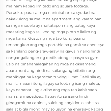
mainam kapag limitado ang square footage.
Perpekto para sa mga naninirahan sa syudad na
nakakulong sa maliit na apartment, ang karamihan
sa mga modelo ay maitatapon nang patag kaya
maaaring itago sa likod ng mga pinto o ilalim ng
mga kama. Gusto ng mga tao kung paano
umaangkop ang mga portable na gamit sa ehersisyo
sa kanilang pang-araw-araw na gawain nang hindi
nangangailangan ng dedikadong espasyo sa gym.
Lalo na pinahahalagahan ng mga nakikirameng
apartment ang hindi na kailangang bitbitin ang
mabibigat na kagamitan tuwing lilipat. Dahil sila ay
maliit, maaari itong ilagay sa loob ng isang maleta,
kaya nananatiling aktibo ang mga tao kahit saan
man sila mapadpad. Ilagay ito sa isang hindi
ginagamit na cabinet, sulok ng koryidor, o kahit sa
sala at bigla mong may solusyon na ehersisyo kapag