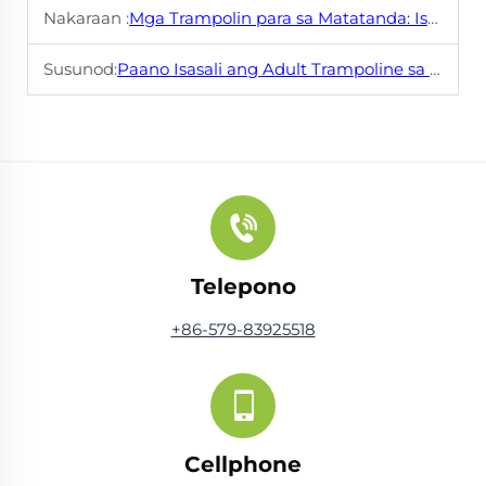
Nakaraan :
Mga Trampolin para sa Matatanda: Isang Masayang Pagdaragdag sa Iyong Bakuran
Susunod:
Paano Isasali ang Adult Trampoline sa Mga Group Fitness Class
Telepono
+86-579-83925518
Cellphone