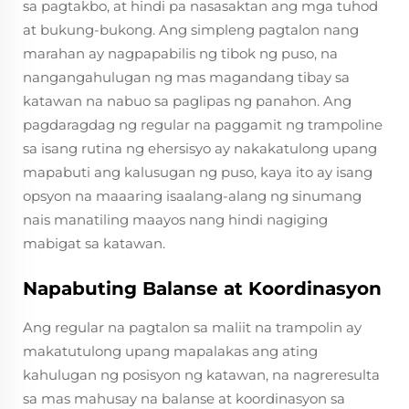
sa pagtakbo, at hindi pa nasasaktan ang mga tuhod
at bukung-bukong. Ang simpleng pagtalon nang
marahan ay nagpapabilis ng tibok ng puso, na
nangangahulugan ng mas magandang tibay sa
katawan na nabuo sa paglipas ng panahon. Ang
pagdaragdag ng regular na paggamit ng trampoline
sa isang rutina ng ehersisyo ay nakakatulong upang
mapabuti ang kalusugan ng puso, kaya ito ay isang
opsyon na maaaring isaalang-alang ng sinumang
nais manatiling maayos nang hindi nagiging
mabigat sa katawan.
Napabuting Balanse at Koordinasyon
Ang regular na pagtalon sa maliit na trampolin ay
makatutulong upang mapalakas ang ating
kahulugan ng posisyon ng katawan, na nagreresulta
sa mas mahusay na balanse at koordinasyon sa