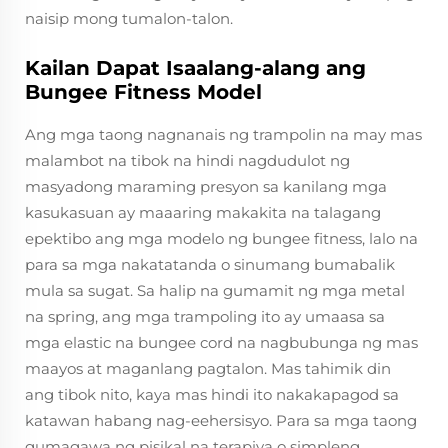
naisip mong tumalon-talon.
Kailan Dapat Isaalang-alang ang
Bungee Fitness Model
Ang mga taong nagnanais ng trampolin na may mas
malambot na tibok na hindi nagdudulot ng
masyadong maraming presyon sa kanilang mga
kasukasuan ay maaaring makakita na talagang
epektibo ang mga modelo ng bungee fitness, lalo na
para sa mga nakatatanda o sinumang bumabalik
mula sa sugat. Sa halip na gumamit ng mga metal
na spring, ang mga trampoling ito ay umaasa sa
mga elastic na bungee cord na nagbubunga ng mas
maayos at maganlang pagtalon. Mas tahimik din
ang tibok nito, kaya mas hindi ito nakakapagod sa
katawan habang nag-eehersisyo. Para sa mga taong
gumagawa ng pisikal na terapiya o simpleng