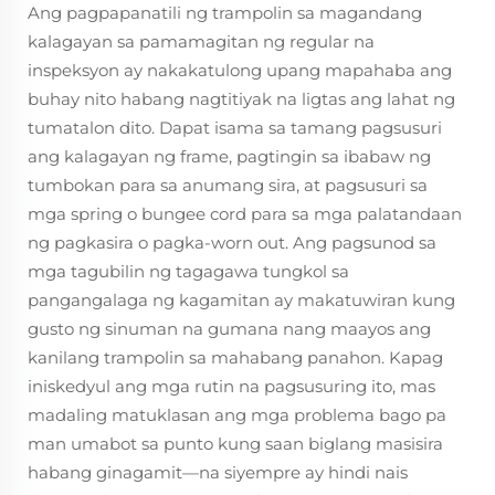
Ang pagpapanatili ng trampolin sa magandang
kalagayan sa pamamagitan ng regular na
inspeksyon ay nakakatulong upang mapahaba ang
buhay nito habang nagtitiyak na ligtas ang lahat ng
tumatalon dito. Dapat isama sa tamang pagsusuri
ang kalagayan ng frame, pagtingin sa ibabaw ng
tumbokan para sa anumang sira, at pagsusuri sa
mga spring o bungee cord para sa mga palatandaan
ng pagkasira o pagka-worn out. Ang pagsunod sa
mga tagubilin ng tagagawa tungkol sa
pangangalaga ng kagamitan ay makatuwiran kung
gusto ng sinuman na gumana nang maayos ang
kanilang trampolin sa mahabang panahon. Kapag
iniskedyul ang mga rutin na pagsusuring ito, mas
madaling matuklasan ang mga problema bago pa
man umabot sa punto kung saan biglang masisira
habang ginagamit—na siyempre ay hindi nais