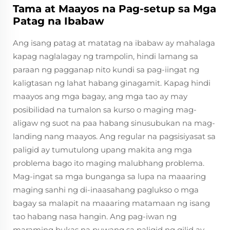
Tama at Maayos na Pag-setup sa Mga
Patag na Ibabaw
Ang isang patag at matatag na ibabaw ay mahalaga
kapag naglalagay ng trampolin, hindi lamang sa
paraan ng pagganap nito kundi sa pag-iingat ng
kaligtasan ng lahat habang ginagamit. Kapag hindi
maayos ang mga bagay, ang mga tao ay may
posibilidad na tumalon sa kurso o maging mag-
aligaw ng suot na paa habang sinusubukan na mag-
landing nang maayos. Ang regular na pagsisiyasat sa
paligid ay tumutulong upang makita ang mga
problema bago ito maging malubhang problema.
Mag-ingat sa mga bunganga sa lupa na maaaring
maging sanhi ng di-inaasahang paglukso o mga
bagay sa malapit na maaaring matamaan ng isang
tao habang nasa hangin. Ang pag-iwan ng
maraming bukas na puwang sa paligid ng gilid ay