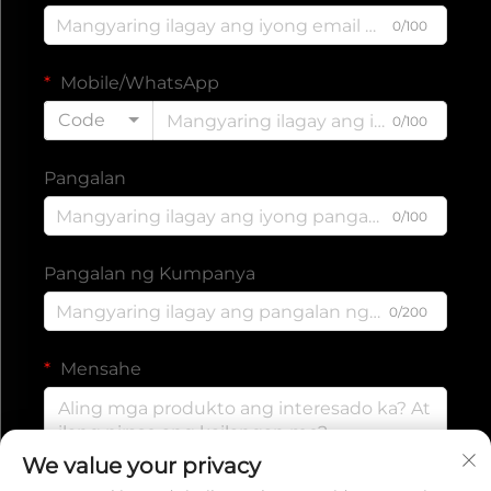
0/100
Mobile/WhatsApp
Code
0/100
Pangalan
0/100
Pangalan ng Kumpanya
0/200
Mensahe
We value your privacy
0/1000