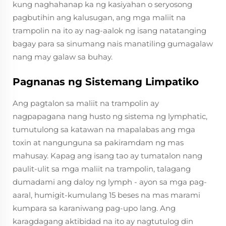
kung naghahanap ka ng kasiyahan o seryosong
pagbutihin ang kalusugan, ang mga maliit na
trampolin na ito ay nag-aalok ng isang natatanging
bagay para sa sinumang nais manatiling gumagalaw
nang may galaw sa buhay.
Pagnanas ng Sistemang Limpatiko
Ang pagtalon sa maliit na trampolin ay
nagpapagana nang husto ng sistema ng lymphatic,
tumutulong sa katawan na mapalabas ang mga
toxin at nangunguna sa pakiramdam ng mas
mahusay. Kapag ang isang tao ay tumatalon nang
paulit-ulit sa mga maliit na trampolin, talagang
dumadami ang daloy ng lymph - ayon sa mga pag-
aaral, humigit-kumulang 15 beses na mas marami
kumpara sa karaniwang pag-upo lang. Ang
karagdagang aktibidad na ito ay nagtutulog din