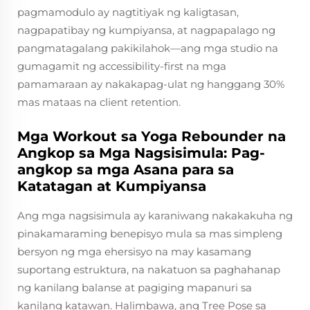
pagmamodulo ay nagtitiyak ng kaligtasan,
nagpapatibay ng kumpiyansa, at nagpapalago ng
pangmatagalang pakikilahok—ang mga studio na
gumagamit ng accessibility-first na mga
pamamaraan ay nakakapag-ulat ng hanggang 30%
mas mataas na client retention.
Mga Workout sa Yoga Rebounder na
Angkop sa Mga Nagsisimula: Pag-
angkop sa mga Asana para sa
Katatagan at Kumpiyansa
Ang mga nagsisimula ay karaniwang nakakakuha ng
pinakamaraming benepisyo mula sa mas simpleng
bersyon ng mga ehersisyo na may kasamang
suportang estruktura, na nakatuon sa paghahanap
ng kanilang balanse at pagiging mapanuri sa
kanilang katawan. Halimbawa, ang Tree Pose sa