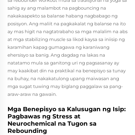
sa rebounder workout mula sa tradisyonal na yoga sa
sahig ay ang malambot na pagbouncing na
nakakaapekto sa balanse habang nagbabago ng
posisyon. Ang maliit na pagkakalat ng balanse na ito
ay mas higit na nagtatrabaho sa mga malalim na abs
at mga stabilizing muscle sa likod kaysa sa iniisip ng
karamihan kapag gumagawa ng karaniwang
ehersisyo sa banig. Ang dagdag na lakas na
natatamo mula sa ganitong uri ng pagsasanay ay
may kaakibat din na praktikal na benepisyo sa tunay
na buhay, na nakakatulong upang maiwasan ang
mga sugat tuwing may biglang paggalaw sa pang-
araw-araw na gawain.
Mga Benepisyo sa Kalusugan ng Isip:
Pagbawas ng Stress at
Neurochemical na Tugon sa
Rebounding