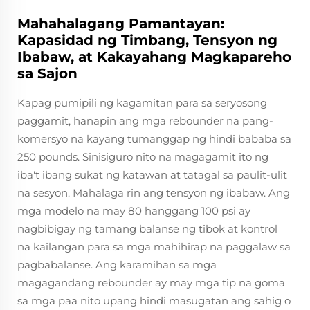
Mahahalagang Pamantayan:
Kapasidad ng Timbang, Tensyon ng
Ibabaw, at Kakayahang Magkapareho
sa Sajon
Kapag pumipili ng kagamitan para sa seryosong
paggamit, hanapin ang mga rebounder na pang-
komersyo na kayang tumanggap ng hindi bababa sa
250 pounds. Sinisiguro nito na magagamit ito ng
iba't ibang sukat ng katawan at tatagal sa paulit-ulit
na sesyon. Mahalaga rin ang tensyon ng ibabaw. Ang
mga modelo na may 80 hanggang 100 psi ay
nagbibigay ng tamang balanse ng tibok at kontrol
na kailangan para sa mga mahihirap na paggalaw sa
pagbabalanse. Ang karamihan sa mga
magagandang rebounder ay may mga tip na goma
sa mga paa nito upang hindi masugatan ang sahig o