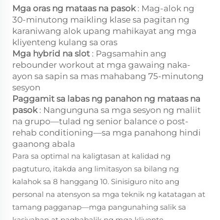
Mga oras ng mataas na pasok
: Mag-alok ng
30-minutong maikling klase sa pagitan ng
karaniwang alok upang mahikayat ang mga
kliyenteng kulang sa oras
Mga hybrid na slot
: Pagsamahin ang
rebounder workout at mga gawaing naka-
ayon sa sapin sa mas mahabang 75-minutong
sesyon
Paggamit sa labas ng panahon ng mataas na
pasok
: Nangunguna sa mga sesyon ng maliit
na grupo—tulad ng senior balance o post-
rehab conditioning—sa mga panahong hindi
gaanong abala
Para sa optimal na kaligtasan at kalidad ng
pagtuturo, itakda ang limitasyon sa bilang ng
kalahok sa 8 hanggang 10. Sinisiguro nito ang
personal na atensyon sa mga teknik ng katatagan at
tamang pagganap—mga pangunahing salik sa
kasiyahan at pagbabalik ng mga kliyente.