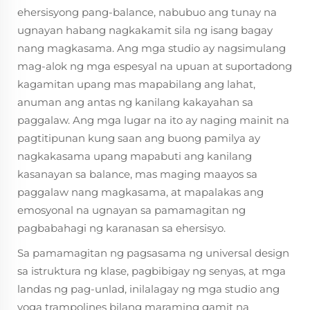
ehersisyong pang-balance, nabubuo ang tunay na
ugnayan habang nagkakamit sila ng isang bagay
nang magkasama. Ang mga studio ay nagsimulang
mag-alok ng mga espesyal na upuan at suportadong
kagamitan upang mas mapabilang ang lahat,
anuman ang antas ng kanilang kakayahan sa
paggalaw. Ang mga lugar na ito ay naging mainit na
pagtitipunan kung saan ang buong pamilya ay
nagkakasama upang mapabuti ang kanilang
kasanayan sa balance, mas maging maayos sa
paggalaw nang magkasama, at mapalakas ang
emosyonal na ugnayan sa pamamagitan ng
pagbabahagi ng karanasan sa ehersisyo.
Sa pamamagitan ng pagsasama ng universal design
sa istruktura ng klase, pagbibigay ng senyas, at mga
landas ng pag-unlad, inilalagay ng mga studio ang
yoga trampolines bilang maraming gamit na