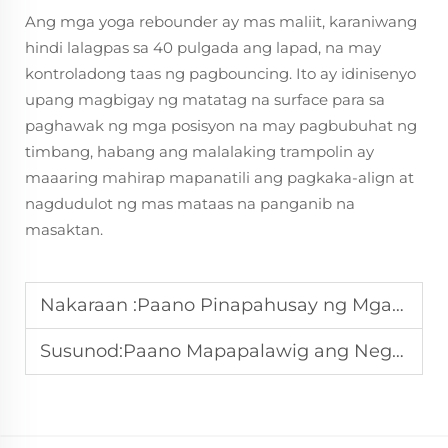
Ang mga yoga rebounder ay mas maliit, karaniwang
hindi lalagpas sa 40 pulgada ang lapad, na may
kontroladong taas ng pagbouncing. Ito ay idinisenyo
upang magbigay ng matatag na surface para sa
paghawak ng mga posisyon na may pagbubuhat ng
timbang, habang ang malalaking trampolin ay
maaaring mahirap mapanatili ang pagkaka-align at
nagdudulot ng mas mataas na panganib na
masaktan.
Nakaraan :
Paano Pinapahusay ng Mga Trampolin sa Hardin ang Benta sa Labas?
Susunod:
Paano Mapapalawig ang Negosyo Gamit ang Kagamitan sa Pilates?