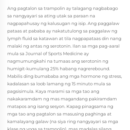
Ang pagtalon sa trampolin ay talagang nagbabago
sa nangyayari sa ating utak sa paraan na
nagpapahusay ng kalusugan ng isip. Ang paggalaw
pataas at pababa ay nakatutulong sa paggalaw ng
lymph fluid sa katawan at tila nagpapataas din nang
malaki ng antas ng serotonin. Ilan sa mga pag-aaral
mula sa Journal of Sports Medicine ay
nagmumungkahi na tumaas ang serotonin ng
humigit-kumulang 25% habang nagrerebound.
Mabilis ding bumababa ang mga hormone ng stress,
kadalasan sa loob lamang ng 15 minuto mula sa
pagsisimula. Kaya marami sa mga tao ang
nakakaramdam ng mas magandang pakiramdam
matapos ang isang sesyon. Kapag pinagsama ng
mga tao ang pagtalon sa masusing paghinga at
kamalayang galaw (na siya ring nangyayari sa mga
klase ng yoga sa trampolin), mas madalas silang