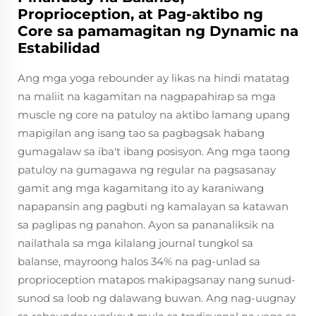
Proprioception, at Pag-aktibo ng
Core sa pamamagitan ng Dynamic na
Estabilidad
Ang mga yoga rebounder ay likas na hindi matatag
na maliit na kagamitan na nagpapahirap sa mga
muscle ng core na patuloy na aktibo lamang upang
mapigilan ang isang tao sa pagbagsak habang
gumagalaw sa iba't ibang posisyon. Ang mga taong
patuloy na gumagawa ng regular na pagsasanay
gamit ang mga kagamitang ito ay karaniwang
napapansin ang pagbuti ng kamalayan sa katawan
sa paglipas ng panahon. Ayon sa pananaliksik na
nailathala sa mga kilalang journal tungkol sa
balanse, mayroong halos 34% na pag-unlad sa
proprioception matapos makipagsanay nang sunud-
sunod sa loob ng dalawang buwan. Ang nag-uugnay