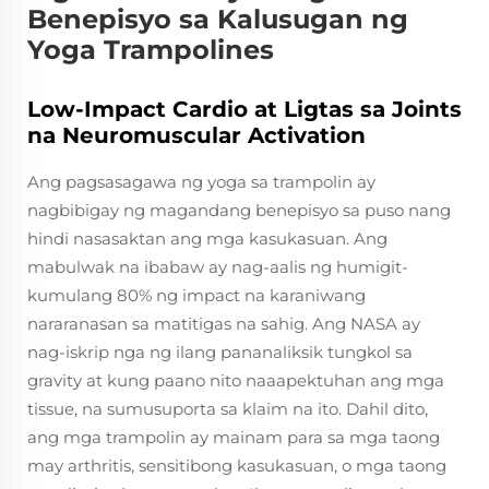
Benepisyo sa Kalusugan ng
Yoga Trampolines
Low-Impact Cardio at Ligtas sa Joints
na Neuromuscular Activation
Ang pagsasagawa ng yoga sa trampolin ay
nagbibigay ng magandang benepisyo sa puso nang
hindi nasasaktan ang mga kasukasuan. Ang
mabulwak na ibabaw ay nag-aalis ng humigit-
kumulang 80% ng impact na karaniwang
nararanasan sa matitigas na sahig. Ang NASA ay
nag-iskrip nga ng ilang pananaliksik tungkol sa
gravity at kung paano nito naaapektuhan ang mga
tissue, na sumusuporta sa klaim na ito. Dahil dito,
ang mga trampolin ay mainam para sa mga taong
may arthritis, sensitibong kasukasuan, o mga taong