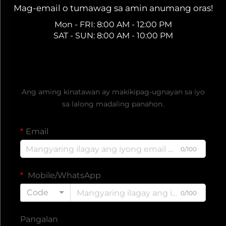
Mag-email o tumawag sa amin anumang oras!
Mon - FRI: 8:00 AM - 12:00 PM
SAT - SUN: 8:00 AM - 10:00 PM
Kumuha ng Libreng Quote
Ang aming kinatawan ay makikipag-ugnayan sa iyo
sa lalong madaling panahon.
Email
0/100
Mobile/WhatsApp
Code
0/100
Pangalan