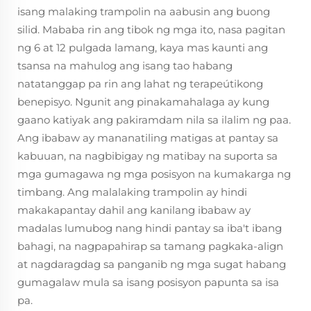
isang malaking trampolin na aabusin ang buong
silid. Mababa rin ang tibok ng mga ito, nasa pagitan
ng 6 at 12 pulgada lamang, kaya mas kaunti ang
tsansa na mahulog ang isang tao habang
natatanggap pa rin ang lahat ng terapeútikong
benepisyo. Ngunit ang pinakamahalaga ay kung
gaano katiyak ang pakiramdam nila sa ilalim ng paa.
Ang ibabaw ay mananatiling matigas at pantay sa
kabuuan, na nagbibigay ng matibay na suporta sa
mga gumagawa ng mga posisyon na kumakarga ng
timbang. Ang malalaking trampolin ay hindi
makakapantay dahil ang kanilang ibabaw ay
madalas lumubog nang hindi pantay sa iba't ibang
bahagi, na nagpapahirap sa tamang pagkaka-align
at nagdaragdag sa panganib ng mga sugat habang
gumagalaw mula sa isang posisyon papunta sa isa
pa.