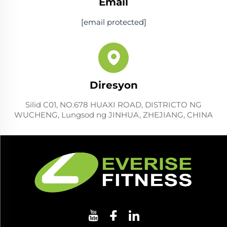
Email
[email protected]
Diresyon
Silid C01, NO.678 HUAXI ROAD, DISTRICTO NG
WUCHENG, Lungsod ng JINHUA, ZHEJIANG, CHINA