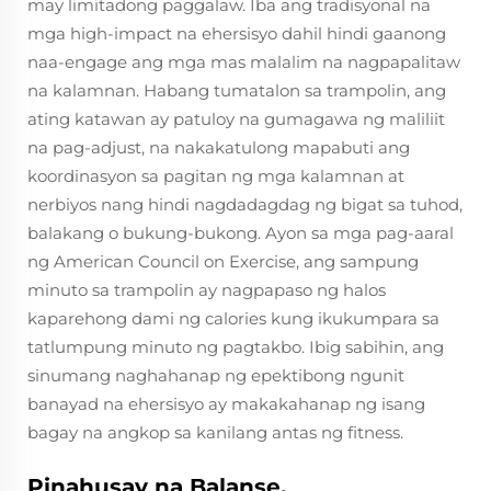
may limitadong paggalaw. Iba ang tradisyonal na
mga high-impact na ehersisyo dahil hindi gaanong
naa-engage ang mga mas malalim na nagpapalitaw
na kalamnan. Habang tumatalon sa trampolin, ang
ating katawan ay patuloy na gumagawa ng maliliit
na pag-adjust, na nakakatulong mapabuti ang
koordinasyon sa pagitan ng mga kalamnan at
nerbiyos nang hindi nagdadagdag ng bigat sa tuhod,
balakang o bukung-bukong. Ayon sa mga pag-aaral
ng American Council on Exercise, ang sampung
minuto sa trampolin ay nagpapaso ng halos
kaparehong dami ng calories kung ikukumpara sa
tatlumpung minuto ng pagtakbo. Ibig sabihin, ang
sinumang naghahanap ng epektibong ngunit
banayad na ehersisyo ay makakahanap ng isang
bagay na angkop sa kanilang antas ng fitness.
Pinahusay na Balanse,