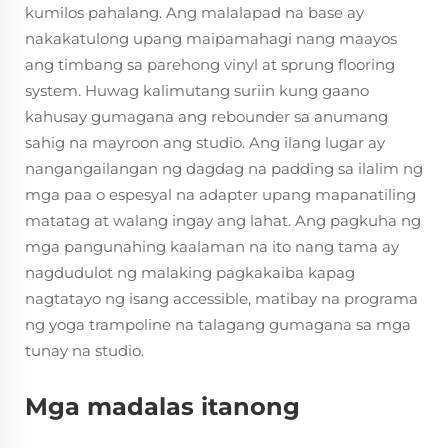
kumilos pahalang. Ang malalapad na base ay
nakakatulong upang maipamahagi nang maayos
ang timbang sa parehong vinyl at sprung flooring
system. Huwag kalimutang suriin kung gaano
kahusay gumagana ang rebounder sa anumang
sahig na mayroon ang studio. Ang ilang lugar ay
nangangailangan ng dagdag na padding sa ilalim ng
mga paa o espesyal na adapter upang mapanatiling
matatag at walang ingay ang lahat. Ang pagkuha ng
mga pangunahing kaalaman na ito nang tama ay
nagdudulot ng malaking pagkakaiba kapag
nagtatayo ng isang accessible, matibay na programa
ng yoga trampoline na talagang gumagana sa mga
tunay na studio.
Mga madalas itanong