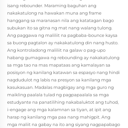
isang rebounder. Maraming baguhan ang
nakakatulong na hawakan muna ang frame
hanggang sa maranasan nila ang katatagan bago
subukan ito sa gitna ng mat nang walang tulong.
Ang paggawa ng maliliit na pagbaba-bounce kaysa
sa buong pagtalon ay nakakatulong din nang husto.
Ang kontroladong maliliit na galaw o pag-upo
habang gumagawa ng rebounding ay nakakatulong
sa mga tao na mas mapataas ang kamalayan sa
posisyon ng kanilang katawan sa espasyo nang hindi
nagdudulot ng labis na presyon sa kanilang mga
kasukasuan. Madalas magbigay ang mga guro ng
maikling paalala tulad ng pagpapaalala sa mga
estudyante na panatilihing nakabaluktot ang tuhod,
i-engage ang mga kalamnan sa tiyan, at ipit ang
harap ng kanilang mga paa nang mahigpit. Ang
mga maliit na gabay na ito ang siyang nagpapabago