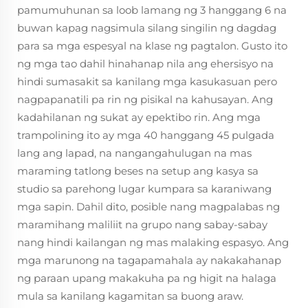
pamumuhunan sa loob lamang ng 3 hanggang 6 na
buwan kapag nagsimula silang singilin ng dagdag
para sa mga espesyal na klase ng pagtalon. Gusto ito
ng mga tao dahil hinahanap nila ang ehersisyo na
hindi sumasakit sa kanilang mga kasukasuan pero
nagpapanatili pa rin ng pisikal na kahusayan. Ang
kadahilanan ng sukat ay epektibo rin. Ang mga
trampolining ito ay mga 40 hanggang 45 pulgada
lang ang lapad, na nangangahulugan na mas
maraming tatlong beses na setup ang kasya sa
studio sa parehong lugar kumpara sa karaniwang
mga sapin. Dahil dito, posible nang magpalabas ng
maramihang maliliit na grupo nang sabay-sabay
nang hindi kailangan ng mas malaking espasyo. Ang
mga marunong na tagapamahala ay nakakahanap
ng paraan upang makakuha pa ng higit na halaga
mula sa kanilang kagamitan sa buong araw.