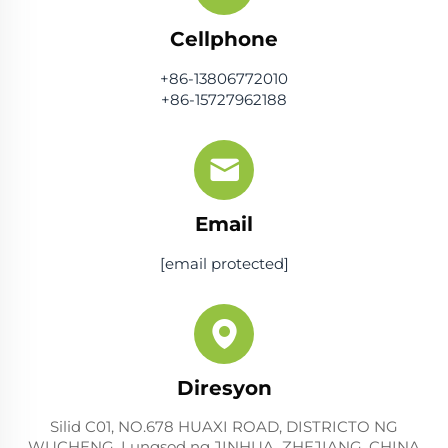
Cellphone
+86-13806772010
+86-15727962188
Email
[email protected]
Diresyon
Silid C01, NO.678 HUAXI ROAD, DISTRICTO NG
WUCHENG, Lungsod ng JINHUA, ZHEJIANG, CHINA