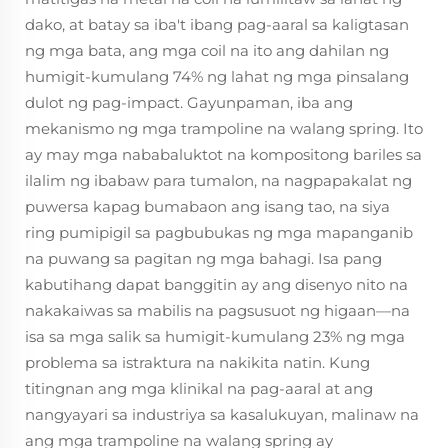
dako, at batay sa iba't ibang pag-aaral sa kaligtasan
ng mga bata, ang mga coil na ito ang dahilan ng
humigit-kumulang 74% ng lahat ng mga pinsalang
dulot ng pag-impact. Gayunpaman, iba ang
mekanismo ng mga trampoline na walang spring. Ito
ay may mga nababaluktot na kompositong bariles sa
ilalim ng ibabaw para tumalon, na nagpapakalat ng
puwersa kapag bumabaon ang isang tao, na siya
ring pumipigil sa pagbubukas ng mga mapanganib
na puwang sa pagitan ng mga bahagi. Isa pang
kabutihang dapat banggitin ay ang disenyo nito na
nakakaiwas sa mabilis na pagsusuot ng higaan—na
isa sa mga salik sa humigit-kumulang 23% ng mga
problema sa istraktura na nakikita natin. Kung
titingnan ang mga klinikal na pag-aaral at ang
nangyayari sa industriya sa kasalukuyan, malinaw na
ang mga trampoline na walang spring ay