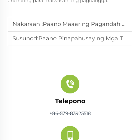
anchoring para maiwasan ang pagbangga.
Nakaraan :
Paano Maaaring Pagandahin ng Mini Trampolin ang Iyong Volume ng Benta?
Susunod:
Paano Pinapahusay ng Mga Trampolin sa Hardin ang Benta sa Labas?
Telepono
+86-579-83925518