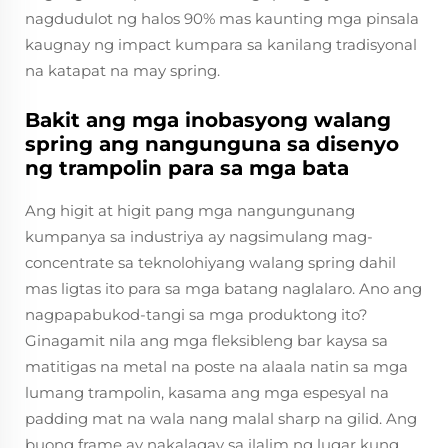
nagdudulot ng halos 90% mas kaunting mga pinsala
kaugnay ng impact kumpara sa kanilang tradisyonal
na katapat na may spring.
Bakit ang mga inobasyong walang
spring ang nangunguna sa disenyo
ng trampolin para sa mga bata
Ang higit at higit pang mga nangungunang
kumpanya sa industriya ay nagsimulang mag-
concentrate sa teknolohiyang walang spring dahil
mas ligtas ito para sa mga batang naglalaro. Ano ang
nagpapabukod-tangi sa mga produktong ito?
Ginagamit nila ang mga fleksibleng bar kaysa sa
matitigas na metal na poste na alaala natin sa mga
lumang trampolin, kasama ang mga espesyal na
padding mat na wala nang malal sharp na gilid. Ang
buong frame ay nakalagay sa ilalim ng lugar kung