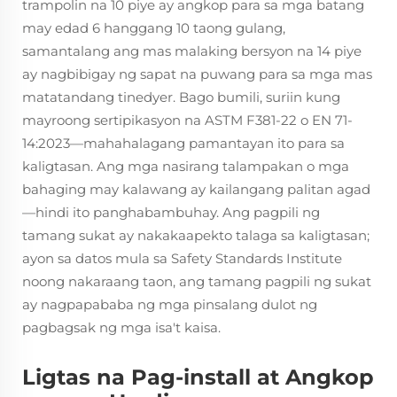
trampolin na 10 piye ay angkop para sa mga batang
may edad 6 hanggang 10 taong gulang,
samantalang ang mas malaking bersyon na 14 piye
ay nagbibigay ng sapat na puwang para sa mga mas
matatandang tinedyer. Bago bumili, suriin kung
mayroong sertipikasyon na ASTM F381-22 o EN 71-
14:2023—mahahalagang pamantayan ito para sa
kaligtasan. Ang mga nasirang talampakan o mga
bahaging may kalawang ay kailangang palitan agad
—hindi ito panghabambuhay. Ang pagpili ng
tamang sukat ay nakakaapekto talaga sa kaligtasan;
ayon sa datos mula sa Safety Standards Institute
noong nakaraang taon, ang tamang pagpili ng sukat
ay nagpapababa ng mga pinsalang dulot ng
pagbagsak ng mga isa't kaisa.
Ligtas na Pag-install at Angkop