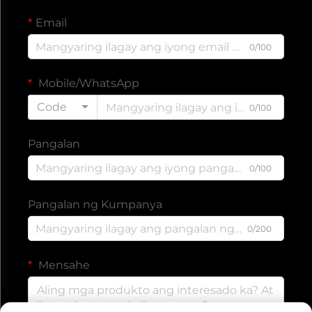
Email
0/100
Mobile/WhatsApp
Code
0/100
Pangalan
0/100
Pangalan ng Kumpanya
0/200
Mensahe