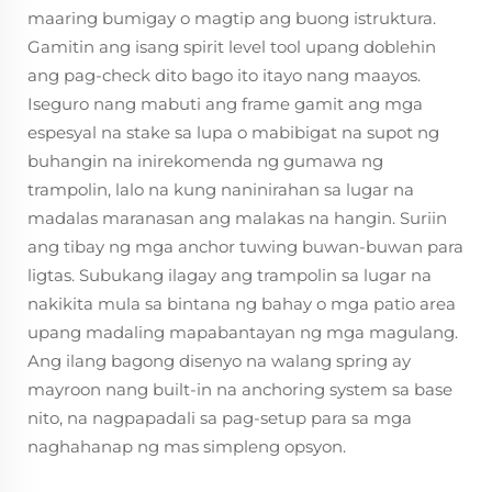
maaring bumigay o magtip ang buong istruktura.
Gamitin ang isang spirit level tool upang doblehin
ang pag-check dito bago ito itayo nang maayos.
Iseguro nang mabuti ang frame gamit ang mga
espesyal na stake sa lupa o mabibigat na supot ng
buhangin na inirekomenda ng gumawa ng
trampolin, lalo na kung naninirahan sa lugar na
madalas maranasan ang malakas na hangin. Suriin
ang tibay ng mga anchor tuwing buwan-buwan para
ligtas. Subukang ilagay ang trampolin sa lugar na
nakikita mula sa bintana ng bahay o mga patio area
upang madaling mapabantayan ng mga magulang.
Ang ilang bagong disenyo na walang spring ay
mayroon nang built-in na anchoring system sa base
nito, na nagpapadali sa pag-setup para sa mga
naghahanap ng mas simpleng opsyon.