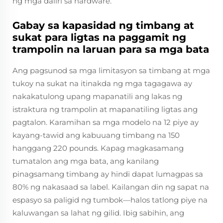
ng mga daliri sa hardware.
Gabay sa kapasidad ng timbang at
sukat para ligtas na paggamit ng
trampolin na laruan para sa mga bata
Ang pagsunod sa mga limitasyon sa timbang at mga
tukoy na sukat na itinakda ng mga tagagawa ay
nakakatulong upang mapanatili ang lakas ng
istraktura ng trampolin at mapanatiling ligtas ang
pagtalon. Karamihan sa mga modelo na 12 piye ay
kayang-tawid ang kabuuang timbang na 150
hanggang 220 pounds. Kapag magkasamang
tumatalon ang mga bata, ang kanilang
pinagsamang timbang ay hindi dapat lumagpas sa
80% ng nakasaad sa label. Kailangan din ng sapat na
espasyo sa paligid ng tumbok—halos tatlong piye na
kaluwangan sa lahat ng gilid. Ibig sabihin, ang