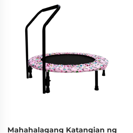
Mahahalagang Katangian ng