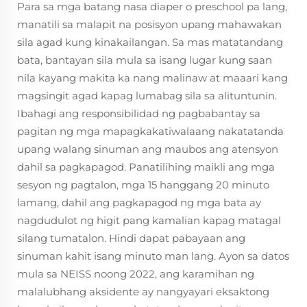
Para sa mga batang nasa diaper o preschool pa lang,
manatili sa malapit na posisyon upang mahawakan
sila agad kung kinakailangan. Sa mas matatandang
bata, bantayan sila mula sa isang lugar kung saan
nila kayang makita ka nang malinaw at maaari kang
magsingit agad kapag lumabag sila sa alituntunin.
Ibahagi ang responsibilidad ng pagbabantay sa
pagitan ng mga mapagkakatiwalaang nakatatanda
upang walang sinuman ang maubos ang atensyon
dahil sa pagkapagod. Panatilihing maikli ang mga
sesyon ng pagtalon, mga 15 hanggang 20 minuto
lamang, dahil ang pagkapagod ng mga bata ay
nagdudulot ng higit pang kamalian kapag matagal
silang tumatalon. Hindi dapat pabayaan ang
sinuman kahit isang minuto man lang. Ayon sa datos
mula sa NEISS noong 2022, ang karamihan ng
malalubhang aksidente ay nangyayari eksaktong