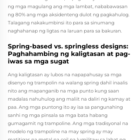
ng mga magulang ang mga lambat, nababawasan
ng 80% ang mga aksidenteng dulot ng pagkahulog.
Talagang nakakumbinsi ito para sa sinumang
naghahanap ng ligtas na laruan para sa bakuran.
Spring-based vs. springless designs:
Paghahambing ng kaligtasan at pag-
iwas sa mga sugat
Ang kaligtasan ay lubos na napapahusay sa mga
disenyo ng trampolin na walang spring dahil inaalis
nito ang mapanganib na mga punto kung saan
madalas nahuhulog ang maliit na daliri ng kamay at
paa. Ang mga puntong ito ay isa sa pangunahing
sanhi ng mga pinsala sa mga bata habang
gumagamit ng trampoline. Ang mga tradisyonal na
modelo ng trampoline na may spring ay may
matitigas na metal na coil na lumilitaw sa lahat ng