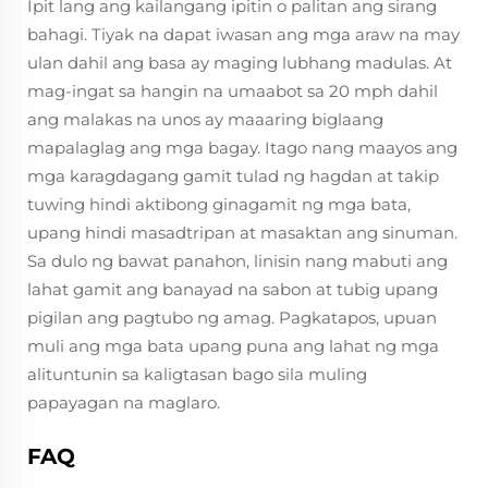
Ipit lang ang kailangang ipitin o palitan ang sirang
bahagi. Tiyak na dapat iwasan ang mga araw na may
ulan dahil ang basa ay maging lubhang madulas. At
mag-ingat sa hangin na umaabot sa 20 mph dahil
ang malakas na unos ay maaaring biglaang
mapalaglag ang mga bagay. Itago nang maayos ang
mga karagdagang gamit tulad ng hagdan at takip
tuwing hindi aktibong ginagamit ng mga bata,
upang hindi masadtripan at masaktan ang sinuman.
Sa dulo ng bawat panahon, linisin nang mabuti ang
lahat gamit ang banayad na sabon at tubig upang
pigilan ang pagtubo ng amag. Pagkatapos, upuan
muli ang mga bata upang puna ang lahat ng mga
alituntunin sa kaligtasan bago sila muling
papayagan na maglaro.
FAQ