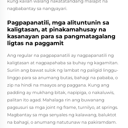
kung kailan walang nakatatandang malapit na
nagbabantay sa nangyayari.
Pagpapanatili, mga alituntunin sa
kaligtasan, at pinakamahusay na
kasanayan para sa pangmatagalang
ligtas na paggamit
Ang regular na pagpapanatili ay nagpapanatili ng
kaligtasan at nagpapahaba sa buhay ng kagamitan.
Suriin ang bawat sulok ng lambat ng paligid linggu-
linggo para sa anumang butas, bahagi na pababa, o
zip na hindi na maayos ang paggana. Kung ang
padding ay mukhang bitak, napipiga, o nakaluwis,
palitan ito agad. Mahalaga rin ang buwanang
pagsusuri sa mga joint ng frame, turnilyo, at springs.
Magbantay sa mga senyales ng kalawang, baluktot
na bahagi, o anumang natutunaw na pakiramdam.