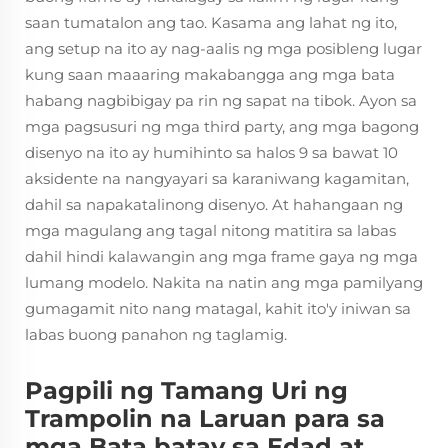
saan tumatalon ang tao. Kasama ang lahat ng ito,
ang setup na ito ay nag-aalis ng mga posibleng lugar
kung saan maaaring makabangga ang mga bata
habang nagbibigay pa rin ng sapat na tibok. Ayon sa
mga pagsusuri ng mga third party, ang mga bagong
disenyo na ito ay humihinto sa halos 9 sa bawat 10
aksidente na nangyayari sa karaniwang kagamitan,
dahil sa napakatalinong disenyo. At hahangaan ng
mga magulang ang tagal nitong matitira sa labas
dahil hindi kalawangin ang mga frame gaya ng mga
lumang modelo. Nakita na natin ang mga pamilyang
gumagamit nito nang matagal, kahit ito'y iniwan sa
labas buong panahon ng taglamig.
Pagpili ng Tamang Uri ng
Trampolin na Laruan para sa
mga Bata batay sa Edad at