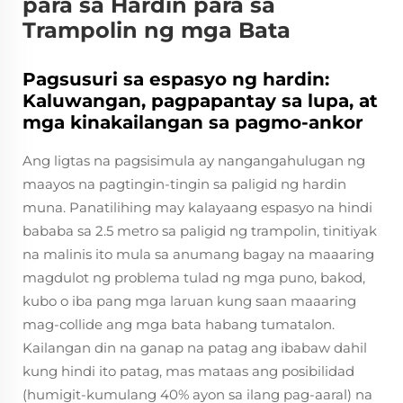
para sa Hardin para sa
Trampolin ng mga Bata
Pagsusuri sa espasyo ng hardin:
Kaluwangan, pagpapantay sa lupa, at
mga kinakailangan sa pagmo-ankor
Ang ligtas na pagsisimula ay nangangahulugan ng
maayos na pagtingin-tingin sa paligid ng hardin
muna. Panatilihing may kalayaang espasyo na hindi
bababa sa 2.5 metro sa paligid ng trampolin, tinitiyak
na malinis ito mula sa anumang bagay na maaaring
magdulot ng problema tulad ng mga puno, bakod,
kubo o iba pang mga laruan kung saan maaaring
mag-collide ang mga bata habang tumatalon.
Kailangan din na ganap na patag ang ibabaw dahil
kung hindi ito patag, mas mataas ang posibilidad
(humigit-kumulang 40% ayon sa ilang pag-aaral) na