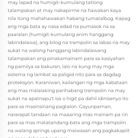
may lapad na humigit-kumulang tatlong
talampakan at may nakapirme na hawakan kaya
nila itong mahahawakan habang tumatalbog. Kapag
ang mga bata ay nasa edad na pumasok na sa
paaralan (humigit-kumulang anim hanggang
labindalawa), ang bilog na trampolin sa labas na may
sukat na walong hanggang labindalawang
talampakan ang pinakamainam para sa kasiyahan
ng pamilya sa bakuran, lalo na kung may mga
sistema ng lambat sa paligid nito para sa dagdag
proteksyon. Karaniwan, kailangan ng mga kabataan
ang mas malalaking parihabang trampolin na may
sukat na apatnapu't isa o higit pa dahil idinisenyo ito
para sa masinsinang pagtalon. Gayunpaman,
nararapat tandaan na maaaring mas mainam pa rin
para sa mas matatandang bata ang mga trampolin
na walang springs upang maiwasan ang pagkakapiit