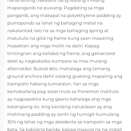
nananatiling nakasara nang walang iniwang
mapanganib na puwang. Pagdating sa mga
panganib, ang makapal na polyethylene padding ay
pumopondo sa lahat ng bahaging metal na
nakalantad, lalo na sa mga bahaging spring at
matutulis na gilid ng frame kung saan maaaring
masaktan ang mga maliit na daliri. Kapag
tinitingnan ang kalidad ng frame, ang galvanized
steel ay nagkakaiba kumpara sa mas murang
alternatibo. Bukod dito, mahalaga ang tamang
ground anchors dahil walang gustong mapaling ang
trampolin habang tumatalon. Ilan sa mga
kamakailang pag-aaral mula sa Ponemon Institute
ay nagpapakita kung gaano kahalaga ang mga
katangiang ito. Ang kanilang natuklasan ay ang
mahinang padding ay sanhi ng humigit-kumulang
30% ng lahat ng mga aksidente sa trampolin sa mga
bata. Sa kabilang banda, kapag maayos na na-install