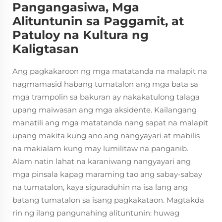
Pangangasiwa, Mga
Alituntunin sa Paggamit, at
Patuloy na Kultura ng
Kaligtasan
Ang pagkakaroon ng mga matatanda na malapit na
nagmamasid habang tumatalon ang mga bata sa
mga trampolin sa bakuran ay nakakatulong talaga
upang maiwasan ang mga aksidente. Kailangang
manatili ang mga matatanda nang sapat na malapit
upang makita kung ano ang nangyayari at mabilis
na makialam kung may lumilitaw na panganib.
Alam natin lahat na karaniwang nangyayari ang
mga pinsala kapag maraming tao ang sabay-sabay
na tumatalon, kaya siguraduhin na isa lang ang
batang tumatalon sa isang pagkakataon. Magtakda
rin ng ilang pangunahing alituntunin: huwag