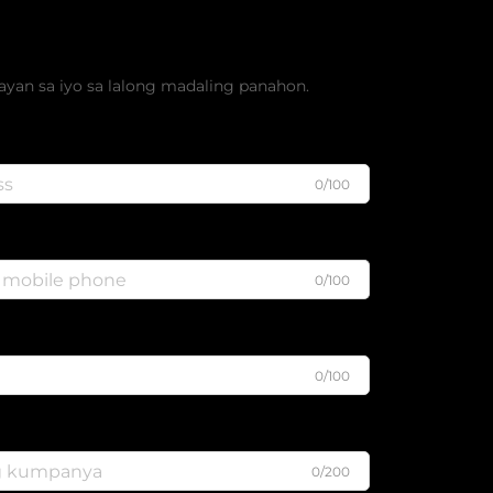
ibreng Quote
an sa iyo sa lalong madaling panahon.
0/100
0/100
0/100
0/200