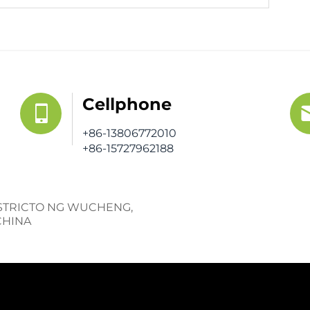
Cellphone
+86-13806772010
+86-15727962188
 DISTRICTO NG WUCHENG,
CHINA