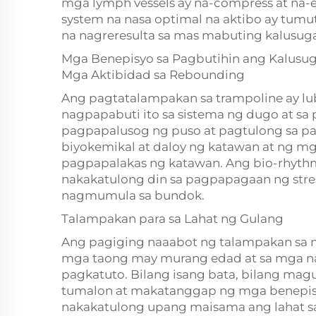
mga lymph vessels ay na-compress at na-
system na nasa optimal na aktibo ay tumut
na nagreresulta sa mas mabuting kalusug
Mga Benepisyo sa Pagbutihin ang Kalusu
Mga Aktibidad sa Rebounding
Ang pagtatalampakan sa trampoline ay lu
nagpapabuti ito sa sistema ng dugo at s
pagpapalusog ng puso at pagtulong sa p
biyokemikal at daloy ng katawan at ng mg
pagpapalakas ng katawan. Ang bio-rhyth
nakakatulong din sa pagpapagaan ng stre
nagmumula sa bundok.
Talampakan para sa Lahat ng Gulang
Ang pagiging naaabot ng talampakan sa 
mga taong may murang edad at sa mga 
pagkatuto. Bilang isang bata, bilang magul
tumalon at makatanggap ng mga benepisyo
nakakatulong upang maisama ang lahat sa