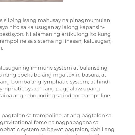
gsisilbing isang mahusay na pinagmumulan
syo nito sa kalusugan ay lalong kapansin-
estisyon. Nilalaman ng artikulong ito kung
mpoline sa sistema ng linasan, kalusugan,
n.
alusugan ng immune system at balanse ng
ito nang epektibo ang mga toxin, basura, at
ang bomba ang lymphatic system; at hindi
g lymphatic system ang paggalaw upang
aiba ang rebounding sa indoor trampoline.
 pagtalon sa trampoline; at ang pagtalon sa
gravitational force na nagpapagana sa
mphatic system sa bawat pagtalon, dahil ang