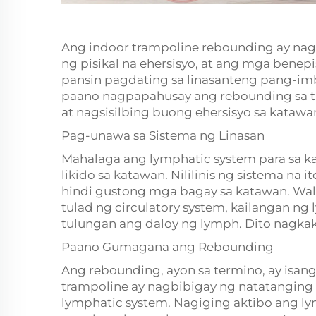
Ang indoor trampoline rebounding ay na
ng pisikal na ehersisyo, at ang mga benepi
pansin pagdating sa linasanteng pang-imb
paano nagpapahusay ang rebounding sa tra
at nagsisilbing buong ehersisyo sa katawa
Pag-unawa sa Sistema ng Linasan
Mahalaga ang lymphatic system para sa k
likido sa katawan. Nililinis ng sistema na 
hindi gustong mga bagay sa katawan. Wal
tulad ng circulatory system, kailangan n
tulungan ang daloy ng lymph. Dito nagkak
Paano Gumagana ang Rebounding
Ang rebounding, ayon sa termino, ay isang
trampoline ay nagbibigay ng natatanging 
lymphatic system. Nagiging aktibo ang ly