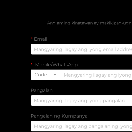
Kumuha ng L
Ang aming kinatawan ay makikipag-ugnay
Email
Mobile/WhatsApp
Code
Pangalan
Pangalan ng Kumpanya