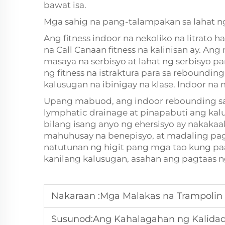
bawat isa.
Mga sahig na pang-talampakan sa lahat ng
Ang fitness indoor na nekoliko na litrato 
na Call Canaan fitness na kalinisan ay. An
masaya na serbisyo at lahat ng serbisyo par
ng fitness na istraktura para sa rebounding 
kalusugan na ibinigay na klase. Indoor na
Upang mabuod, ang indoor rebounding sa
lymphatic drainage at pinapabuti ang ka
bilang isang anyo ng ehersisyo ay nakakaaki
mahuhusay na benepisyo, at madaling pa
natutunan ng higit pang mga tao kung p
kanilang kalusugan, asahan ang pagtaas 
Nakaraan :
Mga Malakas na Trampolin s
Susunod:
Ang Kahalagahan ng Kalida