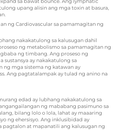
expand sa bawat bounce. Ang lymphatic
ulong upang alisin ang mga toxin at basura,
an.
gan ng Cardiovascular sa pamamagitan ng
bhang nakakatulong sa kalusugan dahil
a proseso ng metabolismo sa pamamagitan ng
agbaba ng timbang. Ang proseso ng
a sustansya ay nakakatulong sa
m ng mga sistema ng katawan ay
ss. Ang pagtatalampak ay tulad ng anino na
murang edad ay lubhang nakakatulong sa
nangangailangan ng mababang pasimuno sa
ang, bilang lolo o lola, lahat ay maaaring
 ng ehersisyo. Ang inklusibidad ay
 pagtalon at mapanatili ang kalusugan ng