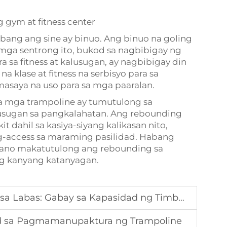
 gym at fitness center
habang ang sine ay binuo. Ang binuo na goling
g mga sentrong ito, bukod sa nagbibigay ng
a sa fitness at kalusugan, ay nagbibigay din
na klase at fitness na serbisyo para sa
 masaya na uso para sa mga paaralan.
 mga trampoline ay tumutulong sa
lusugan sa pangkalahatan. Ang rebounding
t dahil sa kasiya-siyang kalikasan nito,
g-access sa maraming pasilidad. Habang
aano makatutulong ang rebounding sa
ng kanyang katanyagan.
a Labas: Gabay sa Kapasidad ng Timbang
d sa Pagmamanupaktura ng Trampoline