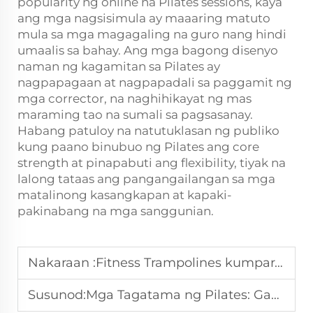
popularity ng online na Pilates sessions, kaya
ang mga nagsisimula ay maaaring matuto
mula sa mga magagaling na guro nang hindi
umaalis sa bahay. Ang mga bagong disenyo
naman ng kagamitan sa Pilates ay
nagpapagaan at nagpapadali sa paggamit ng
mga corrector, na naghihikayat ng mas
maraming tao na sumali sa pagsasanay.
Habang patuloy na natutuklasan ng publiko
kung paano binubuo ng Pilates ang core
strength at pinapabuti ang flexibility, tiyak na
lalong tataas ang pangangailangan sa mga
matalinong kasangkapan at kapaki-
pakinabang na mga sanggunian.
Nakaraan :
Fitness Trampolines kumpara sa Traditional Cardio Equipment
Susunod:
Mga Tagatama ng Pilates: Gabay sa Pagpapahusay ng Postura