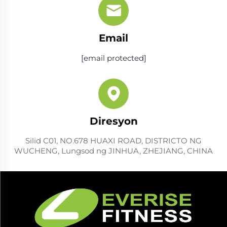
Email
[email protected]
Diresyon
Silid C01, NO.678 HUAXI ROAD, DISTRICTO NG
WUCHENG, Lungsod ng JINHUA, ZHEJIANG, CHINA