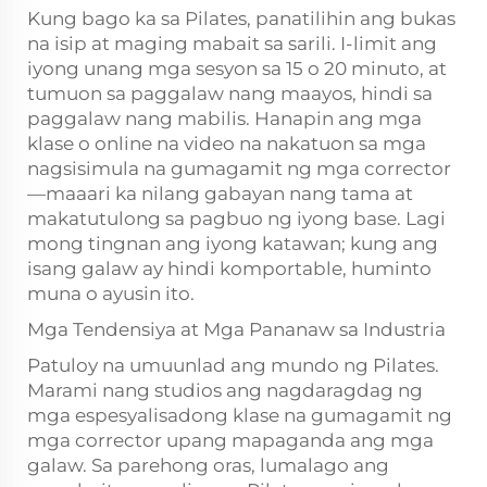
Kung bago ka sa Pilates, panatilihin ang bukas
na isip at maging mabait sa sarili. I-limit ang
iyong unang mga sesyon sa 15 o 20 minuto, at
tumuon sa paggalaw nang maayos, hindi sa
paggalaw nang mabilis. Hanapin ang mga
klase o online na video na nakatuon sa mga
nagsisimula na gumagamit ng mga corrector
—maaari ka nilang gabayan nang tama at
makatutulong sa pagbuo ng iyong base. Lagi
mong tingnan ang iyong katawan; kung ang
isang galaw ay hindi komportable, huminto
muna o ayusin ito.
Mga Tendensiya at Mga Pananaw sa Industria
Patuloy na umuunlad ang mundo ng Pilates.
Marami nang studios ang nagdaragdag ng
mga espesyalisadong klase na gumagamit ng
mga corrector upang mapaganda ang mga
galaw. Sa parehong oras, lumalago ang