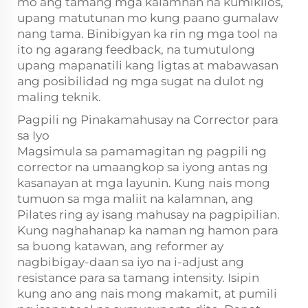
mo ang tamang mga kalamnan na kumikilos,
upang matutunan mo kung paano gumalaw
nang tama. Binibigyan ka rin ng mga tool na
ito ng agarang feedback, na tumutulong
upang mapanatili kang ligtas at mabawasan
ang posibilidad ng mga sugat na dulot ng
maling teknik.
Pagpili ng Pinakamahusay na Corrector para
sa Iyo
Magsimula sa pamamagitan ng pagpili ng
corrector na umaangkop sa iyong antas ng
kasanayan at mga layunin. Kung nais mong
tumuon sa mga maliit na kalamnan, ang
Pilates ring ay isang mahusay na pagpipilian.
Kung naghahanap ka naman ng hamon para
sa buong katawan, ang reformer ay
nagbibigay-daan sa iyo na i-adjust ang
resistance para sa tamang intensity. Isipin
kung ano ang nais mong makamit, at pumili