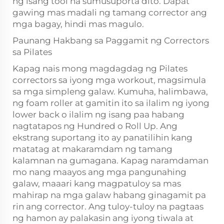
ng isang tool na sumusuporta dito. Dapat
gawing mas madali ng tamang corrector ang
mga bagay, hindi mas magulo.
Paunang Hakbang sa Paggamit ng Correctors
sa Pilates
Kapag nais mong magdagdag ng Pilates
correctors sa iyong mga workout, magsimula
sa mga simpleng galaw. Kumuha, halimbawa,
ng foam roller at gamitin ito sa ilalim ng iyong
lower back o ilalim ng isang paa habang
nagtatapos ng Hundred o Roll Up. Ang
ekstrang suportang ito ay panatilihin kang
matatag at makaramdam ng tamang
kalamnan na gumagana. Kapag naramdaman
mo nang maayos ang mga pangunahing
galaw, maaari kang magpatuloy sa mas
mahirap na mga galaw habang ginagamit pa
rin ang corrector. Ang tuloy-tuloy na pagtaas
ng hamon ay palakasin ang iyong tiwala at