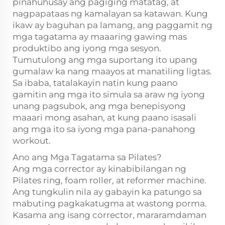
pinahuhusay ang pagiging matatag, at
nagpapataas ng kamalayan sa katawan. Kung
ikaw ay baguhan pa lamang, ang paggamit ng
mga tagatama ay maaaring gawing mas
produktibo ang iyong mga sesyon.
Tumutulong ang mga suportang ito upang
gumalaw ka nang maayos at manatiling ligtas.
Sa ibaba, tatalakayin natin kung paano
gamitin ang mga ito simula sa araw ng iyong
unang pagsubok, ang mga benepisyong
maaari mong asahan, at kung paano isasali
ang mga ito sa iyong mga pana-panahong
workout.
Ano ang Mga Tagatama sa Pilates?
Ang mga corrector ay kinabibilangan ng
Pilates ring, foam roller, at reformer machine.
Ang tungkulin nila ay gabayin ka patungo sa
mabuting pagkakatugma at wastong porma.
Kasama ang isang corrector, mararamdaman