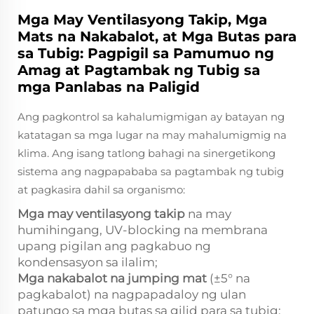
Mga May Ventilasyong Takip, Mga
Mats na Nakabalot, at Mga Butas para
sa Tubig: Pagpigil sa Pamumuo ng
Amag at Pagtambak ng Tubig sa
mga Panlabas na Paligid
Ang pagkontrol sa kahalumigmigan ay batayan ng
katatagan sa mga lugar na may mahalumigmig na
klima. Ang isang tatlong bahagi na sinergetikong
sistema ang nagpapababa sa pagtambak ng tubig
at pagkasira dahil sa organismo:
Mga may ventilasyong takip
na may
humihingang, UV-blocking na membrana
upang pigilan ang pagkabuo ng
kondensasyon sa ilalim;
Mga nakabalot na jumping mat
(±5° na
pagkabalot) na nagpapadaloy ng ulan
patungo sa mga butas sa gilid para sa tubig;