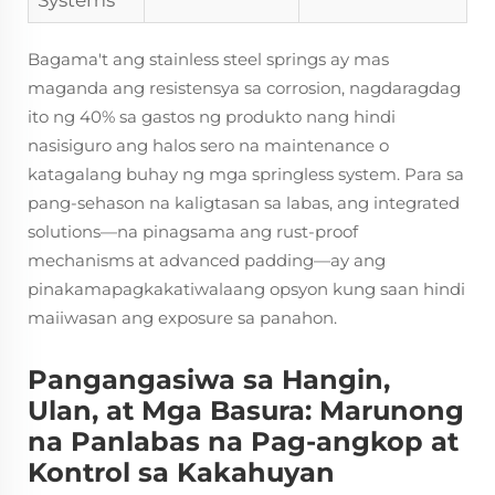
Systems
Bagama't ang stainless steel springs ay mas
maganda ang resistensya sa corrosion, nagdaragdag
ito ng 40% sa gastos ng produkto nang hindi
nasisiguro ang halos sero na maintenance o
katagalang buhay ng mga springless system. Para sa
pang-sehason na kaligtasan sa labas, ang integrated
solutions—na pinagsama ang rust-proof
mechanisms at advanced padding—ay ang
pinakamapagkakatiwalaang opsyon kung saan hindi
maiiwasan ang exposure sa panahon.
Pangangasiwa sa Hangin,
Ulan, at Mga Basura: Marunong
na Panlabas na Pag-angkop at
Kontrol sa Kakahuyan