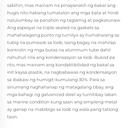
sabihin, mas mainam na pinapanatili ng bakal ang
hugis nito habang tumatalon ang mga bata at hindi
nalulumbay sa panahon ng taglamig at pagkatunaw.
Ang espesyal na triple-sealed na gaskets sa
mahahalagang punto ng turnilyo ay humaharang sa
tubig na pumasok sa loob, isang bagay na mahirap
kontrolin ng mga butas na aluminum tube dahil
nahuhuli nila ang kondensasyon sa loob. Bukod pa
rito, mas mainam ang kondaktibilidad ng bakal sa
init kaysa plastik, na nagbabawas ng kondensasyon
sa ibabaw ng humigit-kumulang 30%. Para sa
sinumang naghahanap ng matagalang tibay, ang
mga bahagi ng galvanized steel ay tumitibay laban
sa marine condition kung saan ang simpleng metal
ay ganap na mabibigo sa loob ng wala pang tatlong
taon.