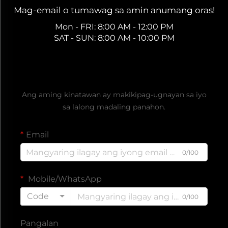
Mag-email o tumawag sa amin anumang oras!
Mon - FRI: 8:00 AM - 12:00 PM
SAT - SUN: 8:00 AM - 10:00 PM
Kumuha ng Libreng Quote
Ang aming kinatawan ay makikipag-ugnayan sa iyo
sa lalong madaling panahon.
Email
0/100
Mobile/WhatsApp
Code
0/100
Pangalan