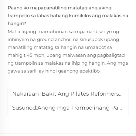
Paano ko mapapanatiling matatag ang aking
trampolin sa labas habang kumikilos ang malakas na
hangin?
Mahalagang mamuhunan sa mga na-disenyo ng
inhinyero na ground anchor, na sinusubok upang
manatiling matatag sa hangin na umaabot sa
mahigit 45 mph, upang maiwasan ang pagbaligtad
ng trampolin sa malakas na ihip ng hangin. Ang mga
gawa sa sarili ay hindi gaanong epektibo.
Nakaraan :
Bakit Ang Pilates Reformers ay Isang Pamumuhunan para sa Studio?
Susunod:
Anong mga Trampolinang Pangkatawan ang Angkop para sa Komersyal na Gym?