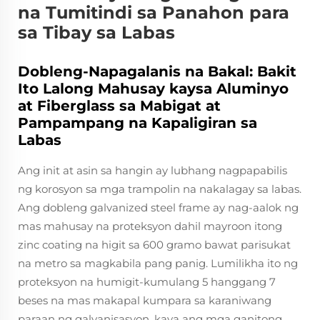
na Tumitindi sa Panahon para
sa Tibay sa Labas
Dobleng-Napagalanis na Bakal: Bakit
Ito Lalong Mahusay kaysa Aluminyo
at Fiberglass sa Mabigat at
Pampampang na Kapaligiran sa
Labas
Ang init at asin sa hangin ay lubhang nagpapabilis
ng korosyon sa mga trampolin na nakalagay sa labas.
Ang dobleng galvanized steel frame ay nag-aalok ng
mas mahusay na proteksyon dahil mayroon itong
zinc coating na higit sa 600 gramo bawat parisukat
na metro sa magkabila pang panig. Lumilikha ito ng
proteksyon na humigit-kumulang 5 hanggang 7
beses na mas makapal kumpara sa karaniwang
paraan ng galvanisasyon, kaya ang mga ganitong