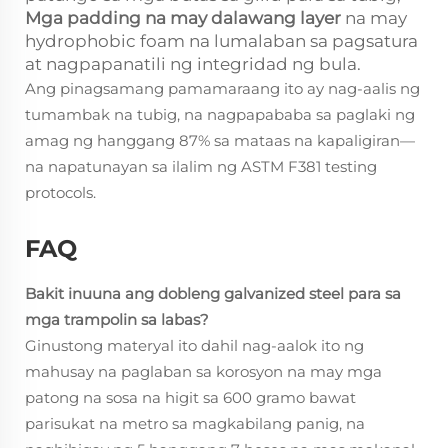
Mga padding na may dalawang layer
na may
hydrophobic foam na lumalaban sa pagsatura
at nagpapanatili ng integridad ng bula.
Ang pinagsamang pamamaraang ito ay nag-aalis ng
tumambak na tubig, na nagpapababa sa paglaki ng
amag ng hanggang 87% sa mataas na kapaligiran—
na napatunayan sa ilalim ng ASTM F381 testing
protocols.
FAQ
Bakit inuuna ang dobleng galvanized steel para sa
mga trampolin sa labas?
Ginustong materyal ito dahil nag-aalok ito ng
mahusay na paglaban sa korosyon na may mga
patong na sosa na higit sa 600 gramo bawat
parisukat na metro sa magkabilang panig, na