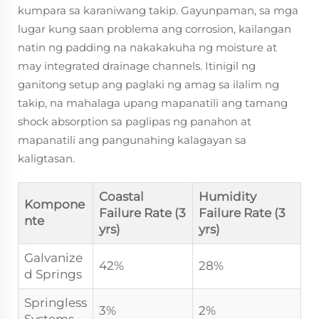
kumpara sa karaniwang takip. Gayunpaman, sa mga
lugar kung saan problema ang corrosion, kailangan
natin ng padding na nakakakuha ng moisture at
may integrated drainage channels. Itinigil ng
ganitong setup ang paglaki ng amag sa ilalim ng
takip, na mahalaga upang mapanatili ang tamang
shock absorption sa paglipas ng panahon at
mapanatili ang pangunahing kalagayan sa
kaligtasan.
Coastal
Humidity
Kompone
Failure Rate (3
Failure Rate (3
nte
yrs)
yrs)
Galvanize
42%
28%
d Springs
Springless
3%
2%