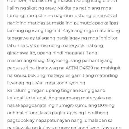
stabilizer, mabilis itong masisira kapag ilang oras sa
ilalim ng sikat ng araw. Nakita na natin ang mga
lumang trampolin na nagmumukhang pinausok at
nagiging matigas at madaling pumutok pagkalipas
lamang ng isang tag-init. Kaya ang mga matalinong
tagagawa ay talagang naglalagay ng mga inhibitor
laban sa UV sa mismong materyales habang
ginagawa ito, upang hindi mapanatili ang
masamang sinag. Mayroong isang pamantayang
pagsusuri na tinatawag na ASTM D4329 na mahigpit
na sinusubok ang materyales gamit ang matinding
liwanag ng UV at mga kondisyon ng
kahalumigmigan upang tingnan kung gaano
katagal ito tatagal. Ang anumang materyales na
nakakapagpanatili ng humigit-kumulang 80% ng
orihinal nitong lakas pagkatapos ng libo-libong
pagsubok ay napapatunayan nang lumalaban sa
pagkawala ng kulay sa tunay na kondisyon. Kaya ang