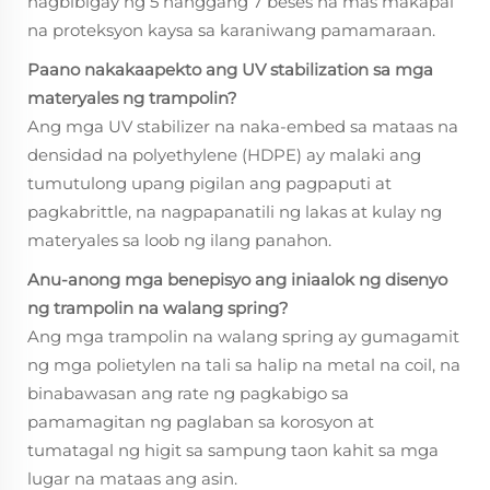
nagbibigay ng 5 hanggang 7 beses na mas makapal
na proteksyon kaysa sa karaniwang pamamaraan.
Paano nakakaapekto ang UV stabilization sa mga
materyales ng trampolin?
Ang mga UV stabilizer na naka-embed sa mataas na
densidad na polyethylene (HDPE) ay malaki ang
tumutulong upang pigilan ang pagpaputi at
pagkabrittle, na nagpapanatili ng lakas at kulay ng
materyales sa loob ng ilang panahon.
Anu-anong mga benepisyo ang iniaalok ng disenyo
ng trampolin na walang spring?
Ang mga trampolin na walang spring ay gumagamit
ng mga polietylen na tali sa halip na metal na coil, na
binabawasan ang rate ng pagkabigo sa
pamamagitan ng paglaban sa korosyon at
tumatagal ng higit sa sampung taon kahit sa mga
lugar na mataas ang asin.