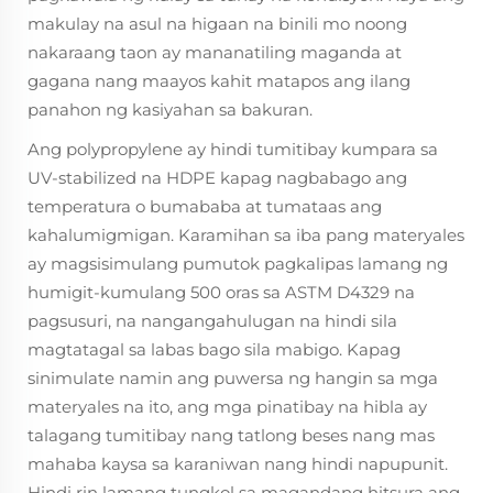
makulay na asul na higaan na binili mo noong
nakaraang taon ay mananatiling maganda at
gagana nang maayos kahit matapos ang ilang
panahon ng kasiyahan sa bakuran.
Ang polypropylene ay hindi tumitibay kumpara sa
UV-stabilized na HDPE kapag nagbabago ang
temperatura o bumababa at tumataas ang
kahalumigmigan. Karamihan sa iba pang materyales
ay magsisimulang pumutok pagkalipas lamang ng
humigit-kumulang 500 oras sa ASTM D4329 na
pagsusuri, na nangangahulugan na hindi sila
magtatagal sa labas bago sila mabigo. Kapag
sinimulate namin ang puwersa ng hangin sa mga
materyales na ito, ang mga pinatibay na hibla ay
talagang tumitibay nang tatlong beses nang mas
mahaba kaysa sa karaniwan nang hindi napupunit.
Hindi rin lamang tungkol sa magandang hitsura ang