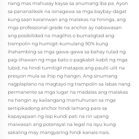
nang mas mahusay kaysa sa anumang iba pa. Ayon
sa pananaliksik na isinagawa sa mga baybay-dagat
kung saan karaniwan ang malakas na hininga, ang
mga professional-grade na anchor ay nabawasan
ang posibilidad na maglihis o bumaligtad ang
trampolin ng humigit-kumulang 90% kung
ihahambing sa mga gawa-gawa sa bahay tulad ng
pag-iihawan ng mga bato o pagkabit-kabit ng mga
lubid, na hindi tumitigil matapos ang paulit-ulit na
presyon mula sa ihip ng hangin. Ang sinumang
nagplaplano na magtayo ng trampolin sa labas nang
permanente sa mga lugar na madalas ang malakas
na hangin ay kailangang mamuhunan sa mga
sertipikadong anchor hindi lamang para sa
kapayapaan ng isip kundi pati na rin upang
maiwasan ang potensyal na legal na isyu kung
sakaling may mangyaring hindi kanais-nais.