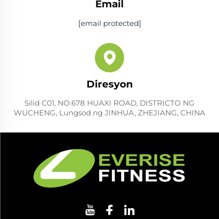
Email
[email protected]
Diresyon
Silid C01, NO.678 HUAXI ROAD, DISTRICTO NG
WUCHENG, Lungsod ng JINHUA, ZHEJIANG, CHINA