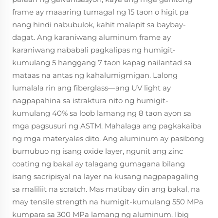
frame ay maaaring tumagal ng 15 taon o higit pa
nang hindi nabubulok, kahit malapit sa baybay-
dagat. Ang karaniwang aluminum frame ay
karaniwang nababali pagkalipas ng humigit-
kumulang 5 hanggang 7 taon kapag nailantad sa
mataas na antas ng kahalumigmigan. Lalong
lumalala rin ang fiberglass—ang UV light ay
nagpapahina sa istraktura nito ng humigit-
kumulang 40% sa loob lamang ng 8 taon ayon sa
mga pagsusuri ng ASTM. Mahalaga ang pagkakaiba
ng mga materyales dito. Ang aluminum ay pasibong
bumubuo ng isang oxide layer, ngunit ang zinc
coating ng bakal ay talagang gumagana bilang
isang sacripisyal na layer na kusang nagpapagaling
sa maliliit na scratch. Mas matibay din ang bakal, na
may tensile strength na humigit-kumulang 550 MPa
kumpara sa 300 MPa lamang ng aluminum. Ibig