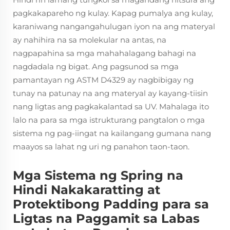
pagkakapareho ng kulay. Kapag pumalya ang kulay,
karaniwang nangangahulugan iyon na ang materyal
ay nahihira na sa molekular na antas, na
nagpapahina sa mga mahahalagang bahagi na
nagdadala ng bigat. Ang pagsunod sa mga
pamantayan ng ASTM D4329 ay nagbibigay ng
tunay na patunay na ang materyal ay kayang-tiisin
nang ligtas ang pagkakalantad sa UV. Mahalaga ito
lalo na para sa mga istrukturang pangtalon o mga
sistema ng pag-iingat na kailangang gumana nang
maayos sa lahat ng uri ng panahon taon-taon.
Mga Sistema ng Spring na
Hindi Nakakaratting at
Protektibong Padding para sa
Ligtas na Paggamit sa Labas