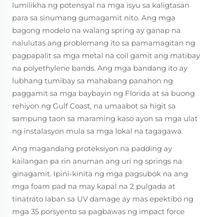
lumilikha ng potensyal na mga isyu sa kaligtasan
para sa sinumang gumagamit nito. Ang mga
bagong modelo na walang spring ay ganap na
nalulutas ang problemang ito sa pamamagitan ng
pagpapalit sa mga metal na coil gamit ang matibay
na polyethylene bands. Ang mga bandang ito ay
lubhang tumibay sa mahabang panahon ng
paggamit sa mga baybayin ng Florida at sa buong
rehiyon ng Gulf Coast, na umaabot sa higit sa
sampung taon sa maraming kaso ayon sa mga ulat
ng instalasyon mula sa mga lokal na tagagawa.
Ang magandang proteksiyon na padding ay
kailangan pa rin anuman ang uri ng springs na
ginagamit. Ipini-kinita ng mga pagsubok na ang
mga foam pad na may kapal na 2 pulgada at
tinatrato laban sa UV damage ay mas epektibo ng
mga 35 porsyento sa pagbawas ng impact force