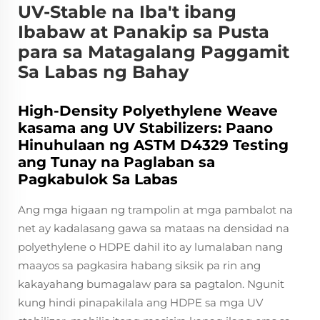
UV-Stable na Iba't ibang
Ibabaw at Panakip sa Pusta
para sa Matagalang Paggamit
Sa Labas ng Bahay
High-Density Polyethylene Weave
kasama ang UV Stabilizers: Paano
Hinuhulaan ng ASTM D4329 Testing
ang Tunay na Paglaban sa
Pagkabulok Sa Labas
Ang mga higaan ng trampolin at mga pambalot na
net ay kadalasang gawa sa mataas na densidad na
polyethylene o HDPE dahil ito ay lumalaban nang
maayos sa pagkasira habang siksik pa rin ang
kakayahang bumagalaw para sa pagtalon. Ngunit
kung hindi pinapakilala ang HDPE sa mga UV