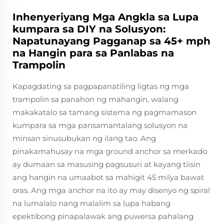
Inhenyeriyang Mga Angkla sa Lupa
kumpara sa DIY na Solusyon:
Napatunayang Pagganap sa 45+ mph
na Hangin para sa Panlabas na
Trampolin
Kapagdating sa pagpapanatiling ligtas ng mga
trampolin sa panahon ng mahangin, walang
makakatalo sa tamang sistema ng pagmamason
kumpara sa mga pansamantalang solusyon na
minsan sinusubukan ng ilang tao. Ang
pinakamahusay na mga ground anchor sa merkado
ay dumaan sa masusing pagsusuri at kayang tiisin
ang hangin na umaabot sa mahigit 45 milya bawat
oras. Ang mga anchor na ito ay may disenyo ng spiral
na lumalalo nang malalim sa lupa habang
epektibong pinapalawak ang puwersa pahalang