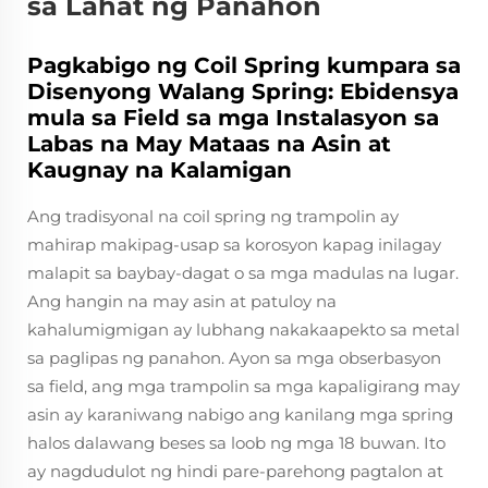
sa Lahat ng Panahon
Pagkabigo ng Coil Spring kumpara sa
Disenyong Walang Spring: Ebidensya
mula sa Field sa mga Instalasyon sa
Labas na May Mataas na Asin at
Kaugnay na Kalamigan
Ang tradisyonal na coil spring ng trampolin ay
mahirap makipag-usap sa korosyon kapag inilagay
malapit sa baybay-dagat o sa mga madulas na lugar.
Ang hangin na may asin at patuloy na
kahalumigmigan ay lubhang nakakaapekto sa metal
sa paglipas ng panahon. Ayon sa mga obserbasyon
sa field, ang mga trampolin sa mga kapaligirang may
asin ay karaniwang nabigo ang kanilang mga spring
halos dalawang beses sa loob ng mga 18 buwan. Ito
ay nagdudulot ng hindi pare-parehong pagtalon at