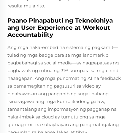
resulta mula rito.
Paano Pinapabuti ng Teknolohiya
ang User Experience at Workout
Accountability
Ang mga naka-embed na sistema ng pagkamit—
tulad ng mga badge para sa mga landmark o
pagbabahagi sa social media—ay nagpapataas ng
paghawak ng rutina ng 31% kumpara sa mga hindi
naaagapan. Ang mga punormat ng AI na feedback
sa pamamagitan ng pagsusuri sa video ay
binabawasan ang panganib ng sugat habang
isinasagawa ang mga kumplikadong galaw,
samantalang ang impormasyon ng pagganap na
naka-imbak sa cloud ay tumutulong sa mga
gumagamit na subaybayan ang pangmatagalang
pag-unlad sa balanse, lakas, at tibay.