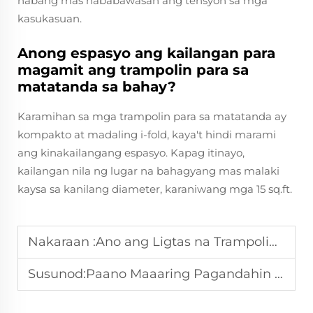
habang mas nababawasan ang tensyon sa mga
kasukasuan.
Anong espasyo ang kailangan para
magamit ang trampolin para sa
matatanda sa bahay?
Karamihan sa mga trampolin para sa matatanda ay
kompakto at madaling i-fold, kaya't hindi marami
ang kinakailangang espasyo. Kapag itinayo,
kailangan nila ng lugar na bahagyang mas malaki
kaysa sa kanilang diameter, karaniwang mga 15 sq.ft.
Nakaraan :
Ano ang Ligtas na Trampolin para sa mga Bata para sa mga Tagapagbenta?
Susunod:
Paano Maaaring Pagandahin ng Mini Trampolin ang Iyong Volume ng Benta?