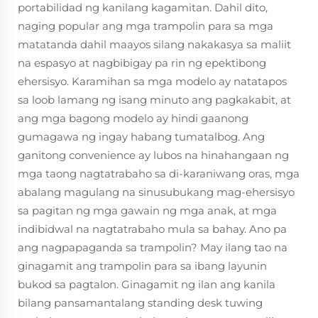
portabilidad ng kanilang kagamitan. Dahil dito,
naging popular ang mga trampolin para sa mga
matatanda dahil maayos silang nakakasya sa maliit
na espasyo at nagbibigay pa rin ng epektibong
ehersisyo. Karamihan sa mga modelo ay natatapos
sa loob lamang ng isang minuto ang pagkakabit, at
ang mga bagong modelo ay hindi gaanong
gumagawa ng ingay habang tumatalbog. Ang
ganitong convenience ay lubos na hinahangaan ng
mga taong nagtatrabaho sa di-karaniwang oras, mga
abalang magulang na sinusubukang mag-ehersisyo
sa pagitan ng mga gawain ng mga anak, at mga
indibidwal na nagtatrabaho mula sa bahay. Ano pa
ang nagpapaganda sa trampolin? May ilang tao na
ginagamit ang trampolin para sa ibang layunin
bukod sa pagtalon. Ginagamit ng ilan ang kanila
bilang pansamantalang standing desk tuwing