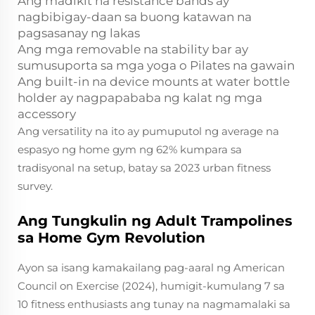
Ang madikit na resistance bands ay
nagbibigay-daan sa buong katawan na
pagsasanay ng lakas
Ang mga removable na stability bar ay
sumusuporta sa mga yoga o Pilates na gawain
Ang built-in na device mounts at water bottle
holder ay nagpapababa ng kalat ng mga
accessory
Ang versatility na ito ay pumuputol ng average na
espasyo ng home gym ng 62% kumpara sa
tradisyonal na setup, batay sa 2023 urban fitness
survey.
Ang Tungkulin ng Adult Trampolines
sa Home Gym Revolution
Ayon sa isang kamakailang pag-aaral ng American
Council on Exercise (2024), humigit-kumulang 7 sa
10 fitness enthusiasts ang tunay na nagmamalaki sa