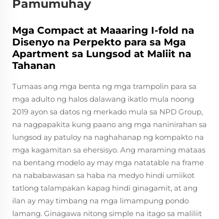
Pamumuhay
Mga Compact at Maaaring I-fold na
Disenyo na Perpekto para sa Mga
Apartment sa Lungsod at Maliit na
Tahanan
Tumaas ang mga benta ng mga trampolin para sa
mga adulto ng halos dalawang ikatlo mula noong
2019 ayon sa datos ng merkado mula sa NPD Group,
na nagpapakita kung paano ang mga naninirahan sa
lungsod ay patuloy na naghahanap ng kompakto na
mga kagamitan sa ehersisyo. Ang maraming mataas
na bentang modelo ay may mga natatable na frame
na nababawasan sa haba na medyo hindi umiikot
tatlong talampakan kapag hindi ginagamit, at ang
ilan ay may timbang na mga limampung pondo
lamang. Ginagawa nitong simple na itago sa maliliit