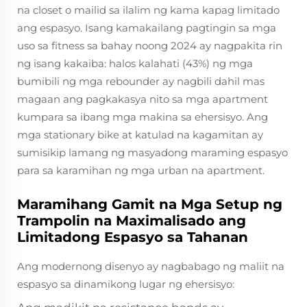
na closet o mailid sa ilalim ng kama kapag limitado
ang espasyo. Isang kamakailang pagtingin sa mga
uso sa fitness sa bahay noong 2024 ay nagpakita rin
ng isang kakaiba: halos kalahati (43%) ng mga
bumibili ng mga rebounder ay nagbili dahil mas
magaan ang pagkakasya nito sa mga apartment
kumpara sa ibang mga makina sa ehersisyo. Ang
mga stationary bike at katulad na kagamitan ay
sumisikip lamang ng masyadong maraming espasyo
para sa karamihan ng mga urban na apartment.
Maramihang Gamit na Mga Setup ng
Trampolin na Maximalisado ang
Limitadong Espasyo sa Tahanan
Ang modernong disenyo ay nagbabago ng maliit na
espasyo sa dinamikong lugar ng ehersisyo: