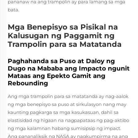
pananaw na ang trampolin ay para lamang sa mga
bata.
Mga Benepisyo sa Pisikal na
Kalusugan ng Paggamit ng
Trampolin para sa Matatanda
Paghahanda sa Puso at Daloy ng
Dugo na Mababa ang Impacto ngunit
Mataas ang Epekto Gamit ang
Rebounding
Ang mga trampolin para sa matatanda ay nag-aalok
ng mga benepisyo sa puso at sirkulasyon nang may
kaunting pagkarga sa mga kasukasuan, dahil sa
elastisidad ng higaan na nagpapataas ng pag-aktibo
ng mga kalamnan habang sumisipsip ng impact.
Ang pananaliksik ng NASA ay nagkumpirma na ang