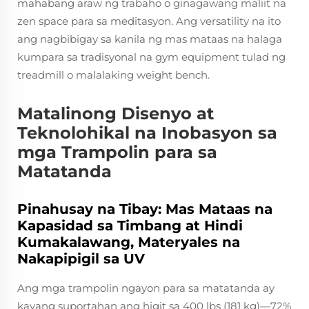
mahabang araw ng trabaho o ginagawang maliit na
zen space para sa meditasyon. Ang versatility na ito
ang nagbibigay sa kanila ng mas mataas na halaga
kumpara sa tradisyonal na gym equipment tulad ng
treadmill o malalaking weight bench.
Matalinong Disenyo at
Teknolohikal na Inobasyon sa
mga Trampolin para sa
Matatanda
Pinahusay na Tibay: Mas Mataas na
Kapasidad sa Timbang at Hindi
Kumakalawang, Materyales na
Nakapipigil sa UV
Ang mga trampolin ngayon para sa matatanda ay
kayang suportahan ang higit sa 400 lbs (181 kg)—72%