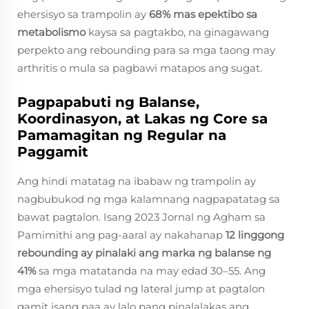
ehersisyo sa trampolin ay
68% mas epektibo sa
metabolismo
kaysa sa pagtakbo, na ginagawang
perpekto ang rebounding para sa mga taong may
arthritis o mula sa pagbawi matapos ang sugat.
Pagpapabuti ng Balanse,
Koordinasyon, at Lakas ng Core sa
Pamamagitan ng Regular na
Paggamit
Ang hindi matatag na ibabaw ng trampolin ay
nagbubukod ng mga kalamnang nagpapatatag sa
bawat pagtalon. Isang 2023
Jornal ng Agham sa
Pamimithi
ang pag-aaral ay nakahanap
12 linggong
rebounding ay pinalaki ang marka ng balanse ng
41%
sa mga matatanda na may edad 30–55. Ang
mga ehersisyo tulad ng lateral jump at pagtalon
gamit isang paa ay lalo pang pinalalakas ang