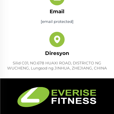
Email
[email protected]
Diresyon
Silid C01, NO.678 HUAXI ROAD, DISTRICTO NG
WUCHENG, Lungsod ng JINHUA, ZHEJIANG, CHINA