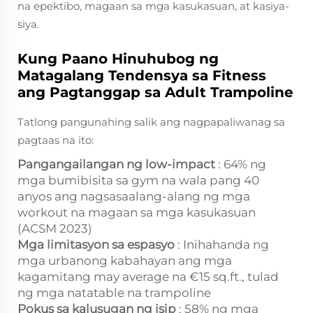
na epektibo, magaan sa mga kasukasuan, at kasiya-
siya.
Kung Paano Hinuhubog ng
Matagalang Tendensya sa Fitness
ang Pagtanggap sa Adult Trampoline
Tatlong pangunahing salik ang nagpapaliwanag sa
pagtaas na ito:
Pangangailangan ng low-impact
: 64% ng
mga bumibisita sa gym na wala pang 40
anyos ang nagsasaalang-alang ng mga
workout na magaan sa mga kasukasuan
(ACSM 2023)
Mga limitasyon sa espasyo
: Inihahanda ng
mga urbanong kabahayan ang mga
kagamitang may average na €15 sq.ft., tulad
ng mga natatable na trampoline
Pokus sa kalusugan ng isip
: 58% ng mga