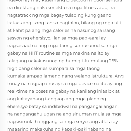
na direktang nakakonekta sa mga fitness app, na
nagtatrack ng mga bagay tulad ng kung gaano
kataas ang isang tao sa pagtalon, bilang ng mga ulit,
at kahit pa ang mga calories na nasunog sa isang
sesyon ng ehersisyo. Ilan sa mga pag-aaral ay
nagsasaad na ang mga taong sumusunod sa mga
gabay na HIIT routine sa mga makina na ito ay
talagang nakakasunog ng humigit-kumulang 25%
higit pang calories kumpara sa mga taong
kumakalampag lamang nang walang istruktura. Ang
tunay na nagpapahusay sa mga device na ito ay ang
real-time na boses na gabay na kanilang iniaalok at
ang kakayahang i-angkop ang mga plano ng
ehersisyo batay sa indibidwal na pangangailangan,
na nangangahulugan na ang sinuman mula sa mga
nagsisimula hanggang sa mga seryosong atleta ay
maaaring makakuha ng kapaki-pakinabang na