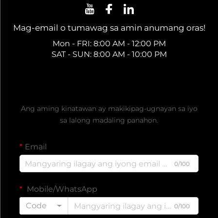
Mag-email o tumawag sa amin anumang oras!
Mon - FRI: 8:00 AM - 12:00 PM
SAT - SUN: 8:00 AM - 10:00 PM
Kumuha ng Libreng Quote
Ang aming kinatawan ay makikipag-ugnayan sa iyo
sa lalong madaling panahon.
Email
0/100
Mobile/WhatsApp
Code
0/100