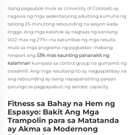
Isang pagsubok mula sa University of Colorado ay
nagawa ng mga sedentaryong adultong kumuha ng
tatlong 25-minutong rebounding na sesyon kada
linggo. Ang mga kalahok ay nagtaas ng kanilang
VO2 max ng 27%—na katumbas ng mga resulta
mula sa mga programa ng pagtakbo—habang
nireport ang
53% mas kaunting pananakit ng
kalamnan
kumpara sa control group na gumamit ng
treadmill. Ang mga resultang ito ay nagpapatibay na
ang rebounding ay isang napapanatiling paraan
patungo sa pagpapabuti ng aerobic capacity.
Fitness sa Bahay na Hem ng
Espasyo: Bakit Ang Mga
Trampolin para sa Matatanda
ay Akma sa Modernong