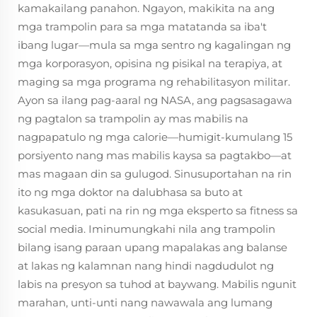
kamakailang panahon. Ngayon, makikita na ang
mga trampolin para sa mga matatanda sa iba't
ibang lugar—mula sa mga sentro ng kagalingan ng
mga korporasyon, opisina ng pisikal na terapiya, at
maging sa mga programa ng rehabilitasyon militar.
Ayon sa ilang pag-aaral ng NASA, ang pagsasagawa
ng pagtalon sa trampolin ay mas mabilis na
nagpapatulo ng mga calorie—humigit-kumulang 15
porsiyento nang mas mabilis kaysa sa pagtakbo—at
mas magaan din sa gulugod. Sinusuportahan na rin
ito ng mga doktor na dalubhasa sa buto at
kasukasuan, pati na rin ng mga eksperto sa fitness sa
social media. Iminumungkahi nila ang trampolin
bilang isang paraan upang mapalakas ang balanse
at lakas ng kalamnan nang hindi nagdudulot ng
labis na presyon sa tuhod at baywang. Mabilis ngunit
marahan, unti-unti nang nawawala ang lumang