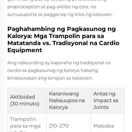
proprioception at pag-aktibo ng core, na
sumusuporta sa pagganap ng kilos ng katawan.
Paghahambing ng Pagkasunog ng
Kalorya: Mga Trampolin para sa
Matatanda vs. Tradisyonal na Cardio
Equipment
Ang rebounding ay kapareho ng tradisyonal na
cardio sa pagkasunog ng kalorya habang
binabawasan ang tensyon sa katawan:
Karaniwang
Antas ng
Aktibidad
Nakauupos na
Impact sa
(30 minuto)
Kalorya
Joints
Trampolin
para sa mga
210–270
Mababa