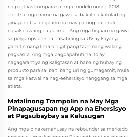
na pagtaas kumpara sa mga modelo noong 2018—
dahil sa mga frame na gawa sa bakal na katulad ng
ginagamit sa eroplano na may patong na hindi
nakakalawang na polimer. Ang mga higaan na gawa
sa polypropylene na nakatirang sa UV ay kayang
gamitin nang lima o higit pang taon nang walang
pagkasira. Ang mga pagpapabuti na ito ay
nagagarantiya ng kaligtasan at haba ng buhay ng
produkto para sa iba't ibang uri ng gumagamit, mula
sa mga kaswal na nag-eehersisyo hanggang sa mga
atleta.
Matalinong Trampolin na May Mga
Pinapagusapan ng App na Ehersisyo
at Pagsubaybay sa Kalusugan
Ang mga pinakamahusay na rebounder sa merkado
ngayon ay may kasamang Bluetooth motion sensors