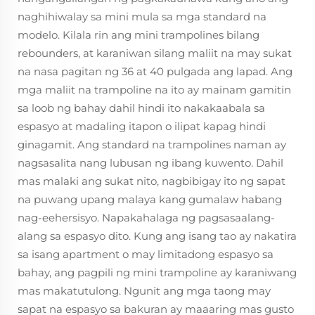
naghihiwalay sa mini mula sa mga standard na
modelo. Kilala rin ang mini trampolines bilang
rebounders, at karaniwan silang maliit na may sukat
na nasa pagitan ng 36 at 40 pulgada ang lapad. Ang
mga maliit na trampoline na ito ay mainam gamitin
sa loob ng bahay dahil hindi ito nakakaabala sa
espasyo at madaling itapon o ilipat kapag hindi
ginagamit. Ang standard na trampolines naman ay
nagsasalita nang lubusan ng ibang kuwento. Dahil
mas malaki ang sukat nito, nagbibigay ito ng sapat
na puwang upang malaya kang gumalaw habang
nag-eehersisyo. Napakahalaga ng pagsasaalang-
alang sa espasyo dito. Kung ang isang tao ay nakatira
sa isang apartment o may limitadong espasyo sa
bahay, ang pagpili ng mini trampoline ay karaniwang
mas makatutulong. Ngunit ang mga taong may
sapat na espasyo sa bakuran ay maaaring mas gusto