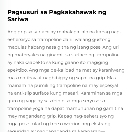
Pagsusuri sa Pagkakahawak ng
Sariwa
Ang grip sa surface ay mahalaga lalo na kapag nag-
eehersisyo sa trampoline dahil walang gustong
madulas habang nasa gitna ng isang pose. Ang uri
ng materyales na ginamit sa surface ng trampoline
ay nakakaapekto sa kung gaano ito magiging
epektibo. Ang mga de-kalidad na mat ay karaniwang
mas matibay at nagbibigay ng sapat na grip. Mas
mainam na pumili ng trampoline na may espesyal
na anti-slip surface kung maaari. Karamihan sa mga
guro ng yoga ay sasabihin sa mga seryoso sa
trampoline yoga na dapat mamuhunan ng gamit na
may magandang grip. Kapag nag-eehersisyo ng
mga pose tulad ng tree o warrior, ang ekstrang
seguridad ay nagpapaganda sa karanasan—