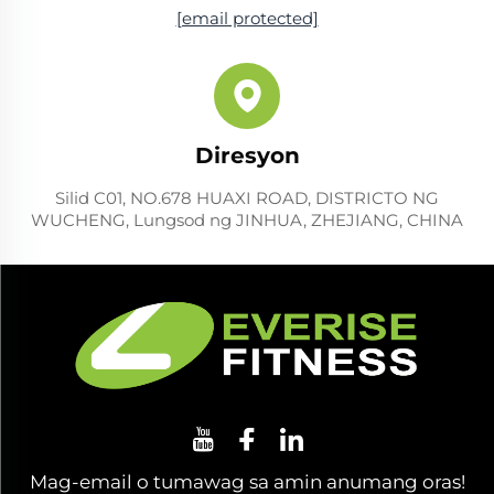
[email protected]
Diresyon
Silid C01, NO.678 HUAXI ROAD, DISTRICTO NG
WUCHENG, Lungsod ng JINHUA, ZHEJIANG, CHINA
Mag-email o tumawag sa amin anumang oras!