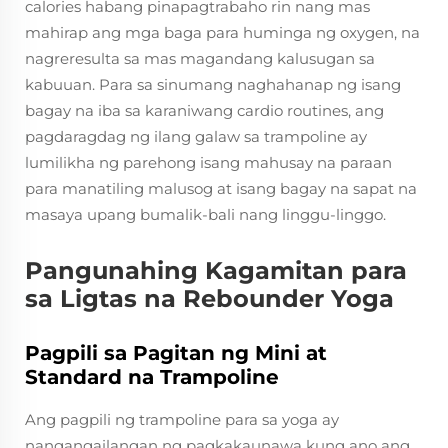
calories habang pinapagtrabaho rin nang mas
mahirap ang mga baga para huminga ng oxygen, na
nagreresulta sa mas magandang kalusugan sa
kabuuan. Para sa sinumang naghahanap ng isang
bagay na iba sa karaniwang cardio routines, ang
pagdaragdag ng ilang galaw sa trampoline ay
lumilikha ng parehong isang mahusay na paraan
para manatiling malusog at isang bagay na sapat na
masaya upang bumalik-bali nang linggu-linggo.
Pangunahing Kagamitan para
sa Ligtas na Rebounder Yoga
Pagpili sa Pagitan ng Mini at
Standard na Trampoline
Ang pagpili ng trampoline para sa yoga ay
nangangailangan ng pagkakaunawa kung ano ang