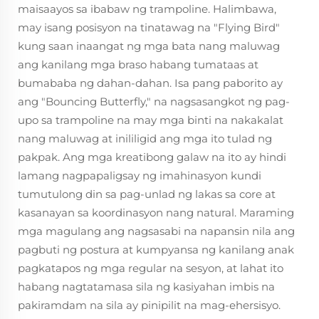
maisaayos sa ibabaw ng trampoline. Halimbawa,
may isang posisyon na tinatawag na "Flying Bird"
kung saan inaangat ng mga bata nang maluwag
ang kanilang mga braso habang tumataas at
bumababa ng dahan-dahan. Isa pang paborito ay
ang "Bouncing Butterfly," na nagsasangkot ng pag-
upo sa trampoline na may mga binti na nakakalat
nang maluwag at inililigid ang mga ito tulad ng
pakpak. Ang mga kreatibong galaw na ito ay hindi
lamang nagpapaligsay ng imahinasyon kundi
tumutulong din sa pag-unlad ng lakas sa core at
kasanayan sa koordinasyon nang natural. Maraming
mga magulang ang nagsasabi na napansin nila ang
pagbuti ng postura at kumpyansa ng kanilang anak
pagkatapos ng mga regular na sesyon, at lahat ito
habang nagtatamasa sila ng kasiyahan imbis na
pakiramdam na sila ay pinipilit na mag-ehersisyo.