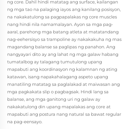
ng core. Dahil hindi matatag ang surface, kailangan
ng mga tao na palaging iayos ang kanilang posisyon,
na nakakatulong sa pagpapalakas ng core muscles
nang hindi nila namamalayan. Ayon sa mga pag-
aaral, parehong mga batang atleta at matatandang
nag-eehersisyo sa trampoline ay nakakakuha ng mas
magandang balanse sa paglipas ng panahon. Ang
nangyayari dito ay ang lahat ng mga galaw habang
tumatalbog ay talagang tumutulong upang
mapabuti ang koordinasyon ng kalamnan ng ating
katawan, isang napakahalagang aspeto upang
manatiling matatag sa paglalakad at maiwasan ang
mga pagkakata slip o pagbagsak. Hindi lang sa
balanse, ang mga ganitong uri ng galaw ay
nakakatulong din upang mapalakas ang core at
mapabuti ang postura nang natural sa bawat regular
na pag-eensayo.