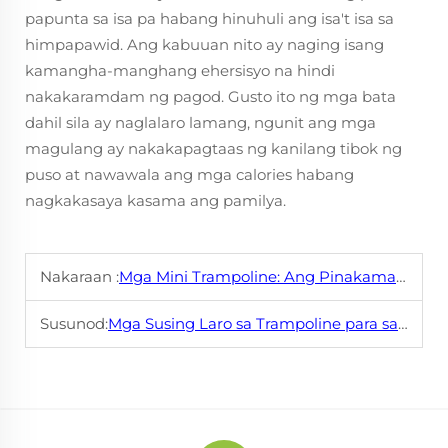
papunta sa isa pa habang hinuhuli ang isa't isa sa
himpapawid. Ang kabuuan nito ay naging isang
kamangha-manghang ehersisyo na hindi
nakakaramdam ng pagod. Gusto ito ng mga bata
dahil sila ay naglalaro lamang, ngunit ang mga
magulang ay nakakapagtaas ng kanilang tibok ng
puso at nawawala ang mga calories habang
nagkakasaya kasama ang pamilya.
Nakaraan :
Mga Mini Trampoline: Ang Pinakamahusay na Kagamitang Paggawain na Nag-iimbak ng Puwang
Susunod:
Mga Susing Laro sa Trampoline para sa Mga Bata