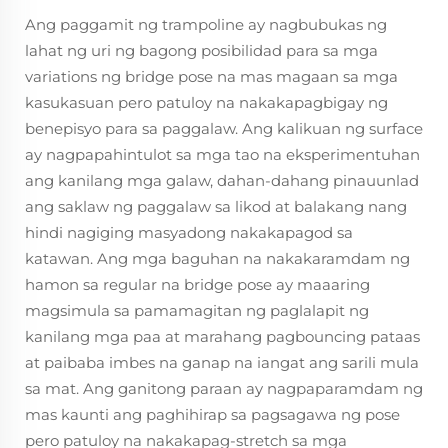
Ang paggamit ng trampoline ay nagbubukas ng
lahat ng uri ng bagong posibilidad para sa mga
variations ng bridge pose na mas magaan sa mga
kasukasuan pero patuloy na nakakapagbigay ng
benepisyo para sa paggalaw. Ang kalikuan ng surface
ay nagpapahintulot sa mga tao na eksperimentuhan
ang kanilang mga galaw, dahan-dahang pinauunlad
ang saklaw ng paggalaw sa likod at balakang nang
hindi nagiging masyadong nakakapagod sa
katawan. Ang mga baguhan na nakakaramdam ng
hamon sa regular na bridge pose ay maaaring
magsimula sa pamamagitan ng paglalapit ng
kanilang mga paa at marahang pagbouncing pataas
at paibaba imbes na ganap na iangat ang sarili mula
sa mat. Ang ganitong paraan ay nagpaparamdam ng
mas kaunti ang paghihirap sa pagsagawa ng pose
pero patuloy na nakakapag-stretch sa mga