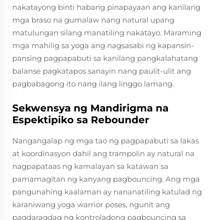
nakatayong binti habang pinapayaan ang kanilang
mga braso na gumalaw nang natural upang
matulungan silang manatiling nakatayo. Maraming
mga mahilig sa yoga ang nagsasabi ng kapansin-
pansing pagpapabuti sa kanilang pangkalahatang
balanse pagkatapos sanayin nang paulit-ulit ang
pagbabagong ito nang ilang linggo lamang.
Sekwensya ng Mandirigma na
Espektipiko sa Rebounder
Nangangalap ng mga tao ng pagpapabuti sa lakas
at koordinasyon dahil ang trampolin ay natural na
nagpapataas ng kamalayan sa katawan sa
pamamagitan ng kanyang pagbouncing. Ang mga
pangunahing kaalaman ay nananatiling katulad ng
karaniwang yoga warrior poses, ngunit ang
pagdaragdag ng kontroladong pagbouncing sa