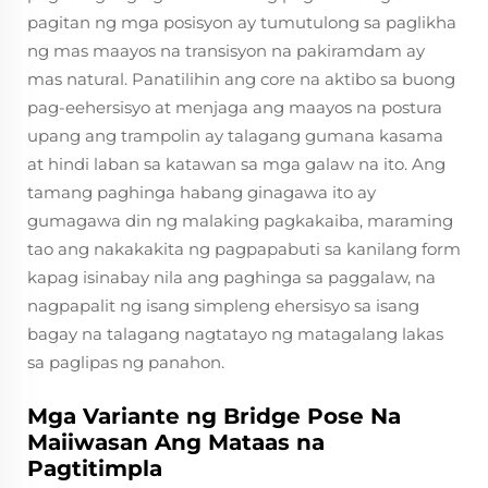
pagitan ng mga posisyon ay tumutulong sa paglikha
ng mas maayos na transisyon na pakiramdam ay
mas natural. Panatilihin ang core na aktibo sa buong
pag-eehersisyo at menjaga ang maayos na postura
upang ang trampolin ay talagang gumana kasama
at hindi laban sa katawan sa mga galaw na ito. Ang
tamang paghinga habang ginagawa ito ay
gumagawa din ng malaking pagkakaiba, maraming
tao ang nakakakita ng pagpapabuti sa kanilang form
kapag isinabay nila ang paghinga sa paggalaw, na
nagpapalit ng isang simpleng ehersisyo sa isang
bagay na talagang nagtatayo ng matagalang lakas
sa paglipas ng panahon.
Mga Variante ng Bridge Pose Na
Maiiwasan Ang Mataas na
Pagtitimpla