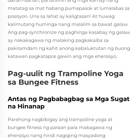
dahan-dahan, panatilihin ang mga kamay nang
matatag sa mat habang pumapasok at lumalabas sa
posisyon. Una sa lahat ay kaligtasan! At huwag
kalimutang huminga nang malalim sa bawat galaw.
Ang pag-synchronize ng paghinga kasabay ng galaw
ay nakakagawa ng malaking pagkakaiba sa
pakiramdam ng kahit anong kabaluktutan ng buong
katawan pagkatapos gawin ang mga ehersisyo.
Pag-uulit ng Trampoline Yoga
sa Bungee Fitness
Antas ng Pagbabagbag sa Mga Sugat
na Hinanap
Parehong nagbibigay ang trampoline yoga at
bungee fitness ng paraan para makagawa ng
ehersisyo nang hindi nagiging masyadong