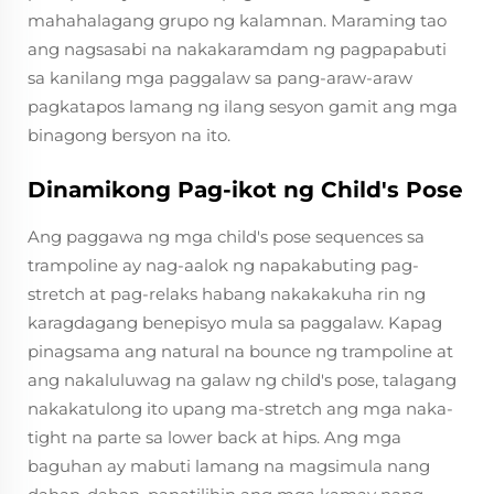
mahahalagang grupo ng kalamnan. Maraming tao
ang nagsasabi na nakakaramdam ng pagpapabuti
sa kanilang mga paggalaw sa pang-araw-araw
pagkatapos lamang ng ilang sesyon gamit ang mga
binagong bersyon na ito.
Dinamikong Pag-ikot ng Child's Pose
Ang paggawa ng mga child's pose sequences sa
trampoline ay nag-aalok ng napakabuting pag-
stretch at pag-relaks habang nakakakuha rin ng
karagdagang benepisyo mula sa paggalaw. Kapag
pinagsama ang natural na bounce ng trampoline at
ang nakaluluwag na galaw ng child's pose, talagang
nakakatulong ito upang ma-stretch ang mga naka-
tight na parte sa lower back at hips. Ang mga
baguhan ay mabuti lamang na magsimula nang