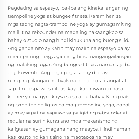
Pagdating sa espasyo, iba-iba ang kinakailangan ng
trampoline yoga at bungee fitness. Karamihan sa
mga taong nagta-trampoline yoga ay gumagamit ng
maliliit na rebounder na madaling nakaangkop sa
bahay o studio nang hindi kinukuha ang buong silid.
Ang ganda nito ay kahit may maliit na espasyo pa ay
maari pa ring magyoga nang hindi nangangailangan
ng malaking lugar. Ang bungee fitness naman ay iba
ang kuwento. Ang mga pagsasanay dito ay
nangangailangan ng tiyak na punto para i-angat at
sapat na espasyo sa itaas, kaya karaniwan ito nasa
komersyal na gym kaysa sa sala ng bahay. Kung nais
ng isang tao na ligtas na magtrampoline yoga, dapat
ay may sapat na espasyo sa paligid ng rebounder at
regular na suriin kung ang mga mekanismo ng
kaligtasan ay gumagana nang maayos. Hindi naman
kasi gusto ng kahit sino na magtapos na may