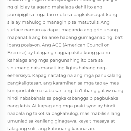
ng gilid ay talagang mahalaga dahil ito ang
pumipigil sa mga tao mula sa pagkakasugat kung
sila ay mahulog o managinip sa matutulis. Ang
surface naman ay dapat maganda ang grip upang
mapanatili ang balanse habang gumaganap ng iba't
ibang posisyon. Ang ACE (American Council on
Exercise) ay talagang nagpapakita kung gaano
kahalaga ang mga pangunahing ito para sa
sinumang nais manatiling ligtas habang nag-
eehersisyo. Kapag naitatag na ang mga panukalang
pangkaligtasan, ang karamihan sa mga tao ay mas
komportable na subukan ang iba't ibang galaw nang
hindi nababahala sa pagkakabangga o pagbukaka
nang labis. At kapag ang mga praktisyon ay hindi
naabala ng takot sa pagkahulog, mas mabilis silang
umunlad sa kanilang ginagawa, kaya't masaya at
talagang sulit ang kabuuang karanasan.