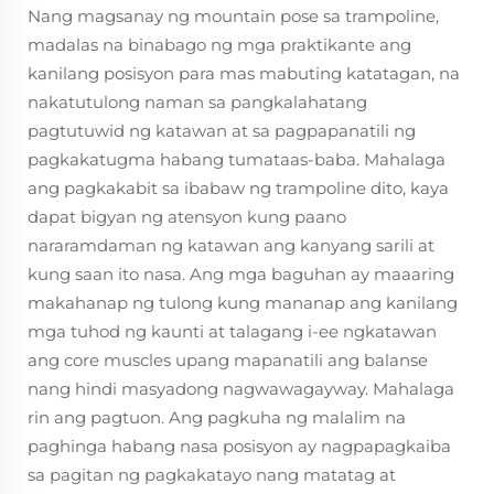
Nang magsanay ng mountain pose sa trampoline,
madalas na binabago ng mga praktikante ang
kanilang posisyon para mas mabuting katatagan, na
nakatutulong naman sa pangkalahatang
pagtutuwid ng katawan at sa pagpapanatili ng
pagkakatugma habang tumataas-baba. Mahalaga
ang pagkakabit sa ibabaw ng trampoline dito, kaya
dapat bigyan ng atensyon kung paano
nararamdaman ng katawan ang kanyang sarili at
kung saan ito nasa. Ang mga baguhan ay maaaring
makahanap ng tulong kung mananap ang kanilang
mga tuhod ng kaunti at talagang i-ee ngkatawan
ang core muscles upang mapanatili ang balanse
nang hindi masyadong nagwawagayway. Mahalaga
rin ang pagtuon. Ang pagkuha ng malalim na
paghinga habang nasa posisyon ay nagpapagkaiba
sa pagitan ng pagkakatayo nang matatag at