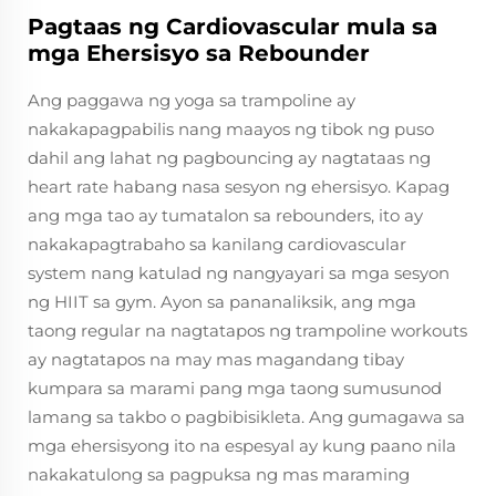
Pagtaas ng Cardiovascular mula sa
mga Ehersisyo sa Rebounder
Ang paggawa ng yoga sa trampoline ay
nakakapagpabilis nang maayos ng tibok ng puso
dahil ang lahat ng pagbouncing ay nagtataas ng
heart rate habang nasa sesyon ng ehersisyo. Kapag
ang mga tao ay tumatalon sa rebounders, ito ay
nakakapagtrabaho sa kanilang cardiovascular
system nang katulad ng nangyayari sa mga sesyon
ng HIIT sa gym. Ayon sa pananaliksik, ang mga
taong regular na nagtatapos ng trampoline workouts
ay nagtatapos na may mas magandang tibay
kumpara sa marami pang mga taong sumusunod
lamang sa takbo o pagbibisikleta. Ang gumagawa sa
mga ehersisyong ito na espesyal ay kung paano nila
nakakatulong sa pagpuksa ng mas maraming