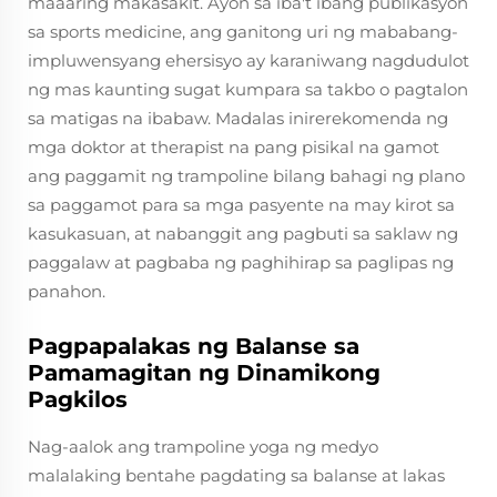
maaaring makasakit. Ayon sa iba't ibang publikasyon
sa sports medicine, ang ganitong uri ng mababang-
impluwensyang ehersisyo ay karaniwang nagdudulot
ng mas kaunting sugat kumpara sa takbo o pagtalon
sa matigas na ibabaw. Madalas inirerekomenda ng
mga doktor at therapist na pang pisikal na gamot
ang paggamit ng trampoline bilang bahagi ng plano
sa paggamot para sa mga pasyente na may kirot sa
kasukasuan, at nabanggit ang pagbuti sa saklaw ng
paggalaw at pagbaba ng paghihirap sa paglipas ng
panahon.
Pagpapalakas ng Balanse sa
Pamamagitan ng Dinamikong
Pagkilos
Nag-aalok ang trampoline yoga ng medyo
malalaking bentahe pagdating sa balanse at lakas