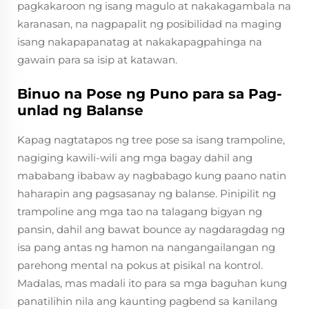
pagkakaroon ng isang magulo at nakakagambala na
karanasan, na nagpapalit ng posibilidad na maging
isang nakapapanatag at nakakapagpahinga na
gawain para sa isip at katawan.
Binuo na Pose ng Puno para sa Pag-
unlad ng Balanse
Kapag nagtatapos ng tree pose sa isang trampoline,
nagiging kawili-wili ang mga bagay dahil ang
mababang ibabaw ay nagbabago kung paano natin
haharapin ang pagsasanay ng balanse. Pinipilit ng
trampoline ang mga tao na talagang bigyan ng
pansin, dahil ang bawat bounce ay nagdaragdag ng
isa pang antas ng hamon na nangangailangan ng
parehong mental na pokus at pisikal na kontrol.
Madalas, mas madali ito para sa mga baguhan kung
panatilihin nila ang kaunting pagbend sa kanilang