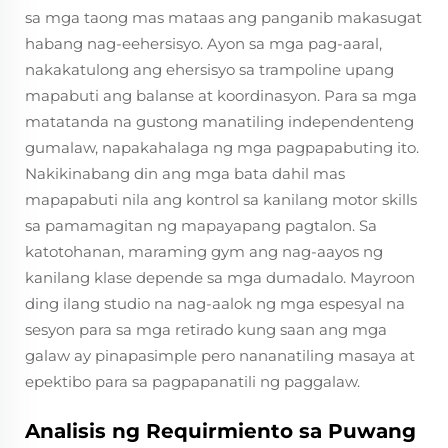
sa mga taong mas mataas ang panganib makasugat
habang nag-eehersisyo. Ayon sa mga pag-aaral,
nakakatulong ang ehersisyo sa trampoline upang
mapabuti ang balanse at koordinasyon. Para sa mga
matatanda na gustong manatiling independenteng
gumalaw, napakahalaga ng mga pagpapabuting ito.
Nakikinabang din ang mga bata dahil mas
mapapabuti nila ang kontrol sa kanilang motor skills
sa pamamagitan ng mapayapang pagtalon. Sa
katotohanan, maraming gym ang nag-aayos ng
kanilang klase depende sa mga dumadalo. Mayroon
ding ilang studio na nag-aalok ng mga espesyal na
sesyon para sa mga retirado kung saan ang mga
galaw ay pinapasimple pero nananatiling masaya at
epektibo para sa pagpapanatili ng paggalaw.
Analisis ng Requirmiento sa Puwang