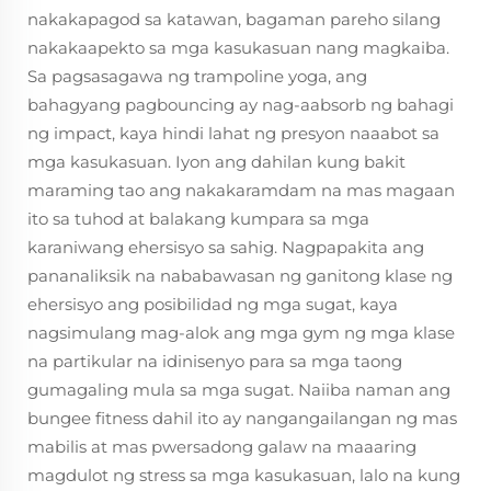
nakakapagod sa katawan, bagaman pareho silang
nakakaapekto sa mga kasukasuan nang magkaiba.
Sa pagsasagawa ng trampoline yoga, ang
bahagyang pagbouncing ay nag-aabsorb ng bahagi
ng impact, kaya hindi lahat ng presyon naaabot sa
mga kasukasuan. Iyon ang dahilan kung bakit
maraming tao ang nakakaramdam na mas magaan
ito sa tuhod at balakang kumpara sa mga
karaniwang ehersisyo sa sahig. Nagpapakita ang
pananaliksik na nababawasan ng ganitong klase ng
ehersisyo ang posibilidad ng mga sugat, kaya
nagsimulang mag-alok ang mga gym ng mga klase
na partikular na idinisenyo para sa mga taong
gumagaling mula sa mga sugat. Naiiba naman ang
bungee fitness dahil ito ay nangangailangan ng mas
mabilis at mas pwersadong galaw na maaaring
magdulot ng stress sa mga kasukasuan, lalo na kung