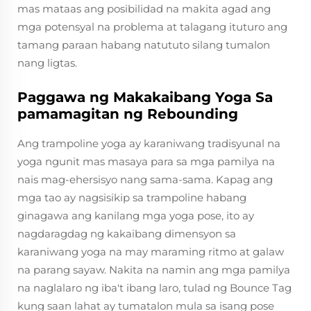
mas mataas ang posibilidad na makita agad ang
mga potensyal na problema at talagang ituturo ang
tamang paraan habang natututo silang tumalon
nang ligtas.
Paggawa ng Makakaibang Yoga Sa
pamamagitan ng Rebounding
Ang trampoline yoga ay karaniwang tradisyunal na
yoga ngunit mas masaya para sa mga pamilya na
nais mag-ehersisyo nang sama-sama. Kapag ang
mga tao ay nagsisikip sa trampoline habang
ginagawa ang kanilang mga yoga pose, ito ay
nagdaragdag ng kakaibang dimensyon sa
karaniwang yoga na may maraming ritmo at galaw
na parang sayaw. Nakita na namin ang mga pamilya
na naglalaro ng iba't ibang laro, tulad ng Bounce Tag
kung saan lahat ay tumatalon mula sa isang pose