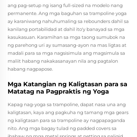
ang pag-setup ng isang full-sized na modelo nang
permanente. Ang mga baguhan sa trampoline yoga
ay karaniwang nahuhumaling sa rebounders dahil sa
kanilang portabilidad at dahil ito'y banayad sa mga
kasukasuan. Karamihan sa mga taong sumubok na
ng parehong uri ay sumasang-ayon na mas ligtas at
madali para sa mga nagsisimula ang magsimula sa
maliit habang nakakasanayan nila ang pagtalon
habang nagpapose.
Mga Katangian ng Kaligtasan para sa
Matatag na Pagpraktis ng Yoga
Kapag nag-yoga sa trampoline, dapat nasa una ang
kaligtasan, kaya ang pagkuha ng tamang mga gears
ng kaligtasan para sa trampoline ay nagpapaganda
nito. Ang mga bagay tulad ng padded covers sa
ibabaw ng mga metal springs at netting sa paligid