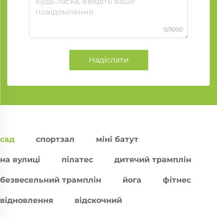
0/1000
Надіслати
сад
спортзал
міні батут
на вулиці
пілатес
дитячий трамплін
безвесельний трамплін
йога
фітнес
відновлення
відскочний