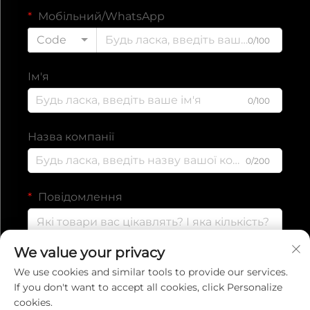
Мобільний/WhatsApp
Code
0/100
Ім'я
0/100
Назва компанії
0/200
Повідомлення
We value your privacy
0/1000
We use cookies and similar tools to provide our services.
If you don't want to accept all cookies, click Personalize
cookies.
Надіслати