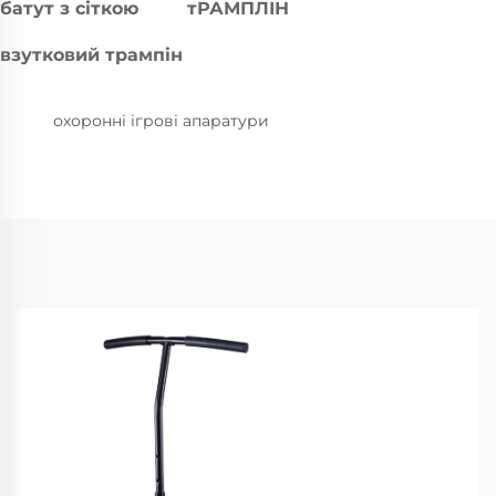
батут з сіткою
тРАМПЛІН
взутковий трампін
охоронні ігрові апаратури