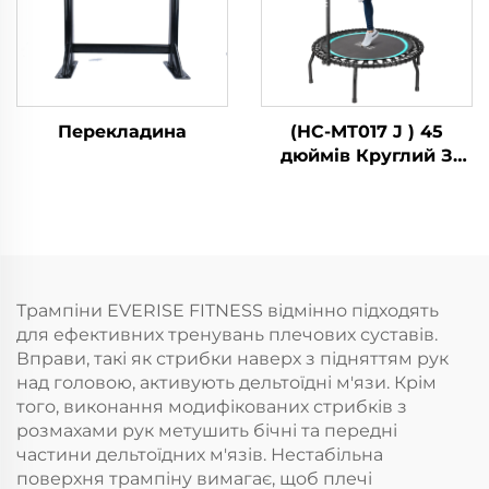
Перекладина
(HC-MT017 J ) 45
дюймів Круглий З
Ручкою
Трампіни EVERISE FITNESS відмінно підходять
для ефективних тренувань плечових суставів.
Вправи, такі як стрибки наверх з підняттям рук
над головою, активують дельтоїдні м'язи. Крім
того, виконання модифікованих стрибків з
розмахами рук метушить бічні та передні
частини дельтоїдних м'язів. Нестабільна
поверхня трампіну вимагає, щоб плечі