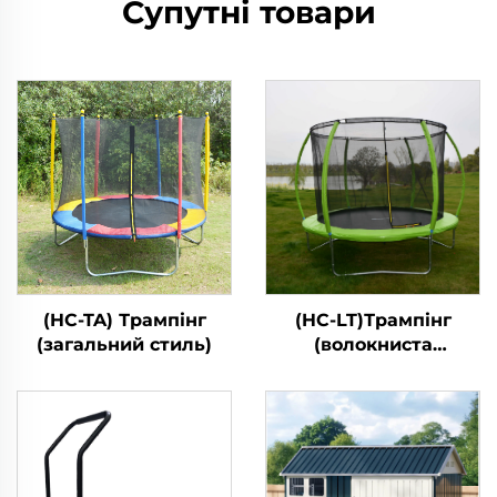
Супутні товари
(HC-TA) Трампінг
(HC-LT)Трампінг
(загальний стиль)
(волокниста
Лантерна стилі)