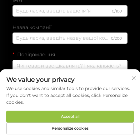
Ім'я
0/100
Назва компанії
0/200
Повідомлення
We value your privacy
0/1000
We use cookies and similar tools to provide our services.
If you don't want to accept all cookies, click Personalize
cookies.
Надіслати
Accept all
Авторські права © 2025 компанії EVERISE
Personalize cookies
FITNESS CO.,LTD.
Політика конфіденційності