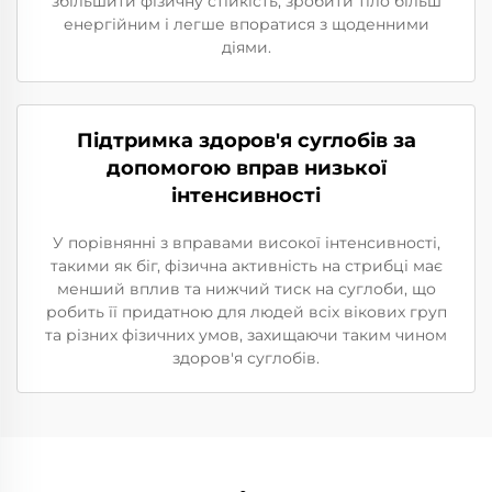
збільшити фізичну стійкість, зробити тіло більш
енергійним і легше впоратися з щоденними
діями.
Підтримка здоров'я суглобів за
допомогою вправ низької
інтенсивності
У порівнянні з вправами високої інтенсивності,
такими як біг, фізична активність на стрибці має
менший вплив та нижчий тиск на суглоби, що
робить її придатною для людей всіх вікових груп
та різних фізичних умов, захищаючи таким чином
здоров'я суглобів.