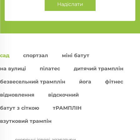
Надіслати
сад
спортзал
міні батут
на вулиці
пілатес
дитячий трамплін
безвесельний трамплін
йога
фітнес
відновлення
відскочний
батут з сіткою
тРАМПЛІН
взутковий трампін
охоронні ігрові апаратури