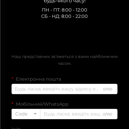
будь-якого часу!
ПН - ПТ: 8:00 - 12:00
СБ - НД: 8:00 - 22:00
Отримати безкоштовну
пропозицію
Наш представник зв'яжеться з вами найближчим
часом.
Електронна пошта
0/100
Мобільний/WhatsApp
Code
0/100