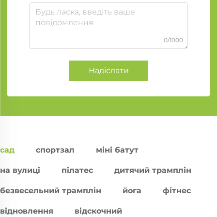
0/1000
Надіслати
сад
спортзал
міні батут
на вулиці
пілатес
дитячий трамплін
безвесельний трамплін
йога
фітнес
відновлення
відскочний