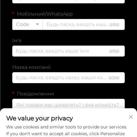
Мобільний/WhatsApp
Code
0/100
Ім'я
0/100
Назва компанії
0/200
Повідомлення
We value your privacy
0/1000
We use cookies and similar tools to provide our services.
If you don't want to accept all cookies, click Personalize