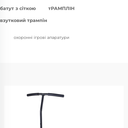
батут з сіткою
тРАМПЛІН
взутковий трампін
охоронні ігрові апаратури