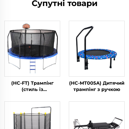
Супутні товари
(HC-FT) Трампінг
(HC-MT005A) Дитячий
(стиль із
трампінг з ручкою
стеклопластику)