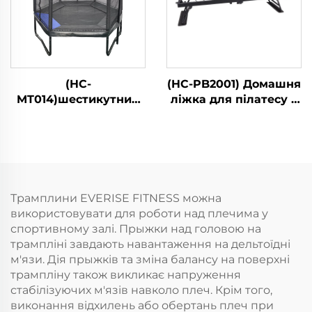
(HC-
(HC-PB2001) Домашня
MT014)шестикутний
ліжка для пілатесу з
дитячий трампін із
працюванням ядра
безпечною сітою
Трамплини EVERISE FITNESS можна
використовувати для роботи над плечима у
спортивному залі. Прыжки над головою на
трампліні завдають навантаження на дельтоїдні
м'язи. Дія прыжків та зміна балансу на поверхні
трампліну також викликає напруження
стабілізуючих м'язів навколо плеч. Крім того,
виконання відхилень або обертань плеч при