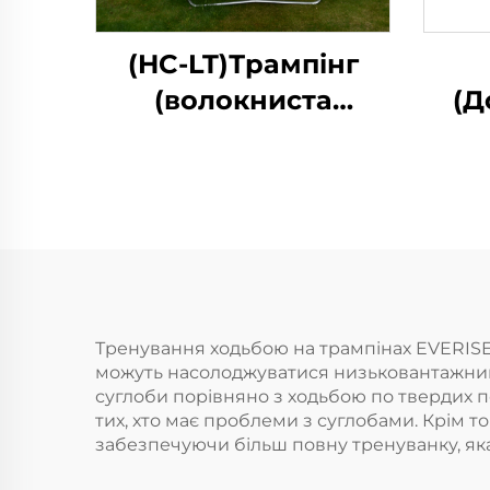
(HC-LT)Трампінг
(волокниста
(Д
Лантерна стилі)
д
пра
Тренування ходьбою на трампінах EVERISE F
можуть насолоджуватися низьковантажним
суглоби порівняно з ходьбою по твердих п
тих, хто має проблеми з суглобами. Крім т
забезпечуючи більш повну тренуванку, як