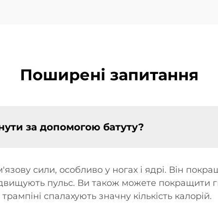
Поширені запитання
нути за допомогою батуту?
'язову сили, особливо у ногах і ядрі. Він покр
ідвищують пульс. Ви також можете покращити гн
трампіні спалахують значну кількість калорій.