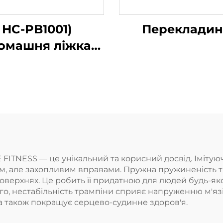
HC-PB1001)
Перекладин
омашня ліжка
ля пілатесу з
цюванням ядра
ITNESS — це унікальний та корисний досвід. Імітуюч
, але захопливим вправами. Пружна пружиненість 
оверхнях. Це робить її придатною для людей будь-як
ого, нестабільність трампіни сприяє напруженню м'язі
а також покращує серцево-судинне здоров'я.