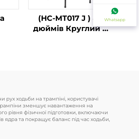
а
(HC-MT017 J ) 45
Whatsapp
дюймів Круглий З
Ручкою
и рух ходьби на трампіні, користувачі
трампіни зменшує навантаження на
ого рівня фізичної підготовки, включаючи
в ядра та покращує баланс під час ходьби,