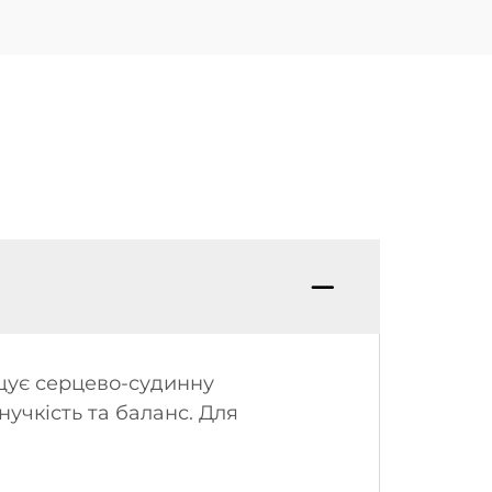
ащує серцево-судинну
учкість та баланс. Для