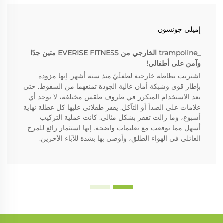
إميلي جونسون
_trampoline الخارجي من EVERISE FITNESS متين جدًا
وآمن على أطفالي!
اشتريت نطاطة خارجية لطفلَيّ منذ ستة أشهر. إنها مزودة
بإطار قوي وشبكة أمان عالية الجودة تمنعهما من السقوط. حتى
بعد الاستخدام المتكرر في ظروف طقس مختلفة، لا توجد أي
علامات على الصدأ أو التآكل. يقفز طفلائي عليها كل عطلة نهاية
أسبوع، وما زالت تقفز بشكل مثالي. كانت عملية التركيب
أسهل مما توقعت مع تعليمات واضحة. إنها استثمار رائع للمرح
العائلي في الهواء الطلق، وأوصي بها بشدة للآباء الآخرين.