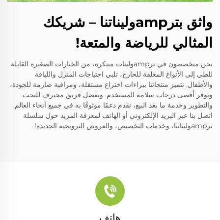
واثق بترampوليناتنا – شريكك
المثالي للرياضة والمتعة!
نحن متخصصون في ترampولينات مبتكرة، من الخيارات الصغيرة القابلة
للطي إلى الأنواع المغلقة للخارج، تلبي احتياجات المنزل واللياقة
والأطفال. تتميز منتجاتنا ببراءات اختراع مستقلة، ومراقبة صارمة للجودة،
وتوفر أقصى درجات سلامة المستخدم. وبفضل فريق محترف للبحث
والتطوير وخدمة ما بعد البيع، نقدم دعمًا موثوقًا به في جميع أنحاء العالم.
اتصل بنا عبر البريد الإلكتروني أو الهاتف لمعرفة المزيد حول سلسلة
ترampوليناتنا، وخدمات التخصيص، والعروض الترويجية الجديدة!
هاتف