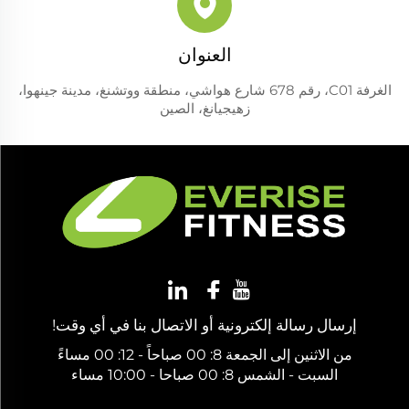
العنوان
الغرفة C01، رقم 678 شارع هواشي، منطقة ووتشنغ، مدينة جينهوا،
زهيجيانغ، الصين
إرسال رسالة إلكترونية أو الاتصال بنا في أي وقت!
من الاثنين إلى الجمعة 8: 00 صباحاً - 12: 00 مساءً
السبت - الشمس 8: 00 صباحا - 10:00 مساء