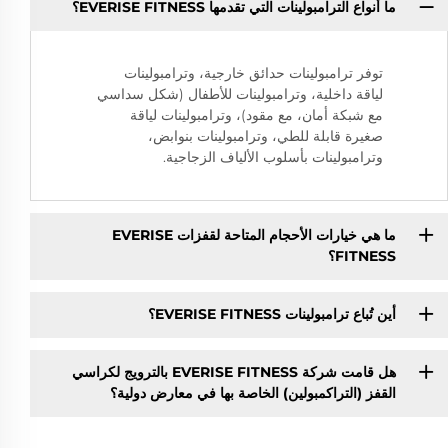
ما أنواع الترامبولينات التي تقدمها EVERISE FITNESS؟
توفر ترامبولينات حدائق خارجية، وترامبولينات
لياقة داخلية، وترامبولينات للأطفال (شكل سداسي
مع شبكة أمان، مع مقود)، وترامبولينات لياقة
صغيرة قابلة للطي، وترامبولينات بنوابض،
وترامبولينات بأسلوب الألياف الزجاجية.
ما هي خيارات الأحجام المتاحة لقفزات EVERISE
FITNESS؟
أين تُباع ترامبولينات EVERISE FITNESS؟
هل قامت شركة EVERISE FITNESS بالترويج لكراسي
القفز (التراكمبولين) الخاصة بها في معارض دولية؟