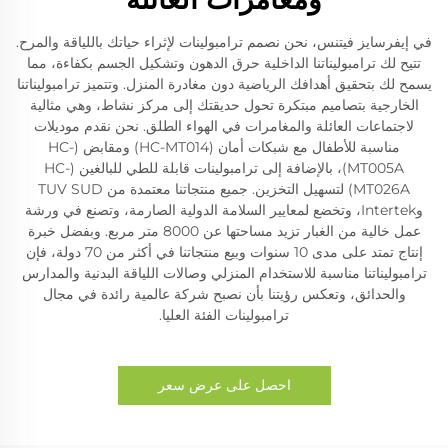
في إيفرسايز فيتنس، نحن نصمم ترامبولينات لإثراء حياتك باللياقة والمرح.
تتيح لك ترامبوليناتنا الداخلية حرق الدهون وتشكيل الجسم بكفاءة، مما
يسمح لك بتحقيق أهدافك الرياضية دون مغادرة المنزل. وتتميز ترامبوليناتنا
الخارجية بتصاميم مبتكرة تحول حديقتك إلى مركز نشاط، وهي مثالية
لاجتماعات العائلة والمغامرات في الهواء الطلق. نحن نقدم موديلات
مناسبة للأطفال مع شبكات أمان (HC-MT014) ومقابض (HC-
MT005A)، بالإضافة إلى ترامبولينات قابلة للطي للبالغين (HC-
MT026A) لتسهيل التخزين. جميع منتجاتنا معتمدة من TUV SUD
وIntertek، وتخضع لمعايير السلامة الدولية الصارمة، وتصنع في ورشة
عمل خالية من الغبار تزيد مساحتها عن 8000 متر مربع. وبفضل خبرة
إنتاج تمتد على مدى 10 سنوات وبيع منتجاتنا في أكثر من 70 دولة، فإن
ترامبوليناتنا مناسبة للاستخدام المنزلي وصالات اللياقة البدنية والمدارس
والحدائق، وتعكس رؤيتنا بأن نصبح شركة عالمية رائدة في مجال
ترامبولينات الفئة العليا.
احصل على عرض سعر