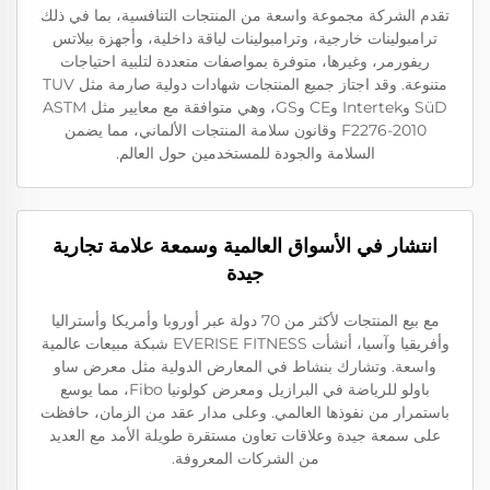
تقدم الشركة مجموعة واسعة من المنتجات التنافسية، بما في ذلك
ترامبولينات خارجية، وترامبولينات لياقة داخلية، وأجهزة بيلاتس
ريفورمر، وغيرها، متوفرة بمواصفات متعددة لتلبية احتياجات
متنوعة. وقد اجتاز جميع المنتجات شهادات دولية صارمة مثل TUV
SüD وIntertek وCE وGS، وهي متوافقة مع معايير مثل ASTM
F2276-2010 وقانون سلامة المنتجات الألماني، مما يضمن
السلامة والجودة للمستخدمين حول العالم.
انتشار في الأسواق العالمية وسمعة علامة تجارية
جيدة
مع بيع المنتجات لأكثر من 70 دولة عبر أوروبا وأمريكا وأستراليا
وأفريقيا وآسيا، أنشأت EVERISE FITNESS شبكة مبيعات عالمية
واسعة. وتشارك بنشاط في المعارض الدولية مثل معرض ساو
باولو للرياضة في البرازيل ومعرض كولونيا Fibo، مما يوسع
باستمرار من نفوذها العالمي. وعلى مدار عقد من الزمان، حافظت
على سمعة جيدة وعلاقات تعاون مستقرة طويلة الأمد مع العديد
من الشركات المعروفة.