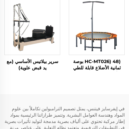
(HC-MT026) 48 بوصة
سرير بيلاتيس الأساسي (مع
ثمانية الأضلاع قابلة للطي
يد قبض علوية)
أربع مرات مع مقابض
في إيفرسايز فيتنس، يمثل تصميم الترامبولين تكاملاً بين علوم
المواد وهندسة العوامل البشرية. وتتميز طرازاتنا الرئيسية بمواد
إطار مركبة تحتوي على ألياف بصرية مدمجة لتوليد تأثيرات بصرية
في التطبيقات الترفيهية. وتعتمد نظام التعليق على عناصر مرنة