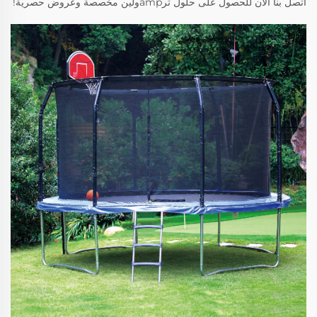
اتصل بنا الآن للحصول على حلول ترampولين مخصصة وعروض حصرية!