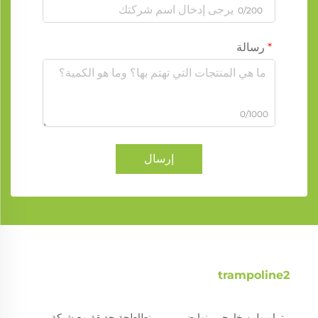
0/200
رسالة
0/1000
إرسال
trampoline2
ترامبولين خارجي بنوابض
نطاطحة حديقة مع شبكة