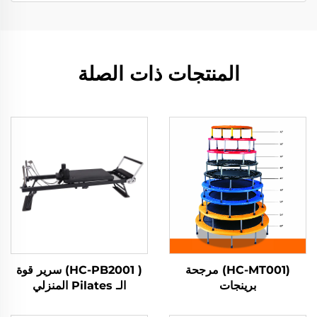
المنتجات ذات الصلة
(HC-MT001) مرجحة
( HC-PB2001) سرير قوة
برينجات
الـ Pilates المنزلي