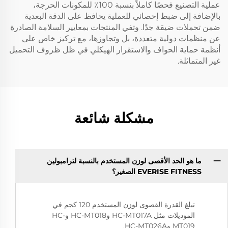
عملية التصنيع فحصًا كاملاً بنسبة 100٪ للمكونات الحرجة،
بالإضافة إلى ضبط إحصائي للعملية يحافظ على الدقة البعدية
ضمن تحملات ضيقة جدًا. وتفي المنتجات بمعايير السلامة الصادرة
عن منظمات دولية متعددة، بل وتجاوزها، مع تركيز خاص على
أنظمة حماية الحواف والاستقرار الهيكلي في ظل ظروف التحميل
غير المتماثلة.
مشكلة شائعة
ما هو الحد الأقصى لوزن المستخدم بالنسبة لترامبولين
EVERISE FITNESS الصغير؟
تبلغ القدرة القصوى لوزن المستخدم 120 كجم في
الموديلات مثل HC-MT017A وHC-MT018 وHC-
MT019 وHC-MT026A.