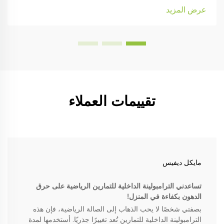
هذه الآلام لفترة. لحسن الحظ، يمكن أيضًا أن يستمر التخفيف.
عرض المزيد
دعني أقدم لك مصحح البايلاتس. ب...
تقييمات العملاء
مايكل ديفيس
تساعدني الترامبولينة الداخلية للتمارين الرياضية على حرق
الدهون بكفاءة في المنزل!
بصفتي شخصًا لا يحب الذهاب إلى الصالة الرياضية، فإن هذه
الترامبولينة الداخلية للتمارين تُعد تغييرًا جذريًا. أستخدمها لمدة