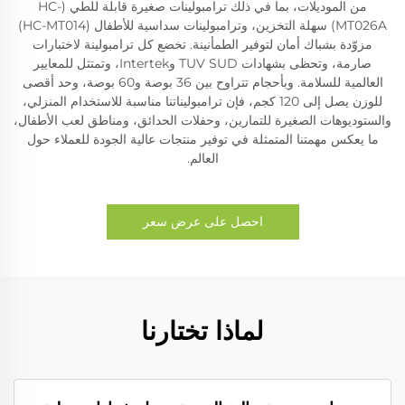
من الموديلات، بما في ذلك ترامبولينات صغيرة قابلة للطي (HC-
MT026A) سهلة التخزين، وترامبولينات سداسية للأطفال (HC-MT014)
مزوّدة بشباك أمان لتوفير الطمأنينة. تخضع كل ترامبولينة لاختبارات
صارمة، وتحظى بشهادات TUV SUD وIntertek، وتمتثل للمعايير
العالمية للسلامة. وبأحجام تتراوح بين 36 بوصة و60 بوصة، وحد أقصى
للوزن يصل إلى 120 كجم، فإن ترامبوليناتنا مناسبة للاستخدام المنزلي،
والستوديوهات الصغيرة للتمارين، وحفلات الحدائق، ومناطق لعب الأطفال،
ما يعكس مهمتنا المتمثلة في توفير منتجات عالية الجودة للعملاء حول
العالم.
احصل على عرض سعر
لماذا تختارنا