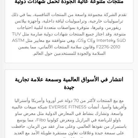
منتجات متنوعة عالية الجودة تحمل شهادات دولية
تقدم الشركة مجموعة واسعة من المنتجات التنافسية، بما في ذلك
ترامبولينات خارجية، وترامبولينات لياقة داخلية، وأجهزة بيلاتس
ريفورمر، وغيرها، متوفرة بمواصفات متعددة لتلبية احتياجات
متنوعة. وقد اجتاز جميع المنتجات شهادات دولية صارمة مثل TUV
SüD وIntertek وCE وGS، وهي متوافقة مع معايير مثل ASTM
F2276-2010 وقانون سلامة المنتجات الألماني، مما يضمن
السلامة والجودة للمستخدمين حول العالم.
انتشار في الأسواق العالمية وسمعة علامة تجارية
جيدة
مع بيع المنتجات لأكثر من 70 دولة عبر أوروبا وأمريكا وأستراليا
وأفريقيا وآسيا، أنشأت EVERISE FITNESS شبكة مبيعات عالمية
واسعة. وتشارك بنشاط في المعارض الدولية مثل معرض ساو
باولو للرياضة في البرازيل ومعرض كولونيا Fibo، مما يوسع
باستمرار من نفوذها العالمي. وعلى مدار عقد من الزمان، حافظت
على سمعة جيدة وعلاقات تعاون مستقرة طويلة الأمد مع العديد