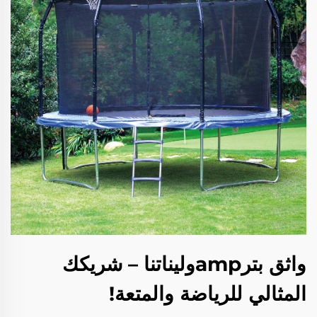
واثق بترampوليناتنا – شريكك
المثالي للرياضة والمتعة!