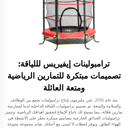
ترامبولينات إيفيريس لللياقة:
تصميمات مبتكرة للتمارين الرياضية
ومتعة العائلة
منذ عام 2016، نحن ملتزمون بإنتاج ترامبولينات تجمع بين الوظائف
والسلامة والمتعة. تم تصميم ترامبولينات اللياقة الداخلية لدينا لممارسة
تمارين فعّالة، مما يسمح لك باتباع الإيقاع لتحقيق أهدافك الرياضية. وتتميز
ترامبولينات الحدائق الخارجية بتصاميم مبتكرة تحفّز على الأنشطة في
الهواء الطلق، وتوفر لحظات لا تُنسى مع أحبائك. نقدّم مجموعة متنوعة