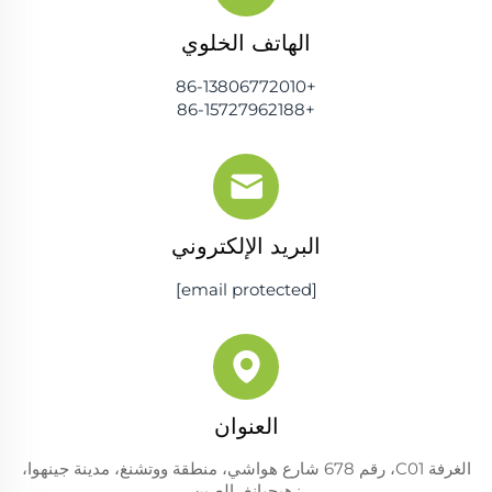
الهاتف الخلوي
+86-13806772010
+86-15727962188
البريد الإلكتروني
[email protected]
العنوان
الغرفة C01، رقم 678 شارع هواشي، منطقة ووتشنغ، مدينة جينهوا،
زهيجيانغ، الصين