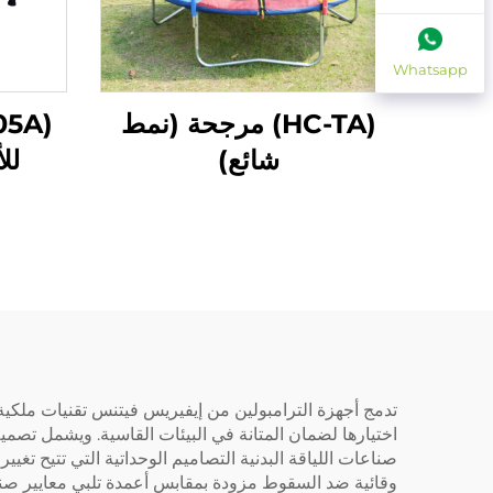
Whatsapp
(HC-TA) مرجحة (نمط
شائع)
لل
تدمج أجهزة الترامبولين من إيفيريس فيتنس تقنيات ملكية تُ
اختيارها لضمان المتانة في البيئات القاسية. ويشمل تصم
صناعات اللياقة البدنية التصاميم الوحداتية التي تتيح تغ
وقائية ضد السقوط مزودة بمقابس أعمدة تلبي معايير صناع