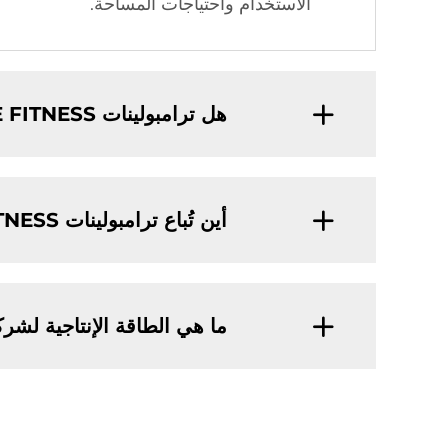
الاستخدام واحتياجات المساحة.
هل ترامبولينات EVERISE FITNESS الخاصة بالأطفال تحتوي على ميزات أمان؟
أين تُباع ترامبولينات EVERISE FITNESS؟
ما هي الطاقة الإنتاجية لشركة EVERISE FITNESS فيما يتعلق بصناعة الترامب