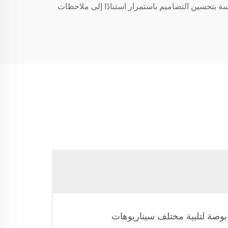
دسة بتحسين التصاميم باستمرار استنادًا إلى ملاحظات
مل الأحجام 32 بوصة، 36 بوصة، 38 بوصة، 40 بوصة، 45 بوصة، 48 بوصة، 50 بوصة، 54 بوصة، و60 بوصة لتلبية مختلف سيناريوهات