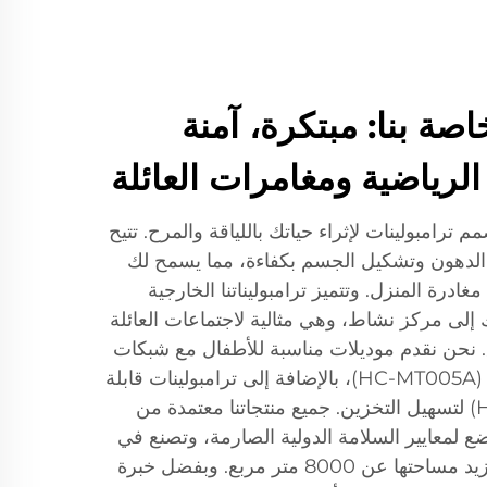
اصة بنا: مبتكرة، آمنة
 الرياضية ومغامرات العائلة
ترامبولينات لإثراء حياتك باللياقة والمرح. تتيح
رق الدهون وتشكيل الجسم بكفاءة، مما يسمح لك
ادرة المنزل. وتتميز ترامبوليناتنا الخارجية
إلى مركز نشاط، وهي مثالية لاجتماعات العائلة
. نحن نقدم موديلات مناسبة للأطفال مع شبكات
أمان (HC-MT014) ومقابض (HC-MT005A)، بالإضافة إلى ترامبولينات قابلة
للطي للبالغين (HC-MT026A) لتسهيل التخزين. جميع منتجاتنا معتمدة من
وIntertek، وتخضع لمعايير السلامة الدولية الصارمة، وتصنع في
ورشة عمل خالية من الغبار تزيد مساحتها عن 8000 متر مربع. وبفضل خبرة