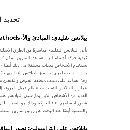
تحديد ا
بيلاتس تقليدي: المبادئ والأ-Methods الأساسية
يأتي البيلاتس التقليدي مباشرةً من الطرق الأصلية
كيفية حركة أجسامنا. يساهم هذا التمرين بشكل كب
معدات خاصة أخرى. ما يميز البيلاتس التقليدي حقًا
وهذا يساعد على تثبيت منطقة الحوض والكتفين بشك
بتمارين البيلاتس التقليدية بانتظام. تميل المرونة
شعور أجسامهم أثناء الحركة. وذلك هو السبب الذي
والنفسية أيضًا عند البحث عن روتين تمارين منتظم.
بايلاتس على الترامبولين: تطور اللياق