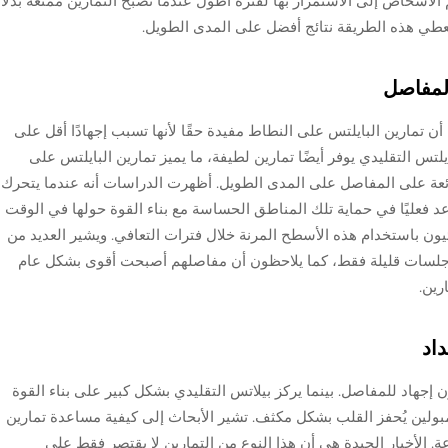
 الأشخاص إلى الاستمرار بها لفترة أطول عندما تصبح التمارين ممتعة بدلًا
تُعطي هذه الطريقة نتائج أفضل على المدى الطويل.
المفاصل
تمارين البايلتس على النطاط مفيدة حقًا لأنها تسبب إجهادًا أقل على
يلتس التقليدي يوفر أيضًا تمارين لطيفة، ما يميز تمارين البايلتس على
ائعة على المفاصل على المدى الطويل. أظهرت الدراسات أنه عندما يتحرك
عليًا في حماية تلك المناطق الحساسة مع بناء القوة حولها في الوقت
ائيون باستخدام هذه الأسطح المرنة خلال فترات التعافي. ويشير العديد من
لسات قليلة فقط، كما يلاحظون أن مفاصلهم أصبحت أقوى بشكل عام
رين.
داد
ون إجهاد للمفاصل. بينما يركز بيلاتس التقليدي بشكل كبير على بناء القوة
مبولين يُحفز القلب بشكل مكثف. تشير الأبحاث إلى كيفية مساعدة تمارين
رعة. الأخبار الجيدة هي أن هذا النوع من التمارين لا يقتصر فقط على