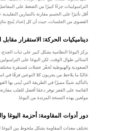
الترامبولينات جزءًا كبيرًا من الضغط على المفاص
أقل تأثيرًا على الجسم مقارنة بالتمارين التقليدية
القصوى من الجلسات، حيث أن كل إعداد يُنتج نتائج 
ديناميكيات الحركة: الاستقرار مقابل 
يركز اليوغا النظامية بشكل كبير على ثبات الجذع،
المثالي طوال الوقت. لكن اليوغا على الترامبولين
الصعودية والهبوطية تُحفّز عضلات مُستقرة مختلفة ت
غالبًا ما يلاحظ من يجربون كلا النوعين فرقًا في
بالتأكيد شيئًا مميزًا في الطريقة التي تُبنى بها 
القائمة على القفز توفر دعمًا أفضل للقلب مقارنة 
مولعين بهذه النسخة المرتدة من اليوغا.
دور أدوات المقاومة: أحزمة اليوغا وا
تختلف معدات المقاومة بشكل ملحوظ بين اليوغا الك