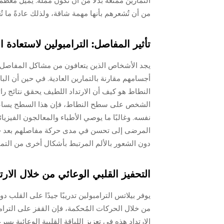
التمارين ممتعة بدلًا من أن تكون مملة. يميل معظم
من أن تُشعرهم بأنها مهمة شاقة، ولذلك عادةً ما 
تأثير المفاصل: الترامبولين لاستعادة 
يجد الأشخاص الذين يتعافون من مشاكل المفاصل أن 
أجسامهم مقارنة بالتمارين العادية. في حين أن البا
النطاط هو كيف أن الارتداد اللطيف يحقق نتائج ر
الشخص على سطح النطاط، فإن هذا السطح يساعد ف
نفسه. وغالبًا ما يوصي الأطباء والمعالجون الفيزي
المرضى إلى تحسن في مدى حركة مفاصلهم بعد ج
دون الشعور بالألم المرتبط بأشكال أخرى من التما
التحفيز القلبي الوعائي من خلال الارت
يوفر بيلاتس الترامبولين تدريبًا جيدًا على القلب د
من خلال الحركات المُحكمة، فإن القفز على الترا
الارتداد هذه في تعزيز اللياقة القلبية الوعائية بس