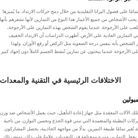
مامًا على فصول اليراتا التقليدية من خلال دمج حركات الارتداد. ما يُميزها
حب الأشخاص من جميع الأعمار هذا النوع من التمارين لأنها تشعرهم بأنها
لعب على الأرجوحة. عندما يقوم الشخص بهذه التمارين على الأرجوحة،
 في التمارين العادية على الأرض. أظهرت الدراسات أن الارتداد الخفيف
ر الشخص بأنه بنفس درجة الصعوبة مثل الركض أو رفع الأوزان. ولهذا
على الأرجوحة عندما يبحثون عن تمارين تُنشط الجسم كاملاً دون إجهاد كبير
الاختلافات الرئيسية في التقنية والمعدات
بولين
و تلك الآلات المعقدة مثل جهاز إعادة التأهيل، حيث يعمل الأشخاص ضد وزن
كات البطيئة والمتعمدة التي تبني قوة الجذع وتحسن التوازن. من ناحية
تُغير تمامًا طبيعة التمرين. بدلًا من مواجهة الجاذبية، يحصل المشاركون
يجعل التمارين مثيرة ومختلفة في التحديات. علاوةً على ذلك، تمتص تلك