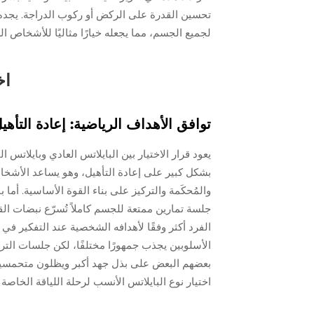
تحسين القدرة على الركض أو ركوب الدراجة. يجده الك
لجميع الجسم، مما يجعله خيارًا مثاليًا للأشخاص 
اخ
توافق الأهداف الرياضية: إعادة التأه
يعود قرار الاختيار بين البايلاتس العادي وبايلاتس ا
بشكل كبير على إعادة التأهيل، وهو يساعد الأشخا
والمُحكَمة والتركيز على بناء القوة الأساسية. أما 
جلسة تمارين ممتعة للجسم كاملاً تُسرّع نبضات القل
الفرد أكثر وفقًا لأهدافه الشخصية عند التفكير ف
الأسلوبين يجذب جمهورًا مختلفًا، لكن جلسات الت
بعضهم البعض على بذل جهد أكبر ويظلون متحمسي
اختيار نوع البايلاتس الأنسب لرحلة اللياقة الخاصة 