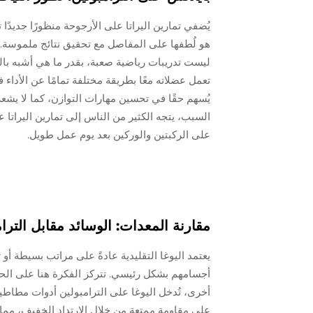
يُضفي تمارين اليراتا على الأرجوحة منظورًا جديدًا ت
هو لُطفها على المفاصل مع تحقيق نتائج ملموسة. ي
ليست تدريبات رياضية صعبة، بقدر ما هي أشبه بال
تعمل عضلاته معًا بطريقة مختلفة تمامًا عن الأداء
يُسهم حقًا في تحسين مهارات التوازن، كما لا يشع
السبب، يتجه الكثير من الناس إلى تمارين اليراتا 
على الركبتين والوركين بعد يوم عمل طويل.
مقارنة المعدات: الوسائد مقابل الترام
يعتمد اليوغا التقليدية عادةً على مراتب بسيطة أ
أجسامهم بشكل رئيسي. تتركز الفكرة هنا على الحر
أخرى، تُدخل اليوغا على الترامبولين أدوات مطاطية 
على مقاومة ممتعة من خلال الارتداد الخفيف، مما 