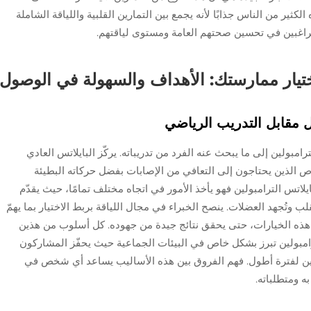
ثير من الناس جذابًا لأنه يجمع بين التمارين القلبية واللياقة الشاملة
الراغبين في تحسين صحتهم العامة ومستوى لياقتهم.
تيار ممارستك: الأهداف والسهولة في الوصول
يل مقابل التدريب الرياضي
لترامبولين إلى ما يبحث عنه الفرد من تدريباته. يركّز البايلاتس العادي
ص الذين يحتاجون إلى التعافي من الإصابات بفضل حركاته البطيئة
بايلاتس الترامبولين فهو يأخذ الأمور في اتجاه مختلف تمامًا، حيث يقدّم
ب وتُجهد العضلات. ينصح الخبراء في مجال اللياقة بربط الاختيار بما يهمّ
ي هذه الخيارات، حتى يحقق نتائج جيدة من جهوده. كل أسلوب من هذين
رامبولين تبرز بشكل خاص في البيئات الجماعية حيث يحفّز المشاركون
ن لفترة أطول. فهم الفروق بين هذه الأساليب يساعد أي شخص في
به ومتطلباته.