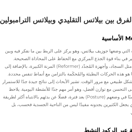
لفرق بين بيلاتس التقليدي وبيلاتس الترامبولين
 التي وضعها جوزيف بيلاتس، وهو يركز على الربط بين ما نفكر فيه وبين
ير في بناء قوة الجذع المركزي مع الحفاظ على المحاذاة الصحيحة.
يستخدم الأشخاص معدات مختلفة في ذلك أيضًا - مثل السجاد، وأجهزة المُجدّد (Reformer) المرنة الكبيرة، بالإضافة إلى
 هو هذه الحركات البطيئة والمُحكَمة بالتزامن مع أنماط تنفس محددة.
ل طبيعي مع مرور الوقت. تشير الأبحاث إلى نتائج جيدة جدًا للاستمرار
 إلى التحسن مع توازن أفضل، وهو أمر مهم جدًا للأنشطة اليومية. يلاحظ
العديد من الأشخاص الذين يمارسون البيلاتس تحسنًا في وضعهم (Posture) بعد فترة، فضلًا عن بدئهم بالانتباه أكثر لطريقة
 يجعل الكثيرين يجدونه مفيدًا ليس من الناحية الجسدية فحسب، بل
ة عبر الركود النشط