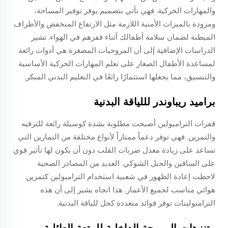
والمهارات الحركية. فهي تأتي بتصميم يوفر توفير المساحة،
ومزودة بالميزات الأمنية اللازمة مثل الارتفاع المنخفض والأطراف
المبطنة لضمان سلامة أطفالك أثناء قفزهم في الهواء. تشير
الدراسات الإضافية إلى أن المروحيات المصغرة هي أدوات رائعة
لمساعدة الأطفال الصغار على تعلم المهارات الحركية الأساسية
والتنسيق، مما يجعلها استثمارًا رائعًا في التعليم البدني المبكر.
براميد ريباوندر لللياقة البدنية
قفزات الترامبولين أصبحت مطلوبة بشدة كوسيلة رائعة للترفيه
والتمرين. فهي توفر دعماً ممتازاً لأنواع مختلفة من التمارين التي
تساعد على زيادة معدل ضربات القلب دون أن يكون لها تأثير قوي
على الساقين والحبل الشوكي. العديد من المصادر الصحية
لاحظت إعادة الظهور في شعبية استخدام الترامبولين كتمرين
هوائي مناسب لجميع الأعمار. هذا اتجاه يشير إلى أن هذه
الترامبولينات توفر فوائد متعددة كحل للياقة البدنية.
متنزهات المروحة الداخلية للمتعة العائلية