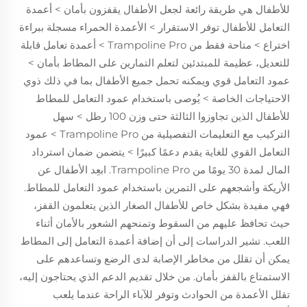
للأطفال هي طريقة رائعة لجعل الأطفال يقفزون بأمان > أعمدة
التعامل للأطفال توفر الاستقرار > الأعمدة الحمراء مسجلة ببراءة
اختراع > متاحة فقط من Trampoline Pro > أعمدة تعامل قابلة
للتعديل، عظيمة للمبتدئين لتعلم التمارين على المطاط بأمان >
عمود التعامل قوي ويمكنه تحمل جميع الأطفال بما في ذلك ذوي
الاحتياجات الخاصة > يُوصى باستخدام عمود التعامل للمطاط
للأطفال الذين تجاوزوا الثالثة حتى وزن 100 رطل > سهل
التركيب مع التعليمات التفصيلية من Trampoline Pro > عمود
التعامل القوي للغاية يقدم دعمًا كبيرًا > يتضمن ضمان استرداد
المال لمدة 30 يومًا من Trampoline Pro. ابعِد الأطفال عن
الأريكة وأشجعهم على التمرين باستخدام عمود التعامل للمطاط.
فهي مفيدة بشكل خاص للأطفال الصغار الذين يتعلمون القفز،
حيث تحافظ عليهم من السقوط وتمنحهم الشعور بالأمان أثناء
اللعب. تشير الدراسات إلى أن إضافة أعمدة التعامل إلى المطاط
يمكن أن تقلل من مخاطر الإصابة لدى الرضع وتساعدهم على
الاستمتاع بالقفز بأمان. من خلال تقديم الدعم الذي يحتاجون إليه،
تقلل الأعمدة من الحوادث وتوفر للآباء الراحة عندما يلعب