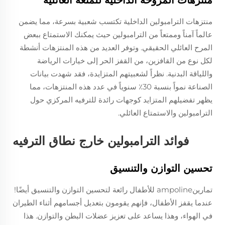
منتزهات الترامبولين الداخلية تكتسب شعبية بسرعة، مما يضمن
عالماً آمناً وممتعاً من الترامبولين حيث يمكنك الاستمتاع ببعض
المرح العائلي الحقيقي. وتوفر العديد من هذه المنتزهات أنشطة
لكل نوع من القافزين، من القفز الحر إلى خيارات الرياضة
واللياقة البدنية. نظراً لشعبيتهم المتزايدة، فقد شهدت بيانات
الصناعة نمواً بنسبة 30٪ سنوياً في عدد هذه المنتزهات، مما
يظهر تفضيلهم المتزايد كوجهات رائدة للترفيه المركزي حول
الترامبولين والاستمتاع العائلي.
فوائد الترامبولين خارج نطاق الترفيه
تحسين التوازن والتنسيق
تمارينampoline للأطفال رائعة لتحسين التوازن والتنسيق أيضًا!
عندما يقفز الأطفال، فإنهم يقومون بتعديل أجسامهم أثناء الطيران
في الهواء، وهذا يساعد على تعزيز عضلات البطن والتوازن. هذا