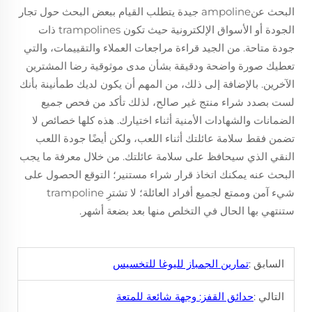
البحث عنampoline جيدة يتطلب القيام ببعض البحث حول تجار
الجودة أو الأسواق الإلكترونية حيث تكون trampolines ذات
جودة متاحة. من الجيد قراءة مراجعات العملاء والتقييمات، والتي
تعطيك صورة واضحة ودقيقة بشأن مدى موثوقية رضا المشترين
الآخرين. بالإضافة إلى ذلك، من المهم أن يكون لديك طمأنينة بأنك
لست بصدد شراء منتج غير صالح، لذلك تأكد من فحص جميع
الضمانات والشهادات الأمنية أثناء اختيارك. هذه كلها خصائص لا
تضمن فقط سلامة عائلتك أثناء اللعب، ولكن أيضًا جودة اللعب
النقي الذي سيحافظ على سلامة عائلتك. من خلال معرفة ما يجب
البحث عنه يمكنك اتخاذ قرار شراء مستنير؛ التوقع الحصول على
شيء آمن وممتع لجميع أفراد العائلة؛ لا تشترِ trampoline
ستنتهي بها الحال في التخلص منها بعد بضعة أشهر.
السابق :
تمارين الجمباز لليوغا للتخسيس
التالي :
حدائق القفز: وجهة شائعة للمتعة