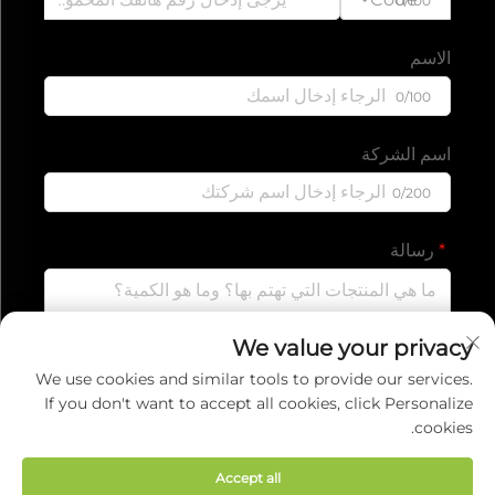
0/100
الاسم
0/100
اسم الشركة
0/200
رسالة
We value your privacy
0/1000
We use cookies and similar tools to provide our services.
If you don't want to accept all cookies, click Personalize
cookies.
إرسال
Accept all