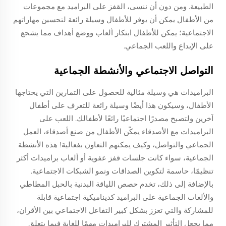
الطبيعة. ومن دون أن ننسى، القفز على البراميد مع مجموعات
من الأطفال يمكن أن يوفر للأطفال وسيلة رائعة لتحسين مهاراتهم
الاجتماعية؛ يمكن للأطفال ابتكار ألعاب ووضع أهداف مما يشجع
على الإبداع واللعب الجماعي.
التواصل الاجتماعي والأنشطة الجماعية
البراميدات هي وسيلة مثالية للحصول على التمارين التي يحتاجها
الأطفال، وسيكون هذا أيضًا وسيلة رائعة للتعرف على أطفال
آخرين ولتصبح مصدرًا اجتماعيًا رائعًا لأطفالك. اللعب على
البراميدات مع الأصدقاء يمكّن الأطفال من صنع أصدقاء، العمل
الجماعي والتواصل، وكيف يمكنهم التعاون بفعالية! هذه الأنشطة
الجماعية، سواء كانت جلسات قفز عفوية أو ألعاب براميدات أكثر
تنظيمًا، حاسمة لتكوين الصداقات ونمو الشبكات الاجتماعية.
بالإضافة إلى ذلك، تخدم حصص اللياقة البدنية بالحبل المطاطي
والألعاب الجماعية على البراميد كديناميكية اجتماعية قابلة
للمشاركة والتي تعزز بشكل كبير التفاعل الاجتماعي بين الأقران،
مما يجعل التأثير المشترك للبراميدات مهمًا للغاية فيما يتعلق