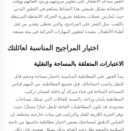
القفز يساعد الأطفال على تطوير مرونتهم وردود أفعالهم ووقت
الاستجابة بشكل طبيعي. هذا النشاط يساهم في التطور البدني
حيث يُمارس عضلات مختلفة ضرورية للحركة. الأنشطة المرتبطة
باللعب، مثل القفز على المراجيح، والتي تحظى بتقدير من قبل
أطباء الأطفال، مفيدة لتطوير المهارات الحركية في بيئة ممتعة.
اختيار المراجيح المناسبة لعائلتك
الاعتبارات المتعلقة بالمساحة والنقلية
يبدأ العثور على المطاطية المناسبة باختيار مساحة وحجم قابل
للنقل يناسب احتياجاتك. قبل تجميع المطاطية، من المهم قياس
المساحة المتاحة في فناء منزلك أو داخله لضمان تركيب
المطاطية بأمان وراحة. بالنسبة للعائلات التي تمتلك مساحات
محدودة، قد تكون المطاطيات القابلة للنقل خيارًا ممتازًا، حيث
توفر الحرية اللازمة للفك والتركيب في بيئات خارجية مختلفة. إن
القياس الدقيق لمساحتك يضمن اختيار مطاطية تناسبها من ناحية
السلامة والمتعة معًا. وعند القيام بذلك بشكل صحيح، فإن ذلك