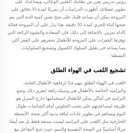
روتين تدريبي يعزز من نظامك القلبي الوعائي، ويساعدك على
تطوير عضلاتك. أظهرت الدراسات أن تمرينًا لمدة 10 دقائق على
المروحة يمكن أن يساعد قلبك على ضخ نفس كمية الدم التي يتم
ضخها أثناء الجري لمدة 30 دقيقة. هذا يدل على أن المروحة فعالة
كأداة تمرين. بالإضافة إلى ذلك، فإن السعادة والنشوة الرائعة التي
توفرها القفزات على المروحة للأطفال تحفزهم على القفز أكثر،
مما يساعد في تقليل السلوك الكسول وتشجيع السلوكيات
النشطة!
تشجيع اللعب في الهواء الطلق
اللعب في الهواء الطلق مهم جدًا لرفاهية الأطفال العامة،
والبراميد الخاصة بالأطفال هي وسيلة رائعة لتعزيز ذلك. وضع
البراميد في أماكن يمكن للأطفال استخدامها خارج المنزل هو
طريقة لمساعدتهم على تجنب الجلوس أمام الشاشات طوال
اليوم ويساهم في تطوير عادات لياقة بدنية أكثر صحة. الأنشطة
الخارجية مثل اللعب على البراميد ليست ممتعة فقط بل تعد أيضًا
جزءًا أساسيًا من الصحة النفسية والنمو، حيث تتيح التفاعل مع