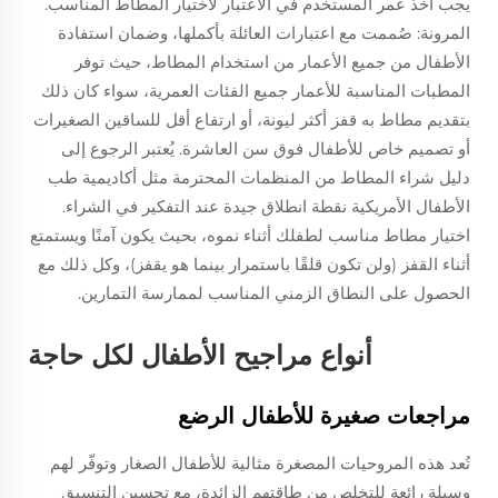
يجب أخذ عمر المستخدم في الاعتبار لاختيار المطاط المناسب.
المرونة: صُممت مع اعتبارات العائلة بأكملها، وضمان استفادة
الأطفال من جميع الأعمار من استخدام المطاط، حيث توفر
المطبات المناسبة للأعمار جميع الفئات العمرية، سواء كان ذلك
بتقديم مطاط به قفز أكثر ليونة، أو ارتفاع أقل للساقين الصغيرات
أو تصميم خاص للأطفال فوق سن العاشرة. يُعتبر الرجوع إلى
دليل شراء المطاط من المنظمات المحترمة مثل أكاديمية طب
الأطفال الأمريكية نقطة انطلاق جيدة عند التفكير في الشراء.
اختيار مطاط مناسب لطفلك أثناء نموه، بحيث يكون آمنًا ويستمتع
أثناء القفز (ولن تكون قلقًا باستمرار بينما هو يقفز)، وكل ذلك مع
الحصول على النطاق الزمني المناسب لممارسة التمارين.
أنواع مراجيح الأطفال لكل حاجة
مراجعات صغيرة للأطفال الرضع
تُعد هذه المروحيات المصغرة مثالية للأطفال الصغار وتوفّر لهم
وسيلة رائعة للتخلص من طاقتهم الزائدة، مع تحسين التنسيق