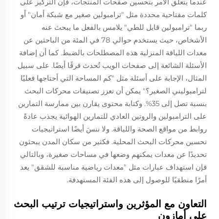
عندما يتعلق الأمر بتحسين صفحات المنتجات، فإن التركيز على
كلمات مفتاحية محددة مثل "ترامبولين صغير مع شبكة أمان" أو
ربما "ترامبولين قابل للطي" يلامس بالفعل ما يبحث عنه
الأشخاص، حيث يستخدم حوالي 78 في المئة من الباحثين عن
معدات اللياقة المنزلية هذه المصطلحات بالضبط. كما أن إضافة
الأسئلة الشائعة إلى صفحات الويب تُحدث فرقًا أيضًا. على سبيل
المثال، الإجابة على أسئلة مثل "كم المساحة التي أحتاجها فعليًا
لترامبوليني الصغير؟" يمكن أن تعزز تصنيفات محركات البحث
بنسبة تصل إلى 35%. وكتابة محتوى يقارن بين ممارسة التمارين
على الترامبولين والروتين العادي للتمارين الهوائية يجذب عادةً
روابط من مواقع الصحة واللياقة. ولا ننسَ أيضًا استراتيجيات
تحسين محركات البحث المحلية. فكثير من سكان المدن يبحثون
تحديدًا عن معدات يمكنهم وضعها في مساحات صغيرة، وبالتالي
فإن استهداف عبارات مثل "معدات رياضية مناسبة للشقق" يعد
أمرًا منطقيًا للوصول إلى هذه الفئة المستهدفة.
التعاون مع المؤثرين واستراتيجيات ترتيب البحث
على أمازون