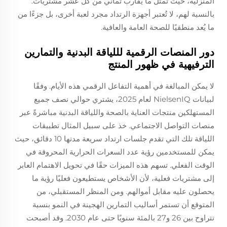
المنزلية، حيث تمثل ما يقارب ثماني من كل عشر مشتريات.
بالنسبة لهم، لا تُعتبر أجهزة الرتداد مجرد لعبة أخرى، بل جزءًا من
ما يُعد منطقيًا للصحة العامة والعافية.
دور المنصات الرقمية لللياقة البدنية والتمارين
الترفيهية في ظهور المنتج
لا يمكن المبالغة في أهمية التفاعل الرقمي هذه الأيام. وفقًا
لبيانات NielsenIQ لعام 2025، يشتري حوالي نصف جميع
المستهلكين منتجات العناية بالصحة واللياقة البدنية مباشرةً عبر
منصات التواصل الاجتماعي. خذ على سبيل المثال تطبيقات
اللياقة تلك التي تقدم جلسات ارتداد سريعة مدتها 10 دقائق، حيث
يمكن للمستخدمين رؤية عدد السعرات الحرارية المحروقة في
الوقت الفعلي. تسهم هذه الميزات حقًا في تحويل الاهتمام العابر
إلى مشتريات فعلية، لأن الأشخاص يستطيعون فعليًا رؤية ما
يحصلون عليه مقابل أموالهم. ومن المنظر المستقبلي، من
المتوقع أن تستمر أساليب التمارين الهجينة في النمو بنسبة
تتراوح بين 26 و27 بالمئة سنويًا حتى عام 2030. وقد أصبحت