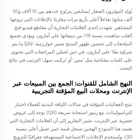
يُولِد المؤثرون الصغار (بمتابعين يتراوح عددهم بين 10 آلاف و50
ألف متابع) تفاعلاً أعلى بأربع مرات مقارنةً بالإعلانات التي تروجها
المشاهير. شهدت إحدى العلامات التجارية أن مقاطع فيديو فتح
العلب ساهمت بنسبة 18٪ من مبيعاتها على أمازون. ويؤدي تجميع
الملحقات إلى تحسين ظهور المنتج ضمن خوارزمية 'غالبًا ما يتم
شراؤه معًا' على أمازون، في حين تُحسّن المراجعات التي تحتوي
على كلمات مفتاحية مثل 'متين' أو 'تركيب سهل' الترتيب في نتائج
البحث.
النهج الشامل للقنوات: الجمع بين المبيعات عبر
الإنترنت ومحلات البيع المؤقتة التجريبية
تتيح الفعاليات المؤقتة في صالات اللياقة البدنية للعملاء اختبار
الترامبولينات، مع رموز استجابة سريعة (QR) توجه إلى عروض
حصرية عبر الإنترنت. تشير التقارير إلى أن العلامات التجارية التي
تعتمد هذا النموذج الهجين تسجل قيمة عمر عميل أعلى بنسبة
30٪. وتُستخدم الإعلانات الاجتماعية المستهدفة جغرافيًا للترويج