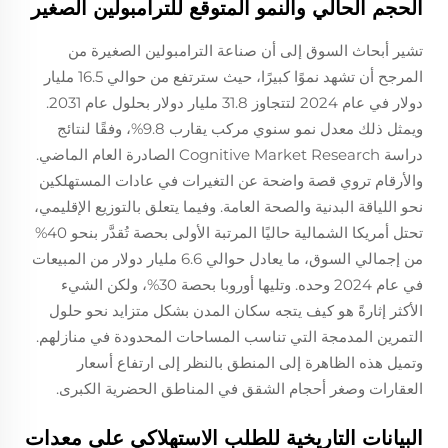
الحجم الحالي والنمو المتوقع للترامبولين الصغير
تشير أبحاث السوق إلى أن صناعة الترامبولين الصغيرة من
المرجح أن تشهد نموًا كبيرًا، حيث سترتفع من حوالي 16.5 مليار
دولار في عام 2024 لتتجاوز 31.8 مليار دولار بحلول عام 2031.
ويمثل ذلك معدل نمو سنوي مركب يقارب 9.8%، وفقًا لنتائج
دراسة Cognitive Market Research الصادرة العام الماضي.
والأرقام تروي قصة واضحة عن التغيرات في عادات المستهلكين
نحو اللياقة البدنية والصحة العامة. وفيما يتعلق بالتوزيع الإقليمي،
تحتل أمريكا الشمالية حاليًا المرتبة الأولى بحصة تُقدَّر بنحو 40%
من إجمالي السوق، ما يعادل حوالي 6.6 مليار دولار من المبيعات
في عام 2024 وحده. وتليها أوروبا بحصة 30%، ولكن الشيء
الأكثر إثارةً هو كيف يتجه سكان المدن بشكل متزايد نحو حلول
التمرين المدمجة التي تناسب المساحات المحدودة في منازلهم.
وتميل هذه الظاهرة إلى المنطق بالنظر إلى ارتفاع أسعار
العقارات وصغر أحجام الشقق في المناطق الحضرية الكبرى.
البيانات التاريخية للطلب الاستهلاكي على معدات