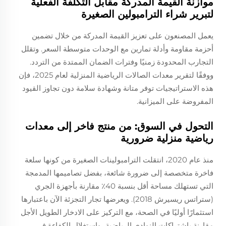
موازنة القيمة المدركة مقابل التكلفة الفعلية
لتبرير شراء الترامبولين الصغيرة
يعمل المصنعون على تعزيز القيمة المدركة من خلال تضمين
أحزمة مقاومة وأدلة تمارين مع الوحدات متوسطة السعر. وتقلل
التجارب المحدودة زمنيًا وفترات الضمان الممتدة من التردد.
ووفقًا لتقرير معدات الصالات الرياضية المنزلية لعام 2025، فإن
هذه الاستراتيجيات توفر متانة وشهادة سلامة دون تجاوز القيود
المفروضة على الميزانية.
التحول في السوق: من منتج فاخر إلى معدات
رياضية منزلية ضرورية
منذ عام 2020، انتقلت الترامبولينات الصغيرة من كونها سلعة
فاخرة متخصصة إلى ضرورة شائعة، بفضل تصاميمها المدمجة
التي تستهلك مساحة أقل بنسبة 40٪ مقارنة بأجهزة الجري
(ستراتس ريسيرش 2018). ويعرضها تجار التجزئة الآن باعتبارها
استثمارًا أوليًا في الصحة، مع التركيز على الادخار الطويل الأجل
مقارنة باشتراكات النوادي الرياضية، واستغلال الكفاءة في