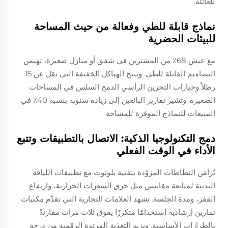
للعائلة.
نماذج قابلة للطي وفعالة من حيث المساحة
للبيئات الحضرية
مع عيش 68٪ من المشترين في شقق أو منازل صغيرة، تهيمن
التصاميم القابلة للطي. وتتيح الهياكل الخفيفة التي تقل عن 15
رطلاً وخيارات التخزين الرأسي الدمج السلس في المساحات
الصغيرة. وتشير تقارير البائعين إلى زيادة سنوية بنسبة 40٪ في
المبيعات للنماذج الموفرة للمساحة.
دمج التكنولوجيا الذكية: الاتصال بالتطبيقات وتتبع
الأداء في الوقت الفعلي
تُزامَن النطاطات المزوّدة بتقنية بلوتوث مع تطبيقات اللياقة
البدنية لمتابعة مقاييس مثل حرق السعرات الحرارية، وارتفاع
القفز، ومدة الجلسة. تشهد العلامات التجارية التي تقدّم مكتبات
تمارين إرشادية استخدامًا متكررًا يفوق ثلاث مرات مقارنةً
بالطرازات الأساسية. ويزيد التغذية المرتدة الرقمية من درجة