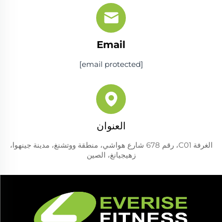
Email
[email protected]
العنوان
الغرفة C01، رقم 678 شارع هواشي، منطقة ووتشنغ، مدينة جينهوا،
زهيجيانغ، الصين