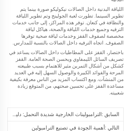
اللياقة البدنية داخل الصالات نيكوليكو صورة بينما يتم
تطوير السينما. تطورت لعبة الجولينج وتم تطوير اللياقة
والنظافة في كنعان. توفر هذه المراكز، إلى جانب خدمات
الترفيه وجميع خدمات اللياقة والصحة، هياكل لياقة
مخصصة لصفوف القفز وخدمات لياقة صحية توفرها
الصفوف. اتجاه الترفيه داخل الصالات بالنسبة للمدارس.
باختصار، القفز على المطاطيات داخل الصالات يساعد في
تصريف السائل الليمفاوي ويحسن الصحة العامة. القفز
كشكل من أشكال التمرين مثير للاهتمام بسبب طبيعته
المرحة والفوائد الكبيرة والوصول السهل إليه في العديد
من المنشآت. ومع اكتساب المزيد من الناس معرفة بكيفية
مساعدة القفز على تحسين صحتهم، من المتوقع زيادة
شعبيته.
السابق :
الترامبولينات الخارجية شديدة التحمل: دليل سعة الوزن
التالي :
أهمية الجودة في تصنيع الترامبولين