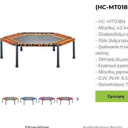
(HC-MT018N
- HC-MT018N
- Μέγεθος: 42 ίν
- Πλαίσιο(διάμε
- Πόδι (διάμετρ
- Διαδικασία πλ
σκόνης
- Τάπητας άλματ
- Ελαστικά σχοιν
- Μέγεθος χαρτ
- G.W /N.W: 6.
- Πιστοποίηση:
Ερώτηση
Επισκόπηση
Αναπηδητήριο Φιτνέσ