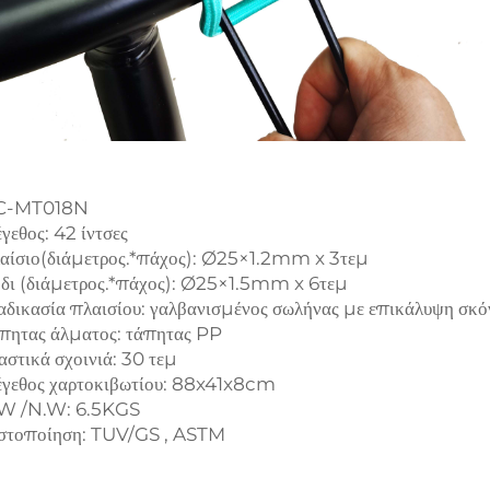
C-MT018N
γεθος: 42 ίντσες
λαίσιο(διάμετρος.*πάχος): Ø25×1.2mm x 3τεμ
όδι (διάμετρος.*πάχος): Ø25×1.5mm x 6τεμ
ιαδικασία πλαισίου: γαλβανισμένος σωλήνας με επικάλυψη σκό
άπητας άλματος: τάπητας PP
αστικά σχοινιά: 30 τεμ
έγεθος χαρτοκιβωτίου: 88x41x8cm
.W /N.W: 6.5KGS
ιστοποίηση: TUV/GS , ASTM