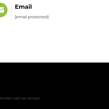
Email
[email protected]
εάν Προσφορά
νωνήσει μαζί σας σύντομα.