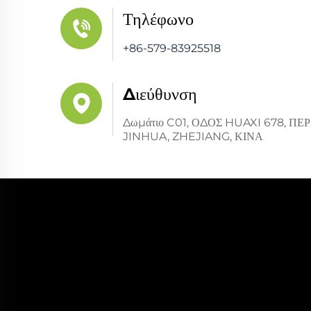
Τηλέφωνο
+86-579-83925518
Διεύθυνση
Δωμάτιο C01, ΟΔΟΣ HUAXI 678, 
JINHUA, ZHEJIANG, ΚΙΝΑ