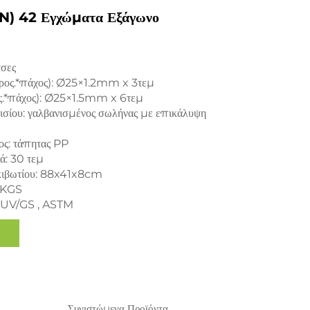
) 42 Εγχώματα Εξάγωνο
τσες
τρος.*πάχος): Ø25×1.2mm x 3τεμ
ος.*πάχος): Ø25×1.5mm x 6τεμ
αισίου: γαλβανισμένος σωλήνας με επικάλυψη
ος: τάπητας PP
ιά: 30 τεμ
οκιβωτίου: 88x41x8cm
5KGS
 TUV/GS , ASTM
Συνιστώμενα Προϊόντα