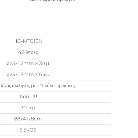
HC-MT018N
42 ίντσες
ø25×1.2mm x 3τεμ
ø25×1.5mm x 6τεμ
μένος σωλήνας με επικάλυψη σκόνης
Ταπί PP
30 τεμ
88x41x8cm
6.5KGS