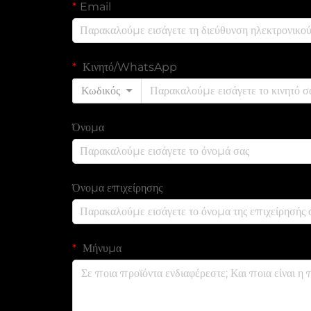
Email
Κινητό/WhatsApp
Κωδικός
Όνομα
Όνομα επιχείρησης
Μήνυμα