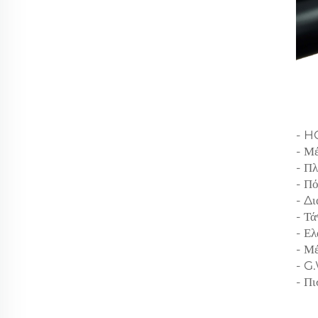
- H
- Μέ
- Π
- Π
- Δ
- Τ
- Ελ
- Μ
- G
- Π