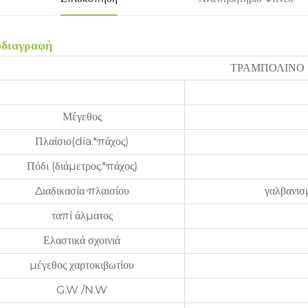
διαγραφή
ΤΡΑΜΠΟΛΙΝΟ
Μέγεθος
Πλαίσιο(dia.*πάχος)
Πόδι (διάμετρος.*πάχος)
Διαδικασία πλαισίου
γαλβανισ
ταπί άλματος
Ελαστικά σχοινιά
μέγεθος χαρτοκιβωτίου
G.W /N.W