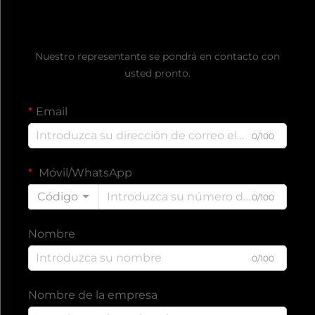
Solicite un presupuesto gratuito
Nuestro representante se pondrá en contacto con
usted pronto.
Email
0/100
Móvil/WhatsApp
Código
0/100
Nombre
0/100
Nombre de la empresa