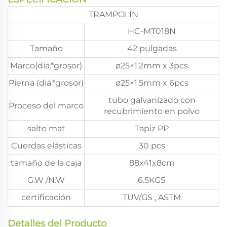
TRAMPOLÍN
HC-MT018N
Tamaño
42 pulgadas
Marco(dia.*grosor)
ø25×1.2mm x 3pcs
Pierna (diá.*grosor)
ø25×1.5mm x 6pcs
tubo galvanizado con
Proceso del marco
recubrimiento en polvo
salto mat
Tapiz PP
Cuerdas elásticas
30 pcs
tamaño de la caja
88x41x8cm
G.W /N.W
6.5KGS
certificación
TUV/GS , ASTM
Detalles del Producto