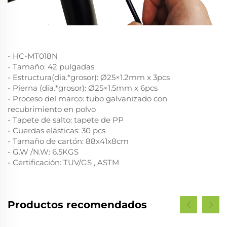
- HC-MT018N
- Tamaño: 42 pulgadas
- Estructura(dia.*grosor): Ø25×1.2mm x 3pcs
- Pierna (dia.*grosor): Ø25×1.5mm x 6pcs
- Proceso del marco: tubo galvanizado con
recubrimiento en polvo
- Tapete de salto: tapete de PP
- Cuerdas elásticas: 30 pcs
- Tamaño de cartón: 88x41x8cm
- G.W /N.W: 6.5KGS
- Certificación: TUV/GS , ASTM
Productos recomendados