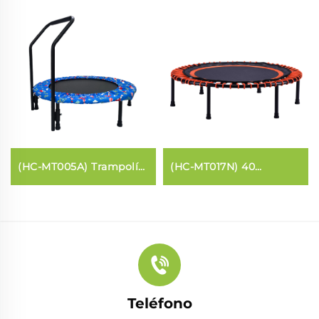
(HC-MT005A) Trampolín
(HC-MT017N) 40
para niños con barra de
pulgadas Redonda
agarre
Teléfono