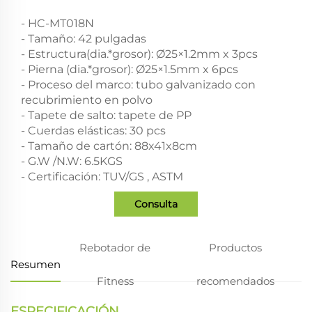
- HC-MT018N
- Tamaño: 42 pulgadas
- Estructura(dia.*grosor): Ø25×1.2mm x 3pcs
- Pierna (dia.*grosor): Ø25×1.5mm x 6pcs
- Proceso del marco: tubo galvanizado con
recubrimiento en polvo
- Tapete de salto: tapete de PP
- Cuerdas elásticas: 30 pcs
- Tamaño de cartón: 88x41x8cm
- G.W /N.W: 6.5KGS
- Certificación: TUV/GS , ASTM
Consulta
Rebotador de
Productos
Resumen
Fitness
recomendados
ESPECIFICACIÓN