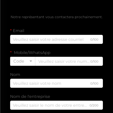
Obtenez un devis gratuit
Notre représentant vous contactera prochainement.
Email
0/100
Mobile/WhatsApp
Code
0/100
Nom
0/100
Nom de l'entreprise
0/200